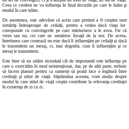
Ceea
ce credem ne va influenţa în final deciziile pe care le luăm şi
modul în care
trăim.
De asemenea, este adevărat că aceia care pretind a fi creştini sunt
urmăriţi îndeaproape de ceilalţi, pentru a vedea dacă viaţa lor
corespunde
cu convingerile pe care mărturisesc a le avea. Fie că
vrem sau nu, cei
care ne urmăresc învaţă de la noi. De aceea,
întrebarea care contează nu
este dacă îi influenţăm pe ceilalţi şi dacă
le transmitem un mesaj, ci, mai
degrabă, cum îi influenţăm şi ce
mesaj le transmitem.
Este bine să nu uităm niciodată cât de importantă este influenţa pe
care o exercităm în mod neintenţionat, dar, pe de altă parte, trebuie
să
facem planuri pentru ca oamenii să poată face o legătură între
credinţă şi
stilul de viaţă. Săptămâna aceasta, vom studia despre
modul în care stilul
de viaţă creştin contribuie la relevanţa credinţei
în existenţa de zi cu zi.