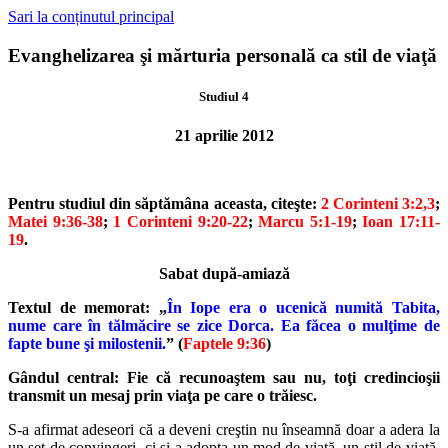
Sari la conținutul principal
Evanghelizarea şi mărturia personală ca stil de viaţă
Studiul 4
21 aprilie 2012
Pentru studiul din săptămâna aceasta, citeşte:
2 Corinteni 3:2,3
;
Matei 9:36-38
;
1 Corinteni 9:20-22
;
Marcu 5:1-19
;
Ioan 17:11-
19
.
Sabat după-amiază
Textul de memorat: „
În Iope era o ucenică numită Tabita,
nume care
în tălmăcire se zice Dorca. Ea făcea o mulţime de
fapte bune şi milos
tenii.
” (
Faptele 9:36
)
Gândul central: Fie că recunoaştem sau nu, toţi credincioşii
transmit
un mesaj prin viaţa pe care o trăiesc.
S-a afirmat adeseori că a deveni creştin nu înseamnă doar a adera la
un set de convingeri, ci şi a adopta un mod de viaţă, un stil de viaţă.