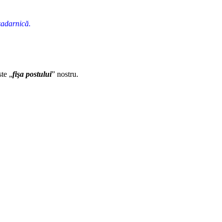
 zadarnică.
ste
„
fişa postului
” nostru.