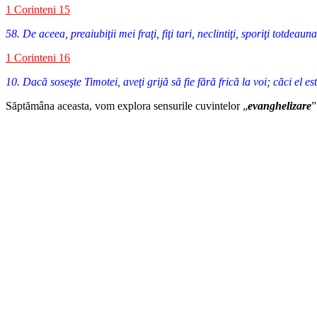
1 Corinteni 15
58. De aceea, preaiubiţii mei fraţi, fiţi tari, neclintiţi, sporiţi totde
1 Corinteni 16
10. Dacă soseşte Timotei, aveţi grijă să fie fără frică la voi; căci el e
Săptămâna aceasta, vom explora sensurile cuvintelor „
evanghelizare
”