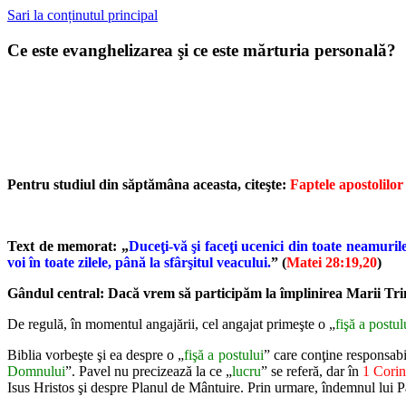
Sari la conținutul principal
Ce este evanghelizarea şi ce este mărturia personală?
Pentru studiul din săptămâna aceasta, citeşte:
Faptele apostolilor
Text de memorat: „
Duceţi-vă şi faceţi ucenici din toate neamurile
voi în
toate zilele, până la sfârşitul veacului.
” (
Matei 28:19,20
)
Gândul central: Dacă vrem să participăm la împlinirea Marii Tri
De regulă, în momentul angajării, cel angajat primeşte o „
fişă a postul
Biblia vorbeşte şi ea despre o „
fişă a postului
” care conţine responsabil
Domnului
”. Pavel nu precizează la ce „
lucru
” se referă, dar în
1 Corin
Isus
Hristos şi despre Planul de Mântuire. Prin urmare, îndemnul lui P