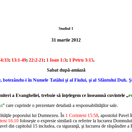
Studiul 1
31 martie 2012
 4:33
;
13:1-49
;
22:2-21
;
1 Ioan 1:3
;
1 Petru 3:15
.
Sabat după-amiază
,
botezându-i în Numele Tatălui şi al Fiului, şi al Sfântului Duh. Şi
miteri
a Evangheliei, trebuie să înţelegem ce înseamnă cuvintele „
e
ui
”
care cuprinde o prezentare detaliată a responsabilităţilor sale.
ităţile
poporului lui Dumnezeu. În
1 Corinteni 15:58
, apostolul Pavel
î
teni
16:10
foloseşte o expresie similară cu referire la lucrarea Domnului
avel din
capitolul 15 includea, cu siguranţă, şi lucrarea de răspândire a