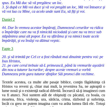
spus. Eu Mă duc să vă pregătesc un loc.
3. Şi după ce Mă voi duce şi vă voi pregăti un loc, Mă voi întoarce şi
vă voi lua cu Mine, ca acolo unde sunt Eu, să fiţi şi voi.
Daniel 2
44. Dar în vremea acestor împăraţi, Dumnezeul cerurilor va ridica
o împărăţie care nu va fi nimicită niciodată şi care nu va trece sub
stăpânirea unui alt popor. Ea va sfărâma şi va nimici toate acele
împărăţii, şi ea însăşi va dăinui veşnic.
Fapte 3
20. şi să trimită pe Cel ce a fost rânduit mai dinainte pentru voi: pe
Isus Hristos,
21. pe care cerul trebuie să-L primească, până la vremurile aşezării
din nou a tuturor lucrurilor; despre aceste vremuri a vorbit
Dumnezeu prin gura tuturor sfinţilor Săi proroci din vechime.
Textele acestea, ca multe alte pasaje biblice, conţin făgăduinţa că
Hristos
va reveni şi, chiar mai mult, la revenirea Sa, ne aşteaptă o
lume nouă şi
o existenţă radical diferită. Încearcă să-ţi imaginezi cum
va fi atunci. Noi
suntem atât de obişnuiţi cu păcatul, cu boala, cu
moartea, frica, violenţa,
ura, sărăcia, crima, războiul şi suferinţa,
încât cu greu ne putem imagina
cum va arăta lumea fără ele. Totuşi