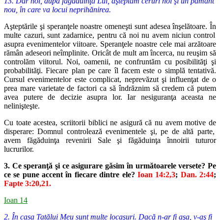
13. Dar noi, după făgăduinţa Lui, aşteptăm ceruri noi şi un pământ
nou, în care va locui neprihănirea.
Aşteptările şi speranţele noastre omeneşti sunt adesea înşelătoare. În
multe cazuri, sunt zadarnice, pentru că noi nu avem niciun control
asupra
evenimentelor viitoare. Speranţele noastre cele mai arzătoare
rămân
adeseori neîmplinite. Oricât de mult am încerca, nu reuşim să
controlăm
viitorul. Noi, oamenii, ne confruntăm cu posibilităţi şi
probabilităţi. Fiecare
plan pe care îl facem este o simplă tentativă.
Cursul evenimentelor
este complicat, neprevăzut şi influenţat de o
prea mare varietate de factori
ca să îndrăznim să credem că putem
avea putere de decizie asupra lor. Iar
nesiguranţa aceasta ne
nelinişteşte.
Cu toate acestea, scriitorii biblici ne asigură că nu avem motive de
disperare: Domnul controlează evenimentele şi, pe de altă parte,
avem
făgăduinţa revenirii Sale şi făgăduinţa înnoirii tuturor
lucrurilor.
3. Ce speranţă şi ce asigurare găsim în următoarele versete? Pe
ce se
pune accent în fiecare dintre ele?
Ioan 14:2,3
;
Dan. 2:44
;
Fapte 3:20,21.
Ioan 14
2. În casa Tatălui Meu sunt multe locaşuri. Dacă n-ar fi aşa, v-aş fi