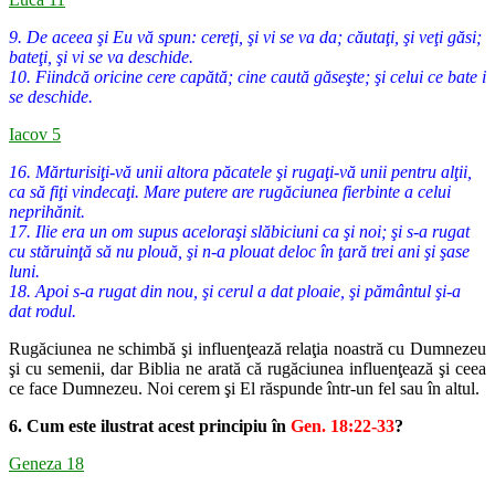
9. De aceea şi Eu vă spun: cereţi, şi vi se va da; căutaţi, şi veţi găsi;
bateţi, şi vi se va deschide.
10. Fiindcă oricine cere capătă; cine caută găseşte; şi celui ce bate i
se deschide.
Iacov 5
16. Mărturisiţi-vă unii altora păcatele şi rugaţi-vă unii pentru alţii,
ca să fiţi vindecaţi. Mare putere are rugăciunea fierbinte a celui
neprihănit.
17. Ilie era un om supus aceloraşi slăbiciuni ca şi noi; şi s-a rugat
cu stăruinţă să nu plouă, şi n-a plouat deloc în ţară trei ani şi şase
luni.
18. Apoi s-a rugat din nou, şi cerul a dat ploaie, şi pământul şi-a
dat rodul.
Rugăciunea ne schimbă şi influenţează relaţia noastră cu Dumnezeu
şi
cu semenii, dar Biblia ne arată că rugăciunea influenţează şi ceea
ce face
Dumnezeu. Noi cerem şi El răspunde într-un fel sau în altul.
6. Cum este ilustrat acest principiu în
Gen. 18:22-33
?
Geneza 18