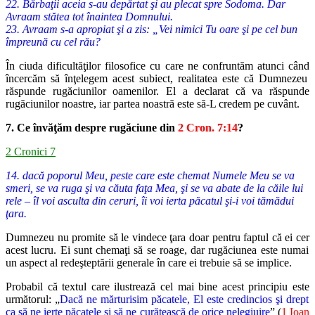
22. Bărbaţii aceia s-au depărtat şi au plecat spre Sodoma. Dar
Avraam stătea tot înaintea Domnului.
23. Avraam s-a apropiat şi a zis: „Vei nimici Tu oare şi pe cel bun
împreună cu cel rău?
În ciuda dificultăţilor filosofice cu care ne confruntăm atunci când
încercăm să înţelegem acest subiect, realitatea este că Dumnezeu
răspunde
rugăciunilor oamenilor. El a declarat că va răspunde
rugăciunilor noastre,
iar partea noastră este să-L credem pe cuvânt.
7. Ce învăţăm despre rugăciune din
2 Cron. 7:14
?
2 Cronici 7
14. dacă poporul Meu, peste care este chemat Numele Meu se va
smeri, se va ruga şi va căuta faţa Mea, şi se va abate de la căile lui
rele – îl voi asculta din ceruri, îi voi ierta păcatul şi-i voi tămădui
ţara.
Dumnezeu nu promite să le vindece ţara doar pentru faptul că ei cer
acest lucru. Ei sunt chemaţi să se roage, dar rugăciunea este numai
un
aspect al redeşteptării generale în care ei trebuie să se implice.
Probabil că textul care ilustrează cel mai bine acest principiu este
următorul: „
Dacă ne mărturisim păcatele, El este credincios şi drept
ca să ne ierte păcatele şi să ne curăţească de orice nelegiuire
” (
1 Ioan