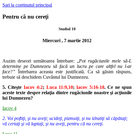
Sari la conținutul principal
Pentru că nu cereţi
Studiul 10
Miercuri , 7 martie 2012
Auzim deseori următoarea întrebare: „
Pot rugăciunile mele să-L
de
termine pe Dumnezeu să facă un lucru pe care altfel nu l-ar
face?”
Între
barea aceasta este justificată. Ca să găsim răspuns,
trebuie să deschidem
Cuvântul lui Dumnezeu.
5. Citeşte
Iacov 4:2
;
Luca 11:9,10
;
Iacov 5:16-18
. Ce ne spun
aceste texte
despre relaţia dintre rugăciunile noastre şi acţiunile
lui Dumnezeu?
Iacov 4
2. Voi poftiţi, şi nu aveţi; ucideţi, pizmuiţi, şi nu izbutiţi să căpătaţi;
vă certaţi şi vă luptaţi, şi nu aveţi, pentru că nu cereţi.
Luca 11