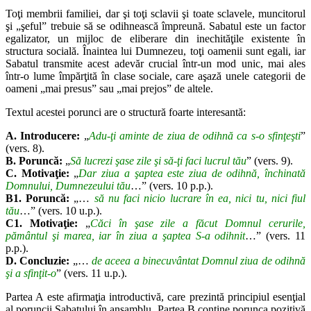
Toţi membrii familiei, dar şi toţi sclavii şi toate sclavele, muncitorul
şi
„şeful” trebuie să se odihnească împreună. Sabatul este un factor
egaliza
tor, un mijloc de eliberare din inechităţile existente în
structura socială.
Înaintea lui Dumnezeu, toţi oamenii sunt egali, iar
Sabatul transmite acest
adevăr crucial într-un mod unic, mai ales
într-o lume împărţită în clase so
ciale, care aşază unele categorii de
oameni „mai presus” sau „mai prejos”
de altele.
Textul acestei porunci are o structură foarte interesantă:
A. Introducere:
„
Adu-ţi aminte de ziua de odihnă ca s-o sfinţeşti
”
(vers. 8).
B. Poruncă:
„
Să lucrezi şase zile şi să-ţi faci lucrul tău
” (vers. 9).
C. Motivaţie:
„
Dar ziua a şaptea este ziua de odihnă, închinată
Domnului, Dumnezeului tău
…” (vers. 10 p.p.).
B1. Poruncă:
„…
să nu faci nicio lucrare în ea, nici tu, nici fiul
tău
…”
(vers. 10 u.p.).
C1. Motivaţie:
„
Căci în şase zile a făcut Domnul cerurile,
pământul şi
marea, iar în ziua a şaptea S-a odihnit
…” (vers. 11
p.p.).
D. Concluzie:
„…
de aceea a binecuvântat Domnul ziua de odihnă
şi a
sfinţit-o
” (vers. 11 u.p.).
Partea A este afirmaţia introductivă, care prezintă principiul esenţial
al poruncii Sabatului în ansamblu. Partea B conţine porunca pozitivă