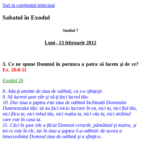
Sari la conținutul principal
Sabatul în Exodul
Studiul 7
Luni , 13 februarie 2012
3. Ce ne spune Domnul în porunca a patra să facem şi de ce?
Ex. 20:8-11
Exodul 20
8. Adu-ţi aminte de ziua de odihnă, ca s-o sfinţeşti.
9. Să lucrezi şase zile şi să-ţi faci lucrul tău.
10. Dar ziua a şaptea este ziua de odihnă închinată Domnului
Dumnezeului tău: să nu faci nicio lucrare în ea, nici tu, nici fiul tău,
nici fiica ta, nici robul tău, nici roaba ta, nici vita ta, nici străinul
care este în casa ta.
11. Căci în şase zile a făcut Domnul cerurile, pământul şi marea, şi
tot ce este în ele, iar în ziua a şaptea S-a odihnit: de aceea a
binecuvântat Domnul ziua de odihnă şi a sfinţit-o.