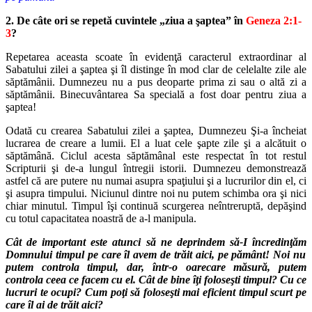
2. De câte ori se repetă cuvintele „ziua a şaptea” în
Geneza 2:1-
3
?
Repetarea aceasta scoate în evidenţă caracterul extraordinar al
Sabatu
lui zilei a şaptea şi îl distinge în mod clar de celelalte zile ale
săptămânii.
Dumnezeu nu a pus deoparte prima zi sau o altă zi a
săptămânii. Binecu
vântarea Sa specială a fost doar pentru ziua a
şaptea!
Odată cu crearea Sabatului zilei a şaptea, Dumnezeu Şi-a încheiat
lu
crarea de creare a lumii. El a luat cele şapte zile şi a alcătuit o
săptămână.
Ciclul acesta săptămânal este respectat în tot restul
Scripturii şi de-a lun
gul întregii istorii. Dumnezeu demonstrează
astfel că are putere nu nu
mai asupra spaţiului şi a lucrurilor din el, ci
şi asupra timpului. Niciunul
dintre noi nu putem schimba ora şi nici
chiar minutul. Timpul îşi continuă
scurgerea neîntreruptă, depăşind
cu totul capacitatea noastră de a-l ma
nipula.
Cât de important este atunci să ne deprindem să-I încredinţăm
Domnului timpul pe care îl avem de trăit aici, pe pământ!
Noi nu
putem controla timpul, dar, într-o oarecare măsură, putem
controla
ceea ce facem cu el. Cât de bine îţi foloseşti timpul? Cu ce
lucruri te ocupi?
Cum poţi să foloseşti mai eficient timpul scurt pe
care îl ai de trăit aici?