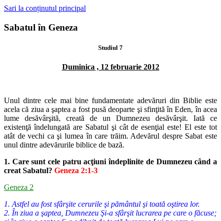
Sari la conținutul principal
Sabatul în Geneza
Studiul 7
Duminica , 12 februarie 2012
Unul dintre cele mai bine fundamentate adevăruri din Biblie este
acela că
ziua a şaptea a fost pusă deoparte şi sfinţită în Eden, în acea
lume desăvârşită,
creată de un Dumnezeu desăvârşit. Iată ce
existenţă îndelungată are Sa
batul şi cât de esenţial este! El este tot
atât de vechi ca şi lumea în care trăim.
Adevărul despre Sabat este
unul dintre adevărurile biblice de bază.
1. Care sunt cele patru acţiuni îndeplinite de Dumnezeu când a
creat Sa
batul?
Geneza 2:1-3
Geneza 2
1. Astfel au fost sfârşite cerurile şi pământul şi toată oştirea lor.
2. În ziua a şaptea, Dumnezeu Şi-a sfârşit lucrarea pe care o făcuse;