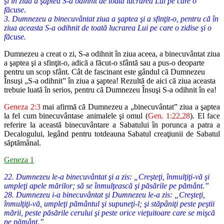
şi în ziua a şaptea S-a odihnit de toată lucrarea Lui pe care o
făcuse.
3. Dumnezeu a binecuvântat ziua a şaptea şi a sfinţit-o, pentru că în
ziua aceasta S-a odihnit de toată lucrarea Lui pe care o zidise şi o
făcuse.
Dumnezeu a creat o zi, S-a odihnit în ziua aceea, a binecuvântat ziua
a
şaptea şi a sfinţit-o, adică a făcut-o sfântă sau a pus-o deoparte
pentru un
scop sfânt. Cât de fascinant este gândul că Dumnezeu
Însuşi „S-a odihnit”
în ziua a şaptea! Rezultă de aici că ziua aceasta
trebuie luată în serios,
pentru că Dumnezeu Însuşi S-a odihnit în ea!
Geneza 2:3
mai afirmă că Dumnezeu a „binecuvântat” ziua a şaptea
la
fel cum binecuvântase animalele şi omul (
Gen. 1:22,28
). El face
referire
la această binecuvântare a Sabatului în porunca a patra a
Decalogului,
legând pentru totdeauna Sabatul creaţiunii de Sabatul
săptămânal.
Geneza 1
22. Dumnezeu le-a binecuvântat şi a zis: „Creşteţi, înmulţiţi-vă şi
umpleţi apele mărilor; să se înmulţească şi păsările pe pământ.”
28. Dumnezeu i-a binecuvântat şi Dumnezeu le-a zis: „Creşteţi,
înmulţiţi-vă, umpleţi pământul şi supuneţi-l; şi stăpâniţi peste peştii
mării, peste păsările cerului şi peste orice vieţuitoare care se mişcă
pe pământ.”