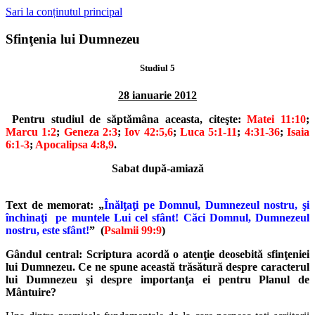
Sari la conținutul principal
Sfinţenia lui Dumnezeu
Studiul 5
28 ianuarie 2012
Pentru studiul de săptămâna aceasta, citeşte:
Matei 11:10
;
Marcu 1:2
;
Geneza 2:3
;
Iov 42:5,6
;
Luca 5:1-11
;
4:31-36
;
Isaia
6:1-3
;
Apocalipsa 4:8,9
.
Sabat după-amiază
Text de memorat: „
Înălţaţi pe Domnul, Dumnezeul nostru, şi
închinaţi
pe muntele Lui cel sfânt! Căci Domnul, Dumnezeul
nostru, este sfânt!
”
(
Psalmii 99:9
)
Gândul central: Scriptura acordă o atenţie deosebită sfinţeniei
lui Dumnezeu.
Ce ne spune această trăsătură despre caracterul
lui Dumnezeu şi de
spre importanţa ei pentru Planul de
Mântuire?