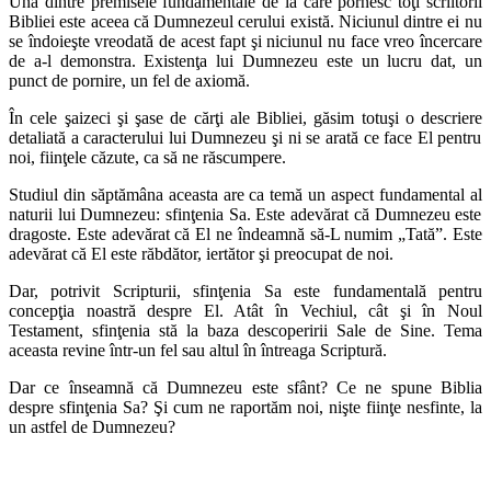
Una dintre premisele fundamentale de la care pornesc toţi scriitorii
Bibliei este aceea că Dumnezeul cerului există. Niciunul dintre ei nu
se
îndoieşte vreodată de acest fapt şi niciunul nu face vreo încercare
de a-l
demonstra. Existenţa lui Dumnezeu este un lucru dat, un
punct de porni
re, un fel de axiomă.
În cele şaizeci şi şase de cărţi ale Bibliei, găsim totuşi o descriere
detaliată a caracterului lui Dumnezeu şi ni se arată ce face El pentru
noi,
fiinţele căzute, ca să ne răscumpere.
Studiul din săptămâna aceasta are ca temă un aspect fundamental al
naturii lui Dumnezeu: sfinţenia Sa. Este adevărat că Dumnezeu este
dra
goste. Este adevărat că El ne îndeamnă să-L numim „Tată”. Este
adevărat
că El este răbdător, iertător şi preocupat de noi.
Dar, potrivit Scripturii, sfinţenia Sa este fundamentală pentru
concep
ţia noastră despre El. Atât în Vechiul, cât şi în Noul
Testament, sfinţenia
stă la baza descoperirii Sale de Sine. Tema
aceasta revine într-un fel sau
altul în întreaga Scriptură.
Dar ce înseamnă că Dumnezeu este sfânt? Ce ne spune Biblia
despre
sfinţenia Sa? Şi cum ne raportăm noi, nişte fiinţe nesfinte, la
un astfel de
Dumnezeu?