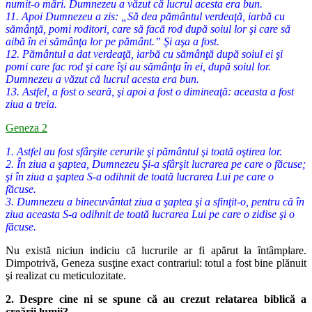
numit-o mări. Dumnezeu a văzut că lucrul acesta era bun.
11. Apoi Dumnezeu a zis: „Să dea pământul verdeaţă, iarbă cu
sămânţă, pomi roditori, care să facă rod după soiul lor şi care să
aibă în ei sămânţa lor pe pământ.” Şi aşa a fost.
12. Pământul a dat verdeaţă, iarbă cu sămânţă după soiul ei şi
pomi care fac rod şi care îşi au sămânţa în ei, după soiul lor.
Dumnezeu a văzut că lucrul acesta era bun.
13. Astfel, a fost o seară, şi apoi a fost o dimineaţă: aceasta a fost
ziua a treia.
Geneza 2
1. Astfel au fost sfârşite cerurile şi pământul şi toată oştirea lor.
2. În ziua a şaptea, Dumnezeu Şi-a sfârşit lucrarea pe care o făcuse;
şi în ziua a şaptea S-a odihnit de toată lucrarea Lui pe care o
făcuse.
3. Dumnezeu a binecuvântat ziua a şaptea şi a sfinţit-o, pentru că în
ziua aceasta S-a odihnit de toată lucrarea Lui pe care o zidise şi o
făcuse.
Nu există niciun indiciu că lucrurile ar fi apărut la întâmplare.
Dimpotrivă, Geneza susţine exact contrariul: totul a fost bine plănuit
şi
realizat cu meticulozitate.
2. Despre cine ni se spune că au crezut relatarea biblică a
creării lumii?