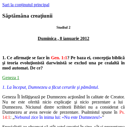
Sari la conținutul principal
Săptămâna creaţiunii
Studiul 2
Duminica , 8 ianuarie 2012
1. Ce afirmaţie se face în
Gen. 1:1
? Pe baza ei, concepţia biblică
şi teoria evoluţionistă
darwinistă se exclud una pe cealaltă în
mod automat. De ce?
Geneza 1
1. La început, Dumnezeu a făcut cerurile şi pământul.
Geneza Îl înfăţişează pe Dumnezeu acţionând în calitate de Creator.
Nu ne este oferită nicio explicaţie şi nicio prezentare a lui
Dumnezeu.
Niciunul dintre scriitorii Bibliei nu a considerat că
Dumnezeu ar avea nevoie
de prezentare. Psalmistul spune în
Ps.
14:1
: „
Nebunul zice în inima
lui: «Nu este Dumnezeu!»
”
Specialiştii au observat că atât actul creaţiei în sine, cât şi prezentarea