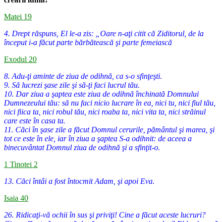
Matei 19
4. Drept răspuns, El le-a zis: „Oare n-aţi citit că Ziditorul, de la
început i-a făcut parte bărbătească şi parte femeiască
Exodul 20
8. Adu-ţi aminte de ziua de odihnă, ca s-o sfinţeşti.
9. Să lucrezi şase zile şi să-ţi faci lucrul tău.
10. Dar ziua a şaptea este ziua de odihnă închinată Domnului
Dumnezeului tău: să nu faci nicio lucrare în ea, nici tu, nici fiul tău,
nici fiica ta, nici robul tău, nici roaba ta, nici vita ta, nici străinul
care este în casa ta.
11. Căci în şase zile a făcut Domnul cerurile, pământul şi marea, şi
tot ce este în ele, iar în ziua a şaptea S-a odihnit: de aceea a
binecuvântat Domnul ziua de odihnă şi a sfinţit-o.
1 Tinotei 2
13. Căci întâi a fost întocmit Adam, şi apoi Eva.
Isaia 40
26. Ridicaţi-vă ochii în sus şi priviţi! Cine a făcut aceste lucruri?