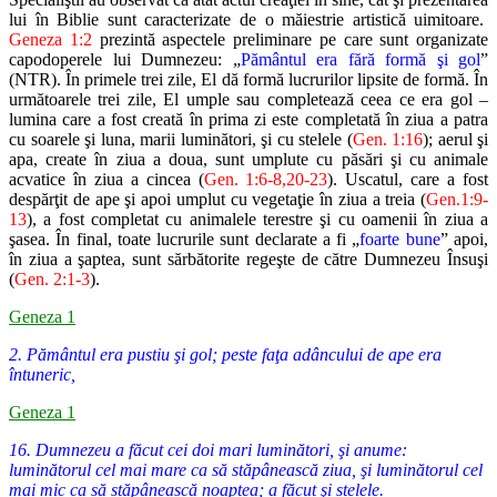
lui în Biblie sunt caracterizate de o măiestrie artistică uimitoare.
Geneza
1:2
prezintă aspectele preliminare pe care sunt organizate
capodoperele
lui Dumnezeu: „
Pământul era fără formă şi gol
”
(NTR). În primele trei
zile, El dă formă lucrurilor lipsite de formă. În
următoarele trei zile, El
umple sau completează ceea ce era gol –
lumina care a fost creată în prima
zi este completată în ziua a patra
cu soarele şi luna, marii luminători, şi cu
stelele (
Gen. 1:16
); aerul şi
apa, create în ziua a doua, sunt umplute cu
păsări şi cu animale
acvatice în ziua a cincea (
Gen. 1:6-8,20-23
). Uscatul,
care a fost
despărţit de ape şi apoi umplut cu vegetaţie în ziua a treia (
Gen.
1:9-
13
), a fost completat cu animalele terestre şi cu oamenii în ziua a
şasea.
În final, toate lucrurile sunt declarate a fi „
foarte bune
” apoi,
în ziua a
şaptea, sunt sărbătorite regeşte de către Dumnezeu Însuşi
(
Gen. 2:1-3
).
Geneza 1
2. Pământul era pustiu şi gol; peste faţa adâncului de ape era
întuneric,
Geneza 1
16. Dumnezeu a făcut cei doi mari luminători, şi anume:
luminătorul cel mai mare ca să stăpânească ziua, şi luminătorul cel
mai mic ca să stăpânească noaptea; a făcut şi stelele.