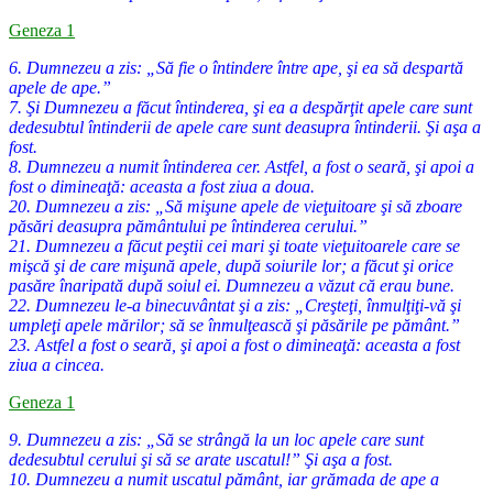
Geneza 1
6. Dumnezeu a zis: „Să fie o întindere între ape, şi ea să despartă
apele de ape.”
7. Şi Dumnezeu a făcut întinderea, şi ea a despărţit apele care sunt
dedesubtul întinderii de apele care sunt deasupra întinderii. Şi aşa a
fost.
8. Dumnezeu a numit întinderea cer. Astfel, a fost o seară, şi apoi a
fost o dimineaţă: aceasta a fost ziua a doua.
20. Dumnezeu a zis: „Să mişune apele de vieţuitoare şi să zboare
păsări deasupra pământului pe întinderea cerului.”
21. Dumnezeu a făcut peştii cei mari şi toate vieţuitoarele care se
mişcă şi de care mişună apele, după soiurile lor; a făcut şi orice
pasăre înaripată după soiul ei. Dumnezeu a văzut că erau bune.
22. Dumnezeu le-a binecuvântat şi a zis: „Creşteţi, înmulţiţi-vă şi
umpleţi apele mărilor; să se înmulţească şi păsările pe pământ.”
23. Astfel a fost o seară, şi apoi a fost o dimineaţă: aceasta a fost
ziua a cincea.
Geneza 1
9. Dumnezeu a zis: „Să se strângă la un loc apele care sunt
dedesubtul cerului şi să se arate uscatul!” Şi aşa a fost.
10. Dumnezeu a numit uscatul pământ, iar grămada de ape a