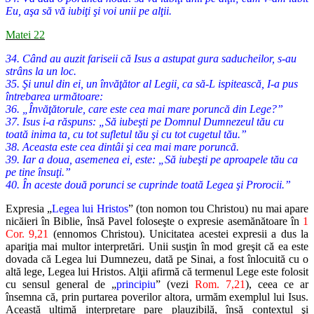
Eu, aşa să vă iubiţi şi voi unii pe alţii.
Matei 22
34. Când au auzit fariseii că Isus a astupat gura saducheilor, s-au
strâns la un loc.
35. Şi unul din ei, un învăţător al Legii, ca să-L ispitească, I-a pus
întrebarea următoare:
36. „Învăţătorule, care este cea mai mare poruncă din Lege?”
37. Isus i-a răspuns: „Să iubeşti pe Domnul Dumnezeul tău cu
toată inima ta, cu tot sufletul tău şi cu tot cugetul tău.”
38. Aceasta este cea dintâi şi cea mai mare poruncă.
39. Iar a doua, asemenea ei, este: „Să iubeşti pe aproapele tău ca
pe tine însuţi.”
40. În aceste două porunci se cuprinde toată Legea şi Prorocii.”
Expresia „
Legea lui Hristos
” (ton nomon tou Christou) nu mai apare
nicăieri în Biblie, însă Pavel foloseşte o expresie asemănătoare în
1
Cor. 9,21
(ennomos Christou). Unicitatea acestei expresii a dus la
apariţia mai multor interpretări. Unii susţin în mod greşit că ea este
dovada că Legea lui Dumnezeu, dată pe Sinai, a fost înlocuită cu o
altă lege, Legea lui Hristos. Alţii afirmă că termenul Lege este folosit
cu sensul general de „
principiu
” (vezi
Rom. 7,21
), ceea ce ar
însemna că, prin purtarea poverilor altora, urmăm exemplul lui Isus.
Această ultimă interpretare pare plauzibilă, însă contextul şi