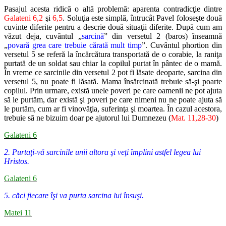
Pasajul acesta ridică o altă problemă: aparenta contradicţie dintre
Galateni 6,2
şi
6,5
. Soluţia este simplă, întrucât Pavel foloseşte două
cuvinte diferite pentru a descrie două situaţii diferite. După cum am
văzut deja, cuvântul „
sarcină
” din versetul 2 (baros) înseamnă
„
povară grea care trebuie cărată mult timp
”. Cuvântul phortion din
versetul 5 se referă la încărcătura transportată de o corabie, la raniţa
purtată de un soldat sau chiar la copilul purtat în pântec de o mamă.
În vreme ce sarcinile din versetul 2 pot fi lăsate deoparte, sarcina din
versetul 5, nu poate fi lăsată. Mama însărcinată trebuie să-şi poarte
copilul. Prin urmare, există unele poveri pe care oamenii ne pot ajuta
să le purtăm, dar există şi poveri pe care nimeni nu ne poate ajuta să
le purtăm, cum ar fi vinovăţia, suferinţa şi moartea. În cazul acestora,
trebuie să ne bizuim doar pe ajutorul lui Dumnezeu (
Mat. 11,28-30
)
Galateni 6
2. Purtaţi-vă sarcinile unii altora şi veţi împlini astfel legea lui
Hristos.
Galateni 6
5. căci fiecare îşi va purta sarcina lui însuşi.
Matei 11