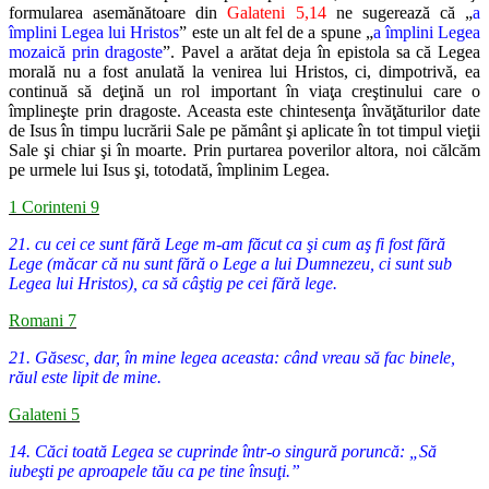
formularea asemănătoare din
Galateni 5,14
ne sugerează că „
a
împlini Legea lui Hristos
” este un alt fel de a spune „
a împlini Legea
mozaică prin dragoste
”. Pavel a arătat deja în epistola sa că Legea
morală nu a fost anulată la venirea lui Hristos, ci, dimpotrivă, ea
continuă să deţină un rol important în viaţa creştinului care o
împlineşte prin dragoste. Aceasta este chintesenţa învăţăturilor date
de Isus în timpu lucrării Sale pe pământ şi aplicate în tot timpul vieţii
Sale şi chiar şi în moarte. Prin purtarea poverilor altora, noi călcăm
pe urmele lui Isus şi, totodată, împlinim Legea.
1 Corinteni 9
21. cu cei ce sunt fără Lege m-am făcut ca şi cum aş fi fost fără
Lege (măcar că nu sunt fără o Lege a lui Dumnezeu, ci sunt sub
Legea lui Hristos), ca să câştig pe cei fără lege.
Romani 7
21. Găsesc, dar, în mine legea aceasta: când vreau să fac binele,
răul este lipit de mine.
Galateni 5
14. Căci toată Legea se cuprinde într-o singură poruncă: „Să
iubeşti pe aproapele tău ca pe tine însuţi.”