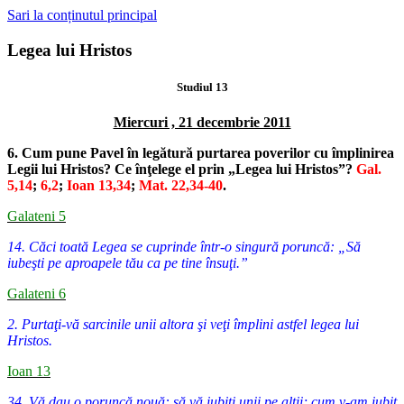
Sari la conținutul principal
Legea lui Hristos
Studiul 13
Miercuri , 21 decembrie 2011
6. Cum pune Pavel în legătură purtarea poverilor cu împlinirea
Legii lui Hristos? Ce înţelege el prin „Legea lui Hristos”?
Gal.
5,14
;
6,2
;
Ioan 13,34
;
Mat. 22,34-40
.
Galateni 5
14. Căci toată Legea se cuprinde într-o singură poruncă: „Să
iubeşti pe aproapele tău ca pe tine însuţi.”
Galateni 6
2. Purtaţi-vă sarcinile unii altora şi veţi împlini astfel legea lui
Hristos.
Ioan 13
34. Vă dau o poruncă nouă: să vă iubiţi unii pe alţii; cum v-am iubit