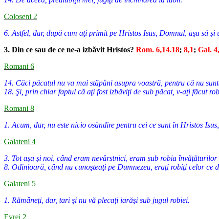
Coloseni 2
6. Astfel, dar, după cum aţi primit pe Hristos Isus, Domnul, aşa să şi 
3. Din ce sau de ce ne-a izbăvit Hristos?
Rom. 6,14.18
;
8,1
;
Gal. 4
Romani 6
14. Căci păcatul nu va mai stăpâni asupra voastră, pentru că nu sunte
18. Şi, prin chiar faptul că aţi fost izbăviţi de sub păcat, v-aţi făcut ro
Romani 8
1. Acum, dar, nu este nicio osândire pentru cei ce sunt în Hristos Isu
Galateni 4
3. Tot aşa şi noi, când eram nevârstnici, eram sub robia învăţăturilor
8. Odinioară, când nu cunoşteaţi pe Dumnezeu, eraţi robiţi celor ce d
Galateni 5
1. Rămâneţi, dar, tari şi nu vă plecaţi iarăşi sub jugul robiei.
Evrei 2