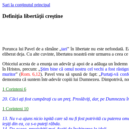
Sari la conținutul principal
Definiţia libertăţii creştine
Porunca lui Pavel de a rămâne „
tari
” în libertate nu este nefondată. 
eliberat deja. Cu alte cuvinte, libertatea noastră este urmarea a ceea ce
Obiceiul acesta de a enunţa un adevăr şi apoi de a adăuga un îndemn es
în Hristos, precum: „
Ştim bine că omul nostru cel vechi a fost răstig
muritor
” (
Rom. 6,12
). Pavel vrea să spună de fapt: „
Purtaţi-vă conf
demonstra că suntem într-adevăr copiii lui Dumnezeu. Dimpotrivă, noi 
1 Corinteni 6
20. Căci aţi fost cumpăraţi cu un preţ. Proslăviţi, dar, pe Dumnezeu î
1 Corinteni 10
13. Nu v-a ajuns nicio ispită care să nu fi fost potrivită cu puterea ome
ieşiţi din ea, ca s-o puteţi răbda.
14. De aceea, preaiubiţii mei, fugiţi de închinarea la idoli.