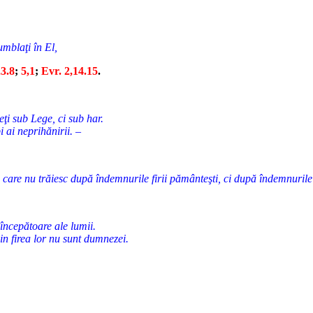
umblaţi în El,
,3.8
;
5,1
;
Evr. 2,14.15
.
ţi sub Lege, ci sub har.
bi ai neprihănirii. –
s, care nu trăiesc după îndemnurile firii pământeşti, ci după îndemnuril
 începătoare ale lumii.
in firea lor nu sunt dumnezei.