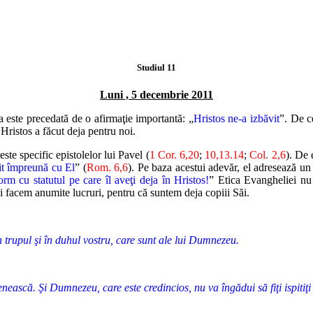
Studiul 11
Luni , 5 decembrie 2011
Ea este precedată de o afirmaţie importantă: „
Hristos ne-a izbăvit
”. De ce
 Hristos a făcut deja pentru noi.
te specific epistolelor lui Pavel (
1 Cor. 6,20
;
10,13.14
;
Col. 2,6
). De 
nit împreună cu El
” (
Rom. 6,6
). Pe baza acestui adevăr, el adresează un
orm cu statutul pe care îl aveţi deja în Hristos!
” Etica Evangheliei nu
facem anumite lucruri, pentru că suntem deja copiii Săi.
n trupul şi în duhul vostru, care sunt ale lui Dumnezeu.
nească. Şi Dumnezeu, care este credincios, nu va îngădui să fiţi ispitiţi 