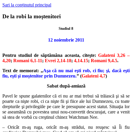
Sari la conținutul principal
De la robi la moştenitori
Studiul 8
12 noiembrie 2011
Pentru studiul de săptămâna aceasta, citeşte:
Galateni 3,26 –
4,20
;
Romani 6,1-11
;
Evrei 2,14-18
;
4,14.15
;
Romani 9,4.5
.
Text de memorat: „
Aşa că nu mai eşti rob, ci fiu; şi, dacă eşti
fiu, eşti şi moştenitor prin Dumnezeu.
” (
Galateni 4,7
)
Sabat după-amiază
Pavel le spune galatenilor că ei nu ar mai trebui să trăiască şi să se
poarte ca nişte robi, ci ca nişte fii şi fiice ale lui Dumnezeu, cu toate
drepturile şi privilegiile pe care le presupune acest statut. Situaţia lor
se aseamănă cu povestea unui nou-convertit descurajat, care a venit
să stea de vorbă cu creştinul chinez Watchman Nee.
– Oricât m-aş ruga, oricât m-aş strădui, nu reuşesc să Îi fiu