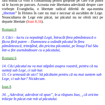
fără teama că vom fi condamnaţi pentru greşelile pe care s-ar putea
să le facem pe parcurs. Aceasta este libertatea adevărată despre care
vorbeşte Evanghelia, o libertate radical diferită de aşa-numita
„
libertate
” în Hristos în care nu mai e necesar să ascultăm de Lege.
Neascultarea de Lege este păcat, iar păcatul nu ne oferă nici pe
departe libertate (
Ioan 8,34
).
Romani 8
3. Căci – lucru cu neputinţă Legii, întrucât firea pământească o
făcea fără putere – Dumnezeu a osândit păcatul în firea
pământească, trimiţând, din pricina păcatului, pe însuşi Fiul Său
într-o fire asemănătoare cu a păcatului,
Romani 6
14. Căci păcatul nu va mai stăpâni asupra voastră, pentru că nu
sunteţi sub Lege, ci sub har.
15. Ce urmează de aici? Să păcătuim pentru că nu mai suntem sub
Lege, ci sub har? Nicidecum.
Ioan 8
34. „Adevărat, adevărat vă spun”, le-a răspuns Isus, „că oricine
trăieşte în păcat este rob al păcatului.