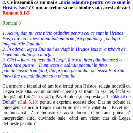
8. Ce înseamnă că nu mai e „
nicio osândire pentru cei ce sunt în
Hristos Isus
”? Cum ar trebui să ne schimbe viaţa acest adevăr?
Romani 8,1-3
Romani 8
1. Acum, dar, nu este nicio osândire pentru cei ce sunt în Hristos
Isus, care nu trăiesc după îndemnurile firii pământeşti, ci după
îndemnurile Duhului.
2. În adevăr, legea Duhului de viaţă în Hristos Isus m-a izbăvit de
legea păcatului şi a morţii.
3. Căci – lucru cu neputinţă Legii, întrucât firea pământească o
făcea fără putere – Dumnezeu a osândit păcatul în firea
pământească, trimiţând, din pricina păcatului, pe însuşi Fiul Său
într-o fire asemănătoare cu a păcatului,
Ca urmare a faptului că am fost iertaţi prin Hristos, relaţia noastră cu
Legea este alta. Acum suntem chemaţi să trăim în aşa fel, încât să
fim plăcuţi Lui (
1 Tes. 4,1
); Pavel foloseşte expresia „
a fi călăuzit de
Duhul
” (
Gal. 5,18
) pentru a exprima această idee. Dar nu trebuie să
înţelegem că acum Legea morală nu mai este valabilă – Pavel nici
nu încearcă să demonstreze acest lucru! Cum am putea să
interpretăm altfel cuvintele sale, când am văzut clar că Legea
defineşte păcatul?