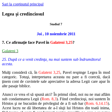
Sari la conținutul principal
Legea şi credinciosul
Studiul 7
Joi , 10 noiembrie 2011
7. Ce afirmaţie face Pavel în
Galateni 3,25
?
Galateni 3
25. După ce a venit credinţa, nu mai suntem sub îndrumătorul
acesta.
Mulţi consideră că, în
Galateni 3,25
, Pavel respinge Legea în mod
categoric. Totuşi, interpretarea aceasta nu pare a fi corectă, dacă
ţinem cont de cuvintele sale apreciative la adresa Legii care apar în
alte pasaje biblice.
Atunci ce vrea el să spună aici? În primul rând, noi nu ne mai aflăm
sub condamnarea Legii (
Rom. 8,3
). Fiind credincioşi, noi suntem în
Hristos şi ne bucurăm de privilegiul de a fi sub har (
Rom. 6,14.15
).
Acest lucru ne dă libertatea de a-I sluji lui Hristos din toată inima,