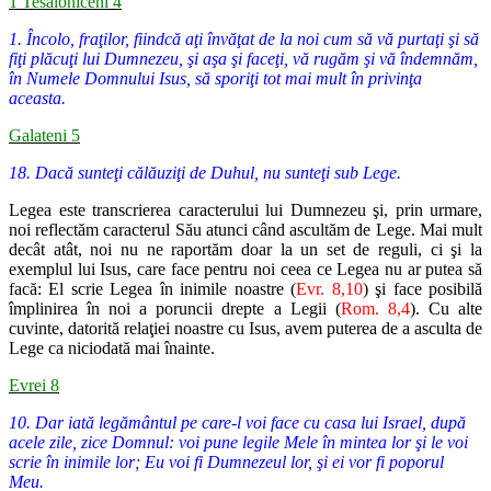
1 Tesaloniceni 4
1. Încolo, fraţilor, fiindcă aţi învăţat de la noi cum să vă purtaţi şi să
fiţi plăcuţi lui Dumnezeu, şi aşa şi faceţi, vă rugăm şi vă îndemnăm,
în Numele Domnului Isus, să sporiţi tot mai mult în privinţa
aceasta.
Galateni 5
18. Dacă sunteţi călăuziţi de Duhul, nu sunteţi sub Lege.
Legea este transcrierea caracterului lui Dumnezeu şi, prin urmare,
noi reflectăm caracterul Său atunci când ascultăm de Lege. Mai mult
decât atât, noi nu ne raportăm doar la un set de reguli, ci şi la
exemplul lui Isus, care face pentru noi ceea ce Legea nu ar putea să
facă: El scrie Legea în inimile noastre (
Evr. 8,10
) şi face posibilă
împlinirea în noi a poruncii drepte a Legii (
Rom. 8,4
). Cu alte
cuvinte, datorită relaţiei noastre cu Isus, avem puterea de a asculta de
Lege ca niciodată mai înainte.
Evrei 8
10. Dar iată legământul pe care-l voi face cu casa lui Israel, după
acele zile, zice Domnul: voi pune legile Mele în mintea lor şi le voi
scrie în inimile lor; Eu voi fi Dumnezeul lor, şi ei vor fi poporul
Meu.