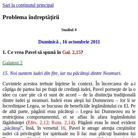
Sari la conținutul principal
Problema îndreptăţirii
Studiul 4
Duminică , 16 octombrie 2011
1. Ce vrea Pavel să spună în
Gal. 2,15
?
Galateni 2
15. Noi suntem iudei din fire, iar nu păcătoşi dintre Neamuri.
Cuvintele acestea trebuie înţelese în context. În încercarea de a-i
câştiga de partea lui pe fraţii de credinţă iudei, Pavel porneşte de la o
idee cu care ştie că ei sunt de acord – de la distincţia tradiţională
dintre iudei şi neamuri. Iudeii erau aleşii lui Dumnezeu – lor li se
încredinţase Legea, se bucurau de beneficiile legământului cu El. Pe
de altă parte, păgânii erau păcătoşi – Legea lui Dumnezeu nu le
restricţiona comportamentul, ei se aflau în afara legământului
făgăduinţei (
Efes. 2,12
;
Rom. 2,14
). Păgânii erau în mod evident
„
păcătoşi
”, însă, în versetul
16
, Pavel le atrage atenţia creştinilor
iudei că privilegiile lor spirituale nu îi fac mai plăcuţi înaintea lui