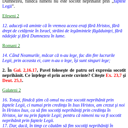
Dumnezeu, fiindcă nimeni nu este socotit neprihănit prin „
faptele
Legii
”.
Efeseni 2
12. aduceţi-vă aminte că în vremea aceea eraţi fără Hristos, fără
drept de cetăţenie în Israel, străini de legămintele făgăduinţei, fără
nădejde şi fără Dumnezeu în lume.
Romani 2
14. Când Neamurile, măcar că n-au lege, fac din fire lucrurile
Legii, prin aceasta ei, care n-au o lege, îşi sunt singuri lege;
2. În
Gal. 2,16.17
, Pavel foloseşte de patru ori expresia socotit
neprihănit. Ce înţelege el prin aceste cuvinte? Citeşte
Ex. 23,7
şi
Deut. 25,1
.
Galateni 2
16. Totuşi, fiindcă ştim că omul nu este socotit neprihănit prin
faptele Legii, ci numai prin credinţa în Isus Hristos, am crezut şi noi
în Hristos Isus, ca să fim socotiţi neprihăniţi prin credinţa în
Hristos, iar nu prin faptele Legii; pentru că nimeni nu va fi socotit
neprihănit prin faptele Legii.
17. Dar, dacă, în timp ce căutăm să fim socotiţi neprihăniţi în