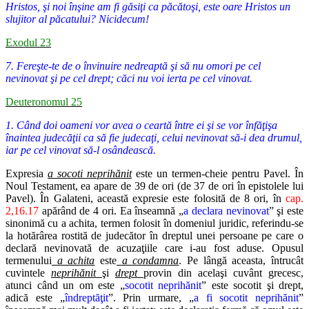
Hristos, şi noi înşine am fi găsiţi ca păcătoşi, este oare Hristos un
slujitor al păcatului? Nicidecum!
Exodul 23
7. Fereşte-te de o învinuire nedreaptă şi să nu omori pe cel
nevinovat şi pe cel drept; căci nu voi ierta pe cel vinovat.
Deuteronomul 25
1. Când doi oameni vor avea o ceartă între ei şi se vor înfăţişa
înaintea judecăţii ca să fie judecaţi, celui nevinovat să-i dea drumul,
iar pe cel vinovat să-l osândească.
Expresia
a socoti neprihănit
este un termen-cheie pentru Pavel. În
Noul Testament, ea apare de 39 de ori (de 37 de ori în epistolele lui
Pavel). În Galateni, această expresie este folosită de 8 ori, în
cap.
2,16.17
apărând de 4 ori. Ea înseamnă „
a declara nevinovat
” şi este
sinonimă cu a achita, termen folosit în domeniul juridic, referindu-se
la hotărârea rostită de judecător în dreptul unei persoane pe care o
declară nevinovată de acuzaţiile care i-au fost aduse. Opusul
termenului
a achita
este
a condamna
. Pe lângă aceasta, întrucât
cuvintele
neprihănit
şi
drept
provin din acelaşi cuvânt grecesc,
atunci când un om este „
socotit neprihănit
” este socotit şi drept,
adică este „
îndreptăţit
”. Prin urmare, „
a fi socotit neprihănit
”