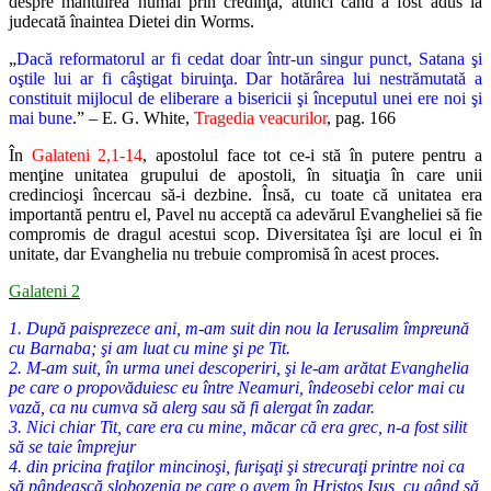
despre mântuirea numai prin credinţă, atunci când a fost adus la
judecată înaintea Dietei din Worms.
„
Dacă reformatorul ar fi cedat doar într-un singur punct, Satana şi
oştile lui ar fi câştigat biruinţa. Dar hotărârea lui nestrămutată a
constituit mijlocul de eliberare a bisericii şi începutul unei ere noi şi
mai bune
.”
– E. G. White,
Tragedia veacurilor
, pag. 166
În
Galateni 2,1-14
, apostolul face tot ce-i stă în putere pentru a
menţine unitatea grupului de apostoli, în situaţia în care unii
credincioşi încercau să-i dezbine. Însă, cu toate că unitatea era
importantă pentru el, Pavel nu acceptă ca adevărul Evangheliei să fie
compromis de dragul acestui scop. Diversitatea îşi are locul ei în
unitate, dar Evanghelia nu trebuie compromisă în acest proces.
Galateni 2
1. După paisprezece ani, m-am suit din nou la Ierusalim împreună
cu Barnaba; şi am luat cu mine şi pe Tit.
2. M-am suit, în urma unei descoperiri, şi le-am arătat Evanghelia
pe care o propovăduiesc eu între Neamuri, îndeosebi celor mai cu
vază, ca nu cumva să alerg sau să fi alergat în zadar.
3. Nici chiar Tit, care era cu mine, măcar că era grec, n-a fost silit
să se taie împrejur
4. din pricina fraţilor mincinoşi, furişaţi şi strecuraţi printre noi ca
să pândească slobozenia pe care o avem în Hristos Isus, cu gând să