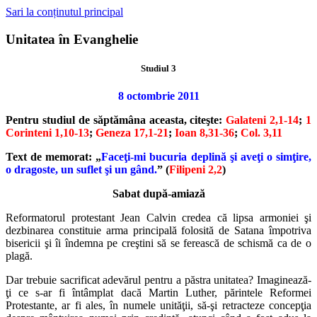
Sari la conținutul principal
Unitatea în Evanghelie
Studiul 3
8 octombrie 2011
Pentru studiul de săptămâna aceasta, citeşte:
Galateni 2,1-14
;
1
Corinteni 1,10-13
;
Geneza 17,1-21
;
Ioan 8,31-36
;
Col. 3,11
Text de memorat: „
Faceţi-mi bucuria deplină şi aveţi o simţire,
o dragoste, un suflet şi un gând.
” (
Filipeni 2,2
)
Sabat după-amiază
Reformatorul protestant Jean Calvin credea că lipsa armoniei şi
dezbinarea constituie arma principală folosită de Satana împotriva
bisericii şi îi îndemna pe creştini să se ferească de schismă ca de o
plagă.
Dar trebuie sacrificat adevărul pentru a păstra unitatea? Imaginează-
ţi ce s-ar fi întâmplat dacă Martin Luther, părintele Reformei
Protestante, ar fi ales, în numele unităţii, să-şi retracteze concepţia