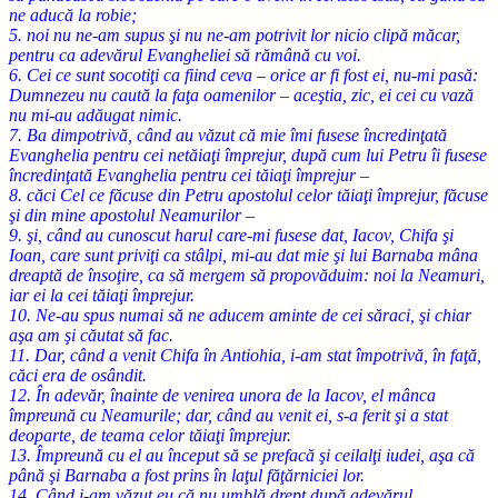
ne aducă la robie;
5. noi nu ne-am supus şi nu ne-am potrivit lor nicio clipă măcar,
pentru ca adevărul Evangheliei să rămână cu voi.
6. Cei ce sunt socotiţi ca fiind ceva – orice ar fi fost ei, nu-mi pasă:
Dumnezeu nu caută la faţa oamenilor – aceştia, zic, ei cei cu vază
nu mi-au adăugat nimic.
7. Ba dimpotrivă, când au văzut că mie îmi fusese încredinţată
Evanghelia pentru cei netăiaţi împrejur, după cum lui Petru îi fusese
încredinţată Evanghelia pentru cei tăiaţi împrejur –
8. căci Cel ce făcuse din Petru apostolul celor tăiaţi împrejur, făcuse
şi din mine apostolul Neamurilor –
9. şi, când au cunoscut harul care-mi fusese dat, Iacov, Chifa şi
Ioan, care sunt priviţi ca stâlpi, mi-au dat mie şi lui Barnaba mâna
dreaptă de însoţire, ca să mergem să propovăduim: noi la Neamuri,
iar ei la cei tăiaţi împrejur.
10. Ne-au spus numai să ne aducem aminte de cei săraci, şi chiar
aşa am şi căutat să fac.
11. Dar, când a venit Chifa în Antiohia, i-am stat împotrivă, în faţă,
căci era de osândit.
12. În adevăr, înainte de venirea unora de la Iacov, el mânca
împreună cu Neamurile; dar, când au venit ei, s-a ferit şi a stat
deoparte, de teama celor tăiaţi împrejur.
13. Împreună cu el au început să se prefacă şi ceilalţi iudei, aşa că
până şi Barnaba a fost prins în laţul făţărniciei lor.
14. Când i-am văzut eu că nu umblă drept după adevărul