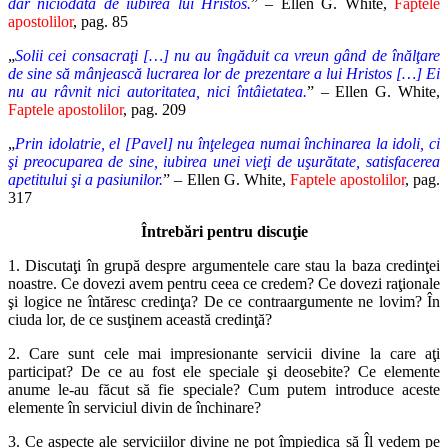
dar niciodată de iubirea lui Hristos.
” – Ellen G. White,
Faptele
apostolilor
, pag. 85
„
Solii cei consacraţi […] nu au îngăduit ca vreun gând de înălţare
de sine să mânjească lucrarea lor de prezentare a lui Hristos […] Ei
nu au râvnit nici autoritatea, nici întâietatea.
” – Ellen G. White,
Faptele apostolilor
, pag. 209
„
Prin idolatrie, el [Pavel] nu înţelegea numai închinarea la idoli, ci
şi preocuparea de sine, iubirea unei vieţi de uşurătate, satisfacerea
apetitului şi a pasiunilor.
” – Ellen G. White,
Faptele apostolilor
, pag.
317
Întrebări pentru discuţie
1. Discutaţi în grupă despre argumentele care stau la baza credinţei
noastre. Ce dovezi avem pentru ceea ce credem? Ce dovezi raţionale
şi logice ne întăresc credinţa? De ce contraargumente ne lovim? În
ciuda lor, de ce susţinem această credinţă?
2. Care sunt cele mai impresionante servicii divine la care aţi
participat? De ce au fost ele speciale şi deosebite? Ce elemente
anume le-au făcut să fie speciale? Cum putem introduce aceste
elemente în serviciul divin de închinare?
3. Ce aspecte ale serviciilor divine ne pot împiedica să Îl vedem pe