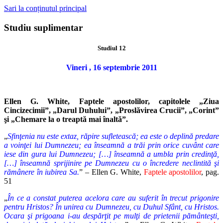
Sari la conținutul principal
Studiu suplimentar
Studiul 12
Vineri , 16 septembrie 2011
Ellen G. White, Faptele apostolilor, capitolele „Ziua
Cincizecimii”, „Darul Duhului”, „Proslăvirea Crucii”, „Corint”
şi „Chemare la o treaptă mai înaltă”.
„
Sfinţenia nu este extaz, răpire sufletească; ea este o deplină predare
a voinţei lui Dumnezeu; ea înseamnă a trăi prin orice cuvânt care
iese din gura lui Dumnezeu; […] înseamnă a umbla prin credinţă,
[…] înseamnă sprijinire pe Dumnezeu cu o încredere neclintită şi
rămânere în iubirea Sa.
” – Ellen G. White,
Faptele apostolilor
, pag.
51
„
În ce a constat puterea acelora care au suferit în trecut prigonire
pentru Hristos? În unirea cu Dumnezeu, cu Duhul Sfânt, cu Hristos.
Ocara şi prigoana i-au despărţit pe mulţi de prietenii pământeşti,