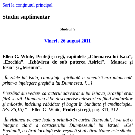
Sari la conținutul principal
Studiu suplimentar
Studiul 9
Vineri , 26 august 2011
Ellen G. White, Profeţi şi regi, capitolele „Chemarea lui Isaia”,
„Ezechia”, „Izbăvirea de sub puterea Asiriei”, „Manase şi
Iosia” şi „Ieremia”.
„
În zilele lui Isaia, cunoştinţa spirituală a omenirii era întunecată
printr-o înţelegere greşită a lui Dumnezeu. […]
Pierzând din vedere caracterul adevărat al lui Iehova, israeliţii erau
fără scuză. Dumnezeu li Se descoperise adeseori ca fiind «îndurător
şi milostiv, îndelung răbdător şi bogat în bunătate şi credincioşie»
(Ps. 86,15)
.” – Ellen G. White,
Profeţi şi regi
, pag. 311, 312
„
În viziunea pe care Isaia a primit-o în curtea Templului, i s-a dat o
imagine clară a caracterului Dumnezeului lui Israel. «Cel
Preaînalt, a cărui locuinţă este veşnică şi al cărui Nume este sfânt»,