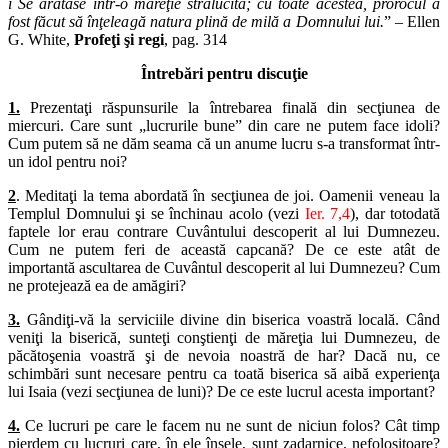
i Se arătase într-o măreţie strălucită; cu toate acestea, prorocul a
fost făcut să înţeleagă natura plină de milă a Domnului lui.
” – Ellen
G. White,
Profeţi şi regi
, pag. 314
Întrebări pentru discuţie
1.
Prezentaţi răspunsurile la întrebarea finală din secţiunea de
miercuri. Care sunt „lucrurile bune” din care ne putem face idoli?
Cum putem să ne dăm seama că un anume lucru s-a transformat într-
un idol pentru noi?
2
. Meditaţi la tema abordată în secţiunea de joi. Oamenii veneau la
Templul Domnului şi se închinau acolo (vezi
Ier. 7,4
), dar totodată
faptele lor erau contrare Cuvântului descoperit al lui Dumnezeu.
Cum ne putem feri de această capcană? De ce este atât de
importantă ascultarea de Cuvântul descoperit al lui Dumnezeu? Cum
ne protejează ea de amăgiri?
3.
Gândiţi-vă la serviciile divine din biserica voastră locală. Când
veniţi la biserică, sunteţi conştienţi de măreţia lui Dumnezeu, de
păcătoşenia voastră şi de nevoia noastră de har? Dacă nu, ce
schimbări sunt necesare pentru ca toată biserica să aibă experienţa
lui Isaia (vezi secţiunea de luni)? De ce este lucrul acesta important?
4.
Ce lucruri pe care le facem nu ne sunt de niciun folos? Cât timp
pierdem cu lucruri care, în ele însele, sunt zadarnice, nefolositoare?