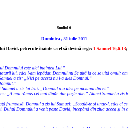
Studiul 6
Duminica , 31 iulie 2011
lui David, petrecute înainte ca el să devină rege:
1 Samuel 16,6-13
sul Domnului este aici înaintea Lui.”
staturii lui, căci l-am lepădat. Domnul nu Se uită la ce se uită omul; om
i Samuel a zis: „Nici pe acesta nu l-a ales Domnul.”
s Domnul.”
 şi Samuel a zis lui Isai: „Domnul n-a ales pe niciunul din ei.”
răspuns: „A mai rămas cel mai tânăr, dar paşte oile.” Atunci Samuel a zis
i faţă frumoasă. Domnul a zis lui Samuel: „Scoală-te şi unge-l, căci el es
 lui. Duhul Domnului a venit peste David, începând din ziua aceea şi în 