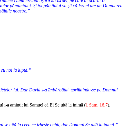
 Numele Dumnezeului oştirii lui Israel, pe care ai ocărât-o.
 fiarelor pământului. Şi tot pământul va şti că Israel are un Dumnezeu.
mâinile noastre.”
 cu noi la luptă.”
 şi fetelor lui. Dar David s-a îmbărbătat, sprijinindu-se pe Domnul
l i-a amintit lui Samuel că El Se uită la inimă (
1 Sam. 16,7
).
ul se uită la ceea ce izbeşte ochii, dar Domnul Se uită la inimă.”