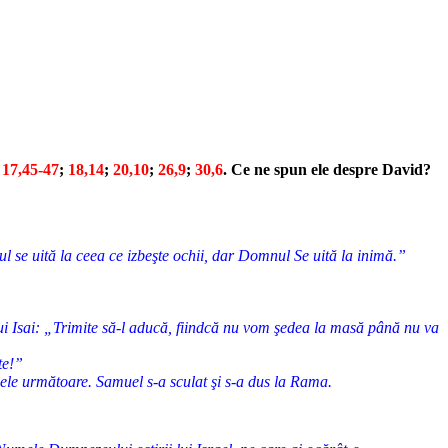
;
17,45-47
;
18,14
;
20,10
;
26,9
;
30,6
. Ce ne spun ele despre David?
ul se uită la ceea ce izbeşte ochii, dar Domnul Se uită la inimă.”
 lui Isai: „Trimite să-l aducă, fiindcă nu vom şedea la masă până nu va
te!”
cele următoare. Samuel s-a sculat şi s-a dus la Rama.