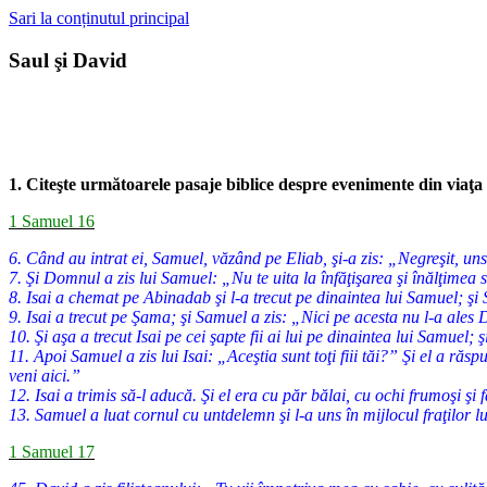
Sari la conținutul principal
Saul şi David
1. Citeşte următoarele pasaje biblice despre evenimente din viaţa 
1 Samuel 16
6. Când au intrat ei, Samuel, văzând pe Eliab, şi-a zis: „Negreşit, un
7. Şi Domnul a zis lui Samuel: „Nu te uita la înfăţişarea şi înălţimea 
8. Isai a chemat pe Abinadab şi l-a trecut pe dinaintea lui Samuel; ş
9. Isai a trecut pe Şama; şi Samuel a zis: „Nici pe acesta nu l-a ale
10. Şi aşa a trecut Isai pe cei şapte fii ai lui pe dinaintea lui Samuel;
11. Apoi Samuel a zis lui Isai: „Aceştia sunt toţi fiii tăi?” Şi el a 
veni aici.”
12. Isai a trimis să-l aducă. Şi el era cu păr bălai, cu ochi frumoşi ş
13. Samuel a luat cornul cu untdelemn şi l-a uns în mijlocul fraţilor
1 Samuel 17