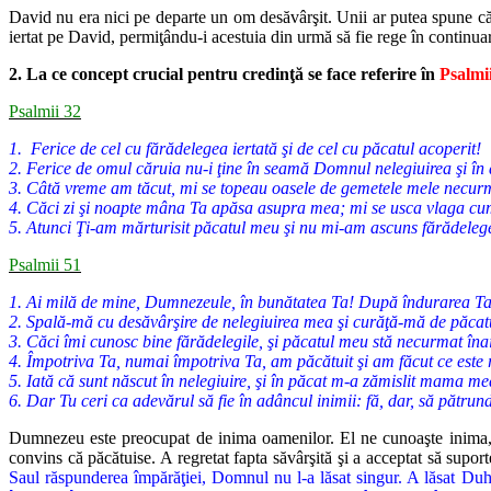
David nu era nici pe departe un om desăvârşit. Unii ar putea spune că a
iertat pe David, permiţându-i acestuia din urmă să fie rege în continua
2. La ce concept crucial pentru credinţă se face referire în
Psalmi
Psalmii 32
1. Ferice de cel cu fărădelegea iertată şi de cel cu păcatul acoperit!
2. Ferice de omul căruia nu-i ţine în seamă Domnul nelegiuirea şi în 
3. Câtă vreme am tăcut, mi se topeau oasele de gemetele mele necur
4. Căci zi şi noapte mâna Ta apăsa asupra mea; mi se usca vlaga cum
5. Atunci Ţi-am mărturisit păcatul meu şi nu mi-am ascuns fărădelege
Psalmii 51
1. Ai milă de mine, Dumnezeule, în bunătatea Ta! După îndurarea Ta 
2. Spală-mă cu desăvârşire de nelegiuirea mea şi curăţă-mă de păca
3. Căci îmi cunosc bine fărădelegile, şi păcatul meu stă necurmat în
4. Împotriva Ta, numai împotriva Ta, am păcătuit şi am făcut ce este ră
5. Iată că sunt născut în nelegiuire, şi în păcat m-a zămislit mama me
6. Dar Tu ceri ca adevărul să fie în adâncul inimii: fă, dar, să pătru
Dumnezeu este preocupat de inima oamenilor. El ne cunoaşte inima, gâ
convins că păcătuise. A regretat fapta săvârşită şi a acceptat să suport
Saul răspunderea împărăţiei, Domnul nu l-a lăsat singur. A lăsat Duhu