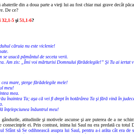
baterile din a doua parte a vieţi lui au fost chiar mai grave decât păcat
re. De ce?
i
32,1-5
şi
51,1-6
?
duhul căruia nu este viclenie!
mate.
 se usucă pământul de seceta verii.
a. Am zis: „Îmi voi mărturisi Domnului fărădelegile!” Şi Tu ai iertat 
cea mare, şterge fărădelegile mele!
tul meu!
aintea mea.
u înaintea Ta; aşa că vei fi drept în hotărârea Ta şi fără vină în judec
a.
ndă înţelepciunea înăuntrul meu!
ndurile, atitudinile şi motivele ascunse şi are puterea de a ne schim
e consecinţele ei. Prin contrast, inima lui Saul nu era predată cu totul 
l Sfânt să Se odihnească asupra lui Saul, pentru a-i arăta cât era de sl