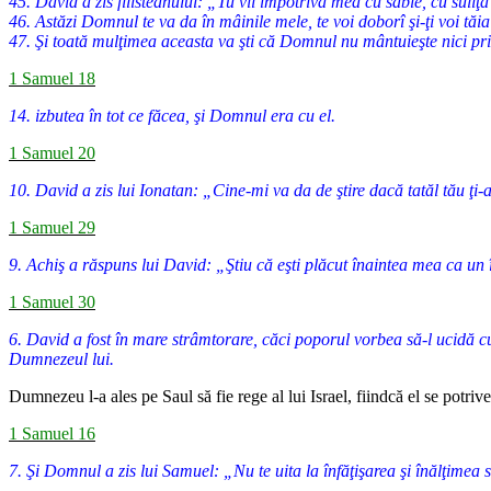
45. David a zis filisteanului: „Tu vii împotriva mea cu sabie, cu suliţ
46. Astăzi Domnul te va da în mâinile mele, te voi doborî şi-ţi voi tăia
47. Şi toată mulţimea aceasta va şti că Domnul nu mântuieşte nici prin
1 Samuel 18
14. izbutea în tot ce făcea, şi Domnul era cu el.
1 Samuel 20
10. David a zis lui Ionatan: „Cine-mi va da de ştire dacă tatăl tău ţ
1 Samuel 29
9. Achiş a răspuns lui David: „Ştiu că eşti plăcut înaintea mea ca un î
1 Samuel 30
6. David a fost în mare strâmtorare, căci poporul vorbea să-l ucidă cu 
Dumnezeul lui.
Dumnezeu l-a ales pe Saul să fie rege al lui Israel, fiindcă el se potri
1 Samuel 16
7. Şi Domnul a zis lui Samuel: „Nu te uita la înfăţişarea şi înălţimea 