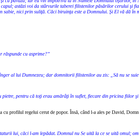
ă şi cu pavăză; iar eu vin împotriva ta în Numele Domnului oştirilor, în
 capul; astăzi voi da stârvurile taberei filistenilor păsărilor cerului şi
 sabie, nici prin suliţă. Căci biruinţa este a Domnului. Şi El vă dă în 
i-ar răspunde cu asprime?”
nger al lui Dumnezeu; dar domnitorii filistenilor au zis: „Să nu se suie
pietre, pentru că toţi erau amărâţi în suflet, fiecare din pricina fiilor
vea cu profilul regelui cerut de popor. Însă, când l-a ales pe David, Domnu
staturii lui, căci l-am lepădat. Domnul nu Se uită la ce se uită omul; om