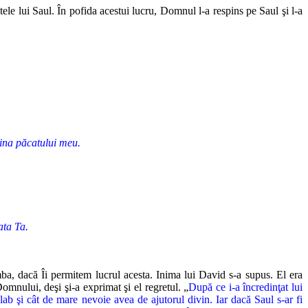
ele lui Saul. În pofida acestui lucru, Domnul l-a respins pe Saul şi l-a
vina păcatului meu.
ata Ta.
ba, dacă Îi permitem lucrul acesta. Inima lui David s-a supus. El era
Domnului, deşi şi-a exprimat şi el regretul. „
După ce i-a încredinţat lui
ab şi cât de mare nevoie avea de ajutorul divin. Iar dacă Saul s-ar fi