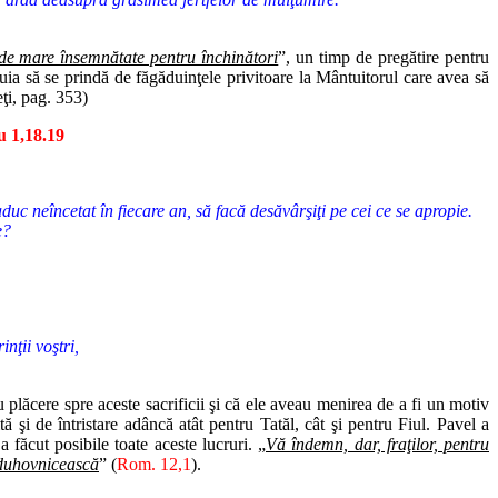
de mare însemnătate pentru închinători
”, un timp de pregătire pentru
buia să se prindă de făgăduinţele privitoare la Mântuitorul care avea să
ţi, pag. 353)
u 1,18.19
duc neîncetat în fiecare an, să facă desăvârşiţi pe cei ce se apropie.
e?
inţii voştri,
u plăcere spre aceste sacrificii şi că ele aveau menirea de a fi un motiv
ă şi de întristare adâncă atât pentru Tatăl, cât şi pentru Fiul. Pavel a
a făcut posibile toate aceste lucruri. „
Vă îndemn, dar, fraţilor, pentru
ă duhovnicească
” (
Rom. 12,1
).