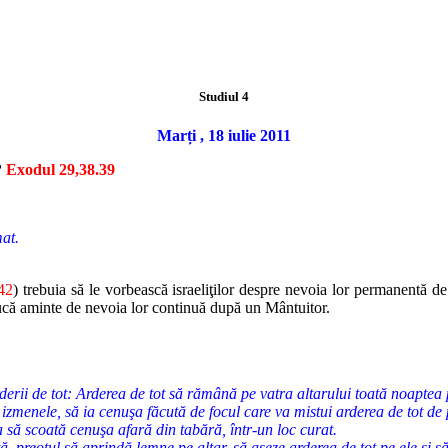
Studiul 4
Marți , 18 iulie 2011
?
Exodul 29,38.39
mat.
42
) trebuia să le vorbească israeliţilor despre nevoia lor permanentă 
ducă aminte de nevoia lor continuă după un Mântuitor.
derii de tot: Arderea de tot să rămână pe vatra altarului toată noaptea p
izmenele, să ia cenuşa făcută de focul care va mistui arderea de tot de p
a să scoată cenuşa afară din tabără, într-un loc curat.
ţă, preotul să aprindă lemne pe altar, să aşeze arderea de tot pe ele şi