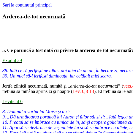
Sari la conținutul principal
Arderea-de-tot necurmată
5. Ce poruncă a fost dată cu privire la arderea-de-tot necurmată
Exodul 29
38. Iată ce să jertfeşti pe altar: doi miei de un an, în fiecare zi, necur
39. Un miel să-l jertfeşti dimineaţa, iar celălalt miel seara.
Jertfa zilnică necurmată, numită şi „
arderea-de-tot necurmată
” (
vers.
trebuia să rămână aprins zi şi noapte (
Lev. 6,8-13
). El trebuia să le a
Leviticul 6
8. Domnul a vorbit lui Moise şi a zis:
9. „Dă următoarea poruncă lui Aaron şi fiilor săi şi zi: „Iată legea ar
10. Preotul să se îmbrace cu tunica de in, să-şi acopere goliciunea cu 
11. Apoi să se dezbrace de veşmintele lui şi să se îmbrace cu altele, c
12. Focul să ardă pe altar şi să nu se stingă deloc: în fiecare diminea