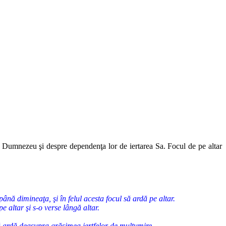
de Dumnezeu şi despre dependenţa lor de iertarea Sa. Focul de pe altar
ână dimineaţa, şi în felul acesta focul să ardă pe altar.
e altar şi s-o verse lângă altar.
 să ardă deasupra grăsimea jertfelor de mulţumire.