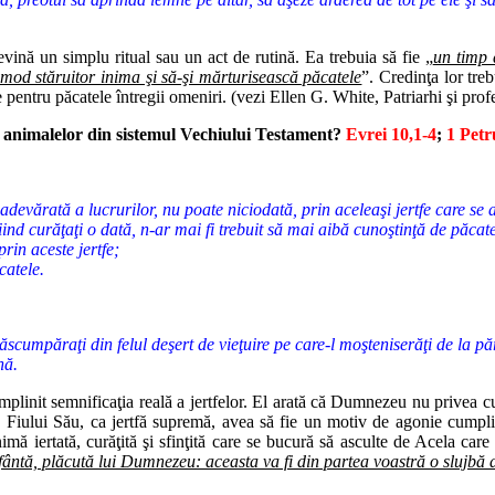
vină un simplu ritual sau un act de rutină. Ea trebuia să fie „
un timp 
n mod stăruitor inima şi să-şi mărturisească păcatele
”. Credinţa lor tre
pentru păcatele întregii omeniri. (vezi Ellen G. White, Patriarhi şi profe
a animalelor din sistemul Vechiului Testament?
Evrei 10,1-4
;
1 Petr
devărată a lucrurilor, nu poate niciodată, prin aceleaşi jertfe care se a
 fiind curăţaţi o dată, n-ar mai fi trebuit să mai aibă cunoştinţă de păcat
rin aceste jertfe;
catele.
 răscumpăraţi din felul deşert de vieţuire pe care-l moşteniserăţi de la păr
nă.
împlinit semnificaţia reală a jertfelor. El arată că Dumnezeu nu privea c
ea Fiului Său, ca jertfă supremă, avea să fie un motiv de agonie cumplit
mă iertată, curăţită şi sfinţită care se bucură să asculte de Acela care 
 sfântă, plăcută lui Dumnezeu: aceasta va fi din partea voastră o slujb