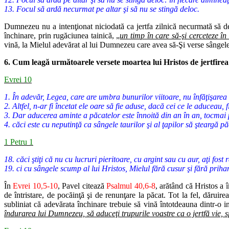
13. Focul să ardă necurmat pe altar şi să nu se stingă deloc.
Dumnezeu nu a intenţionat niciodată ca jertfa zilnică necurmată să de
închinare, prin rugăciunea tainică, „
un timp în care să-şi cerceteze î
vină, la Mielul adevărat al lui Dumnezeu care avea să-Şi verse sângele 
6. Cum leagă următoarele versete moartea lui Hristos de jertfire
Evrei 10
1. În adevăr, Legea, care are umbra bunurilor viitoare, nu înfăţişarea a
2. Altfel, n-ar fi încetat ele oare să fie aduse, dacă cei ce le aduceau,
3. Dar aducerea aminte a păcatelor este înnoită din an în an, tocmai p
4. căci este cu neputinţă ca sângele taurilor şi al ţapilor să şteargă pă
1 Petru 1
18. căci ştiţi că nu cu lucruri pieritoare, cu argint sau cu aur, aţi fost
19. ci cu sângele scump al lui Hristos, Mielul fără cusur şi fără priha
În
Evrei 10,5-10
, Pavel citează
Psalmul 40,6-8
, arătând că Hristos a 
de întristare, de pocăinţă şi de renunţare la păcat. Tot la fel, dăruir
subliniat că adevărata închinare trebuie să vină întotdeauna dintr-o ini
îndurarea lui Dumnezeu, să aduceţi trupurile voastre ca o jertfă vie,