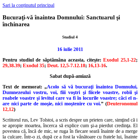
Sari la conținutul principal
Bucuraţi-vă înaintea Domnului: Sanctuarul şi
închinarea
Studiul 4
16 iulie 2011
Pentru studiul de săptămâna aceasta, citeşte:
Exodul 25,1-22
;
29,38.39
;
Exodul 35
;
Deut. 12,5-7.12.18
;
16,13-16
.
Sabat după-amiază
Text de memorat: „
Acolo să vă bucuraţi înaintea Domnului,
Dumnezeului vostru, voi, fiii voştri şi fiicele voastre, robii şi
roabele voastre şi levitul care va fi în locurile voastre; căci el n-
are nici parte de moşie, nici moştenire cu voi.
” (
Deuteronomul
12,12
)
Scriitorul rus, Lev Tolstoi, a scris despre un prieten care, simţind că i
se apropie moartea, încerca să explice cum şi-a pierdut credinţa. El
povestea că, încă de mic, se ruga în fiecare seară înainte de a merge
la culcare. Într-o zi, după ce a fost la vânătoare cu fratele lui, înainte