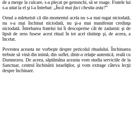
de a merge la culcare, s-a plecat pe genunchi, să se roage. Fratele lui
s-a uitat la el şi l-a întrebat: „
Încă mai faci chestia asta?
”
Omul a mărturisit că din momentul acela nu s-a mai rugat niciodată,
nu s-a mai închinat niciodată, nu şi-a mai manifestat credinţa
niciodată. Întrebarea fratelui lui îi descoperise cât de zadarnic şi de
lipsit de sens fusese acest ritual în tot acel răstimp şi, de aceea, a
încetat.
Povestea aceasta ne vorbeşte despre pericolul ritualului. Închinarea
trebuie să vină din inimă, din suflet, dintr-o relaţie autentică, reală cu
Dumnezeu. De aceea, săptămâna aceasta vom studia serviciile de la
Sanctuar, centrul închinării israeliţilor, şi vom extrage câteva lecţii
despre închinare.