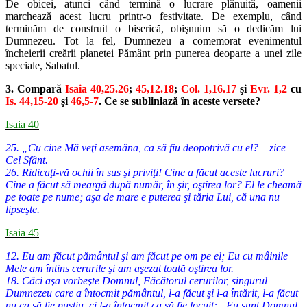
De obicei, atunci când termină o lucrare plănuită, oamenii
marchează acest lucru printr-o festivitate. De exemplu, când
terminăm de construit o biserică, obişnuim să o dedicăm lui
Dumnezeu. Tot la fel, Dumnezeu a comemorat evenimentul
încheierii creării planetei Pământ prin punerea deoparte a unei zile
speciale, Sabatul.
3. Compară
Isaia 40,25.26
;
45,12.18
;
Col. 1,16.17
şi
Evr. 1,2
cu
Is. 44,15-20
şi
46,5-7
. Ce se subliniază în aceste versete?
Isaia 40
25. „Cu cine Mă veţi asemăna, ca să fiu deopotrivă cu el? – zice
Cel Sfânt.
26. Ridicaţi-vă ochii în sus şi priviţi! Cine a făcut aceste lucruri?
Cine a făcut să meargă după număr, în şir, oştirea lor? El le cheamă
pe toate pe nume; aşa de mare e puterea şi tăria Lui, că una nu
lipseşte.
Isaia 45
12. Eu am făcut pământul şi am făcut pe om pe el; Eu cu mâinile
Mele am întins cerurile şi am aşezat toată oştirea lor.
18. Căci aşa vorbeşte Domnul, Făcătorul cerurilor, singurul
Dumnezeu care a întocmit pământul, l-a făcut şi l-a întărit, l-a făcut
nu ca să fie pustiu, ci l-a întocmit ca să fie locuit: „Eu sunt Domnul,