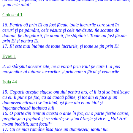
şi nu este altul!
Coloseni 1
16. Pentru că prin El au fost făcute toate lucrurile care sunt în
ceruri şi pe pământ, cele văzute şi cele nevăzute: fie scaune de
domnii, fie dregătorii, fie domnii, fie stăpâniri. Toate au fost făcute
prin El şi pentru El.
17. El este mai înainte de toate lucrurile, şi toate se ţin prin El.
Evrei 1
2. la sfârşitul acestor zile, ne-a vorbit prin Fiul pe care L-a pus
moştenitor al tuturor lucrurilor şi prin care a făcut şi veacurile.
Isaia 44
15. Copacii aceştia slujesc omului pentru ars, el îi ia şi se încălzeşte
cu ei. Îi pune pe foc, ca să coacă pâine, şi tot din ei face şi un
dumnezeu căruia i se închină, îşi face din ei un idol şi
îngenunchează înaintea lui!
16. O parte din lemnul acesta o arde în foc, cu o parte fierbe carne,
pregăteşte o friptură şi se satură; se şi încălzeşte şi zice: „Ha! Ha!
m-am încălzit, simt focul!”
17. Cu ce mai rămâne însă face un dumnezeu, idolul lui.