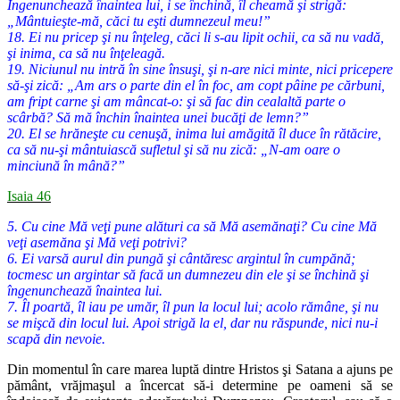
Îngenunchează înaintea lui, i se închină, îl cheamă şi strigă:
„Mântuieşte-mă, căci tu eşti dumnezeul meu!”
18. Ei nu pricep şi nu înţeleg, căci li s-au lipit ochii, ca să nu vadă,
şi inima, ca să nu înţeleagă.
19. Niciunul nu intră în sine însuşi, şi n-are nici minte, nici pricepere
să-şi zică: „Am ars o parte din el în foc, am copt pâine pe cărbuni,
am fript carne şi am mâncat-o: şi să fac din cealaltă parte o
scârbă? Să mă închin înaintea unei bucăţi de lemn?”
20. El se hrăneşte cu cenuşă, inima lui amăgită îl duce în rătăcire,
ca să nu-şi mântuiască sufletul şi să nu zică: „N-am oare o
minciună în mână?”
Isaia 46
5. Cu cine Mă veţi pune alături ca să Mă asemănaţi? Cu cine Mă
veţi asemăna şi Mă veţi potrivi?
6. Ei varsă aurul din pungă şi cântăresc argintul în cumpănă;
tocmesc un argintar să facă un dumnezeu din ele şi se închină şi
îngenunchează înaintea lui.
7. Îl poartă, îl iau pe umăr, îl pun la locul lui; acolo rămâne, şi nu
se mişcă din locul lui. Apoi strigă la el, dar nu răspunde, nici nu-i
scapă din nevoie.
Din momentul în care marea luptă dintre Hristos şi Satana a ajuns pe
pământ, vrăjmaşul a încercat să-i determine pe oameni să se