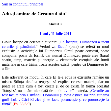
Sari la conținutul principal
Adu-ţi aminte de Creatorul tău!
Studiul 3
Luni , 11 iulie 2011
Biblia începe cu celebrele cuvinte: „
La început, Dumnezeu a făcut
cerurile şi pământul
.” Verbul „
a făcut
” (bara) se referă în mod
exclusiv la activităţile lui Dumnezeu. Omul poate construi, poate
compune, poate da formă, dar numai Dumnezeu poate crea (bara)
spaţiu, timp, materie şi energie – elementele esenţiale ale lumii
materiale în care trăim. Toate acestea există, pentru că Dumnezeu le-
a făcut.
Este adevărat că modul în care El le-a adus la existenţă rămâne un
mister. Ştiinţa de-abia reuşeşte să explice ce este materia, dar nu
poate să arate cum a fost creată şi de ce există în forma aceasta!
Totuşi să nu uităm niciodată de unde „
vine
” materia. „
Cerurile au
fost făcute prin Cuvântul Domnului şi toată oştirea lor prin suflarea
gurii Lui… Căci El zice şi se face; porunceşte şi ce porunceşte ia
fiinţă
” (
Ps. 33,6.9
).