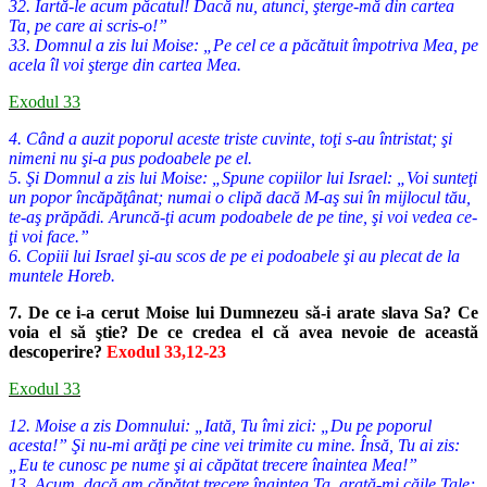
32. Iartă-le acum păcatul! Dacă nu, atunci, şterge-mă din cartea
Ta, pe care ai scris-o!”
33. Domnul a zis lui Moise: „Pe cel ce a păcătuit împotriva Mea, pe
acela îl voi şterge din cartea Mea.
Exodul 33
4. Când a auzit poporul aceste triste cuvinte, toţi s-au întristat; şi
nimeni nu şi-a pus podoabele pe el.
5. Şi Domnul a zis lui Moise: „Spune copiilor lui Israel: „Voi sunteţi
un popor încăpăţânat; numai o clipă dacă M-aş sui în mijlocul tău,
te-aş prăpădi. Aruncă-ţi acum podoabele de pe tine, şi voi vedea ce-
ţi voi face.”
6. Copiii lui Israel şi-au scos de pe ei podoabele şi au plecat de la
muntele Horeb.
7. De ce i-a cerut Moise lui Dumnezeu să-i arate slava Sa? Ce
voia el să ştie? De ce credea el că avea nevoie de această
descoperire?
Exodul 33,12-23
Exodul 33
12. Moise a zis Domnului: „Iată, Tu îmi zici: „Du pe poporul
acesta!” Şi nu-mi arăţi pe cine vei trimite cu mine. Însă, Tu ai zis:
„Eu te cunosc pe nume şi ai căpătat trecere înaintea Mea!”
13. Acum, dacă am căpătat trecere înaintea Ta, arată-mi căile Tale;