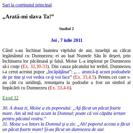
Sari la conținutul principal
„Arată-mi slava Ta!”
Studiul 2
Joi , 7 iulie 2011
Când s-au închinat înaintea viţelului de aur, israeliţii au călcat
legământul cu Dumnezeu; ei au luat Numele Său în deşert, prin
închinarea lor păcătoasă şi falsă. Moise L-a implorat pe Dumnezeu
să-i cruţe (
Ex. 32,30-33
). Din cauza păcatului lor teribil, Dumnezeu
i-a cerut acestui popor „
încăpăţânat
”: „…
aruncă-ţi acum podoabele
de pe tine şi voi vedea ce-ţi voi face
” (
Ex. 33,4.5
). Pentru cei care s-
au căit cu umilinţă, renunţarea la podoabe a fost un simbol al
împăcării cu Dumnezeu (
Ex. 33,4-6
).
Exod 32
30. A doua zi, Moise a zis poporului: „Aţi făcut un păcat foarte
mare. Am să mă sui acum la Domnul: poate că voi căpăta iertare
pentru păcatul vostru.”
31. Moise s-a întors la Domnul şi a zis: „Ah! poporul acesta a făcut
un păcat foarte mare! Şi-au făcut un dumnezeu de aur.