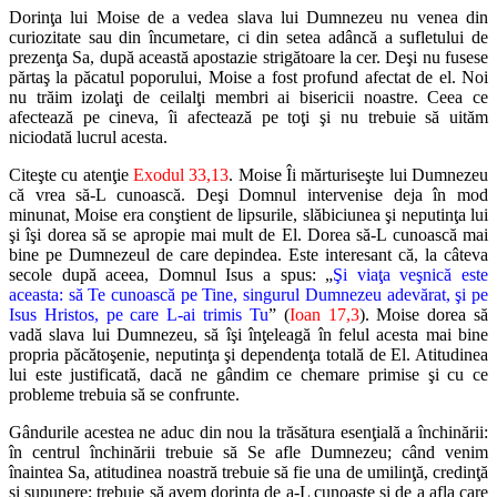
Dorinţa lui Moise de a vedea slava lui Dumnezeu nu venea din
curiozitate sau din încumetare, ci din setea adâncă a sufletului de
prezenţa Sa, după această apostazie strigătoare la cer. Deşi nu fusese
părtaş la păcatul poporului, Moise a fost profund afectat de el. Noi
nu trăim izolaţi de ceilalţi membri ai bisericii noastre. Ceea ce
afectează pe cineva, îi afectează pe toţi şi nu trebuie să uităm
niciodată lucrul acesta.
Citeşte cu atenţie
Exodul 33,13
. Moise Îi mărturiseşte lui Dumnezeu
că vrea să-L cunoască. Deşi Domnul intervenise deja în mod
minunat, Moise era conştient de lipsurile, slăbiciunea şi neputinţa lui
şi îşi dorea să se apropie mai mult de El. Dorea să-L cunoască mai
bine pe Dumnezeul de care depindea. Este interesant că, la câteva
secole după aceea, Domnul Isus a spus: „
Şi viaţa veşnică este
aceasta: să Te cunoască pe Tine, singurul Dumnezeu adevărat, şi pe
Isus Hristos, pe care L-ai trimis Tu
” (
Ioan 17,3
). Moise dorea să
vadă slava lui Dumnezeu, să îşi înţeleagă în felul acesta mai bine
propria păcătoşenie, neputinţa şi dependenţa totală de El. Atitudinea
lui este justificată, dacă ne gândim ce chemare primise şi cu ce
probleme trebuia să se confrunte.
Gândurile acestea ne aduc din nou la trăsătura esenţială a închinării:
în centrul închinării trebuie să Se afle Dumnezeu; când venim
înaintea Sa, atitudinea noastră trebuie să fie una de umilinţă, credinţă
şi supunere; trebuie să avem dorinţa de a-L cunoaşte şi de a afla care