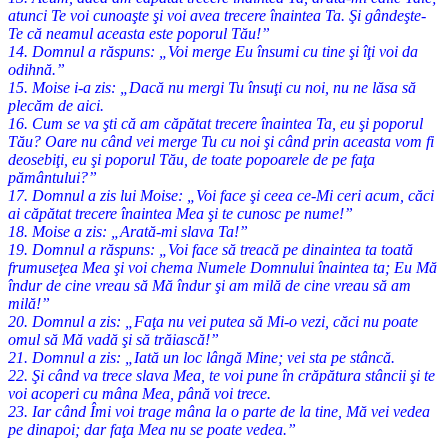
atunci Te voi cunoaşte şi voi avea trecere înaintea Ta. Şi gândeşte-
Te că neamul aceasta este poporul Tău!”
14. Domnul a răspuns: „Voi merge Eu însumi cu tine şi îţi voi da
odihnă.”
15. Moise i-a zis: „Dacă nu mergi Tu însuţi cu noi, nu ne lăsa să
plecăm de aici.
16. Cum se va şti că am căpătat trecere înaintea Ta, eu şi poporul
Tău? Oare nu când vei merge Tu cu noi şi când prin aceasta vom fi
deosebiţi, eu şi poporul Tău, de toate popoarele de pe faţa
pământului?”
17. Domnul a zis lui Moise: „Voi face şi ceea ce-Mi ceri acum, căci
ai căpătat trecere înaintea Mea şi te cunosc pe nume!”
18. Moise a zis: „Arată-mi slava Ta!”
19. Domnul a răspuns: „Voi face să treacă pe dinaintea ta toată
frumuseţea Mea şi voi chema Numele Domnului înaintea ta; Eu Mă
îndur de cine vreau să Mă îndur şi am milă de cine vreau să am
milă!”
20. Domnul a zis: „Faţa nu vei putea să Mi-o vezi, căci nu poate
omul să Mă vadă şi să trăiască!”
21. Domnul a zis: „Iată un loc lângă Mine; vei sta pe stâncă.
22. Şi când va trece slava Mea, te voi pune în crăpătura stâncii şi te
voi acoperi cu mâna Mea, până voi trece.
23. Iar când Îmi voi trage mâna la o parte de la tine, Mă vei vedea
pe dinapoi; dar faţa Mea nu se poate vedea.”