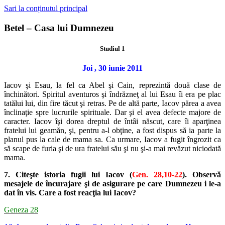
Sari la conținutul principal
Betel – Casa lui Dumnezeu
Studiul 1
Joi , 30 iunie 2011
Iacov şi Esau, la fel ca Abel şi Cain, reprezintă două clase de
închinători. Spiritul aventuros şi îndrăzneţ al lui Esau îi era pe plac
tatălui lui, din fire tăcut şi retras. Pe de altă parte, Iacov părea a avea
înclinaţie spre lucrurile spirituale. Dar şi el avea defecte majore de
caracter. Iacov îşi dorea dreptul de întâi născut, care îi aparţinea
fratelui lui geamăn, şi, pentru a-l obţine, a fost dispus să ia parte la
planul pus la cale de mama sa. Ca urmare, Iacov a fugit îngrozit ca
să scape de furia şi de ura fratelui său şi nu şi-a mai revăzut niciodată
mama.
7. Citeşte istoria fugii lui Iacov (
Gen. 28,10-22
). Observă
mesajele de încurajare şi de asigurare pe care Dumnezeu i le-a
dat în vis. Care a fost reacţia lui Iacov?
Geneza 28