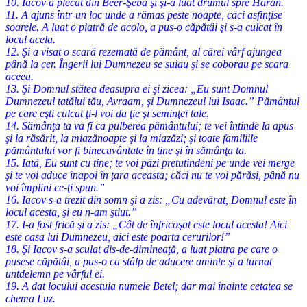
10. Iacov a plecat din Beer-Şeba şi şi-a luat drumul spre Haran.
11. A ajuns într-un loc unde a rămas peste noapte, căci asfinţise
soarele. A luat o piatră de acolo, a pus-o căpătâi şi s-a culcat în
locul acela.
12. Şi a visat o scară rezemată de pământ, al cărei vârf ajungea
până la cer. Îngerii lui Dumnezeu se suiau şi se coborau pe scara
aceea.
13. Şi Domnul stătea deasupra ei şi zicea: „Eu sunt Domnul
Dumnezeul tatălui tău, Avraam, şi Dumnezeul lui Isaac.” Pământul
pe care eşti culcat ţi-l voi da ţie şi seminţei tale.
14. Sămânţa ta va fi ca pulberea pământului; te vei întinde la apus
şi la răsărit, la miazănoapte şi la miazăzi; şi toate familiile
pământului vor fi binecuvântate în tine şi în sămânţa ta.
15. Iată, Eu sunt cu tine; te voi păzi pretutindeni pe unde vei merge
şi te voi aduce înapoi în ţara aceasta; căci nu te voi părăsi, până nu
voi împlini ce-ţi spun.”
16. Iacov s-a trezit din somn şi a zis: „Cu adevărat, Domnul este în
locul acesta, şi eu n-am ştiut.”
17. I-a fost frică şi a zis: „Cât de înfricoşat este locul acesta! Aici
este casa lui Dumnezeu, aici este poarta cerurilor!”
18. Şi Iacov s-a sculat dis-de-dimineaţă, a luat piatra pe care o
pusese căpătâi, a pus-o ca stâlp de aducere aminte şi a turnat
untdelemn pe vârful ei.
19. A dat locului acestuia numele Betel; dar mai înainte cetatea se
chema Luz.