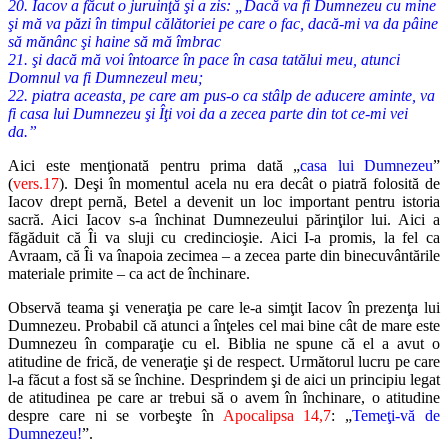
20. Iacov a făcut o juruinţă şi a zis: „Dacă va fi Dumnezeu cu mine
şi mă va păzi în timpul călătoriei pe care o fac, dacă-mi va da pâine
să mănânc şi haine să mă îmbrac
21. şi dacă mă voi întoarce în pace în casa tatălui meu, atunci
Domnul va fi Dumnezeul meu;
22. piatra aceasta, pe care am pus-o ca stâlp de aducere aminte, va
fi casa lui Dumnezeu şi Îţi voi da a zecea parte din tot ce-mi vei
da.”
Aici este menţionată pentru prima dată „
casa lui Dumnezeu
”
(
vers.17
). Deşi în momentul acela nu era decât o piatră folosită de
Iacov drept pernă, Betel a devenit un loc important pentru istoria
sacră. Aici Iacov s-a închinat Dumnezeului părinţilor lui. Aici a
făgăduit că Îi va sluji cu credincioşie. Aici I-a promis, la fel ca
Avraam, că Îi va înapoia zecimea – a zecea parte din binecuvântările
materiale primite – ca act de închinare.
Observă teama şi veneraţia pe care le-a simţit Iacov în prezenţa lui
Dumnezeu. Probabil că atunci a înţeles cel mai bine cât de mare este
Dumnezeu în comparaţie cu el. Biblia ne spune că el a avut o
atitudine de frică, de veneraţie şi de respect. Următorul lucru pe care
l-a făcut a fost să se închine. Desprindem şi de aici un principiu legat
de atitudinea pe care ar trebui să o avem în închinare, o atitudine
despre care ni se vorbeşte în
Apocalipsa 14,7
: „
Temeţi-vă de
Dumnezeu!
”.