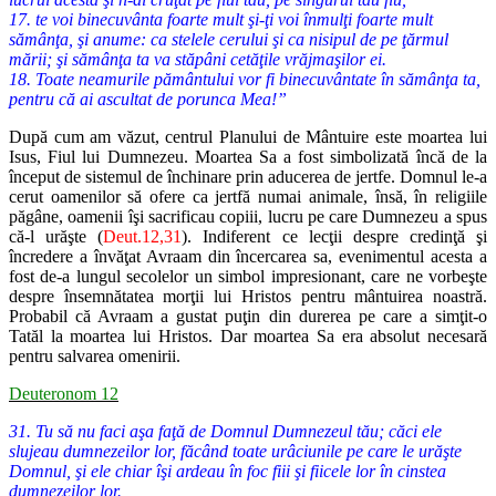
17. te voi binecuvânta foarte mult şi-ţi voi înmulţi foarte mult
sămânţa, şi anume: ca stelele cerului şi ca nisipul de pe ţărmul
mării; şi sămânţa ta va stăpâni cetăţile vrăjmaşilor ei.
18. Toate neamurile pământului vor fi binecuvântate în sămânţa ta,
pentru că ai ascultat de porunca Mea!”
După cum am văzut, centrul Planului de Mântuire este moartea lui
Isus, Fiul lui Dumnezeu. Moartea Sa a fost simbolizată încă de la
început de sistemul de închinare prin aducerea de jertfe. Domnul le-a
cerut oamenilor să ofere ca jertfă numai animale, însă, în religiile
păgâne, oamenii îşi sacrificau copiii, lucru pe care Dumnezeu a spus
că-l urăşte (
Deut.12,31
). Indiferent ce lecţii despre credinţă şi
încredere a învăţat Avraam din încercarea sa, evenimentul acesta a
fost de-a lungul secolelor un simbol impresionant, care ne vorbeşte
despre însemnătatea morţii lui Hristos pentru mântuirea noastră.
Probabil că Avraam a gustat puţin din durerea pe care a simţit-o
Tatăl la moartea lui Hristos. Dar moartea Sa era absolut necesară
pentru salvarea omenirii.
Deuteronom 12
31. Tu să nu faci aşa faţă de Domnul Dumnezeul tău; căci ele
slujeau dumnezeilor lor, făcând toate urâciunile pe care le urăşte
Domnul, şi ele chiar îşi ardeau în foc fiii şi fiicele lor în cinstea
dumnezeilor lor.