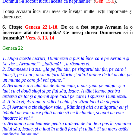
Domnul i-a socotit lucrul acesta ca neprihănire
” (
Gen. 15,6
).
Totuşi Avraam încă mai avea de învăţat multe lecţii importante şi
dureroase.
6. Citeşte
Geneza 22,1-18
. De ce a fost supus Avraam la o
încercare atât de cumplită? Ce mesaj dorea Dumnezeu să îi
transmită?
Vers. 8, 13, 14
Geneza 22
1. După aceste lucruri, Dumnezeu a pus la încercare pe Avraam şi
i-a zis: „Avraame!” „Iată-mă!”, a răspuns el.
2. Dumnezeu i-a zis: „Ia pe fiul tău, pe singurul tău fiu, pe care-l
iubeşti, pe Isaac; du-te în ţara Moria şi adu-l ardere de tot acolo, pe
un munte pe care ţi-l voi spune.”
3. Avraam s-a sculat dis-de-dimineaţă, a pus şaua pe măgar şi a
luat cu el două slugi şi pe fiul său, Isaac. A tăiat lemne pentru
arderea de tot şi a pornit spre locul pe care i-l spusese Dumnezeu.
4. A treia zi, Avraam a ridicat ochii şi a văzut locul de departe.
5. Şi Avraam a zis slugilor sale: „Rămâneţi aici cu măgarul; eu şi
băiatul ne vom duce până acolo să ne închinăm, şi apoi ne vom
întoarce la voi.”
6. Avraam a luat lemnele pentru arderea de tot, le-a pus în spinarea
fiului său, Isaac, şi a luat în mână focul şi cuţitul. Şi au mers astfel
amândoi împreună.