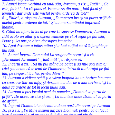
7. Atunci Isaac, vorbind cu tatăl său, Avraam, a zis: „Tată!” „Ce
este, fiule?”, i-a răspuns el. Isaac a zis din nou: „Iată focul şi
lemnele; dar unde este mielul pentru arderea de tot?”
8. „Fiule”, a răspuns Avraam, „Dumnezeu însuşi va purta grijă de
mielul pentru arderea de tot.” Şi au mers amândoi împreună
înainte.
9. Când au ajuns la locul pe care i-l spusese Dumnezeu, Avraam a
zidit acolo un altar şi a aşezat lemnele pe el. A legat pe fiul său,
Isaac şi l-a pus pe altar, deasupra lemnelor.
10. Apoi Avraam a întins mâna şi a luat cuţitul ca să înjunghie pe
fiul său.
11. Atunci Îngerul Domnului l-a strigat din ceruri şi a zis:
„Avraame! Avraame!” „Iată-mă!”, a răspuns el.
12. Îngerul a zis: „Să nu pui mâna pe băiat şi să nu-i faci nimic;
căci ştiu acum că te temi de Dumnezeu, întrucât n-ai cruţat pe fiul
tău, pe singurul tău fiu, pentru Mine.”
13. Avraam a ridicat ochii şi a văzut înapoia lui un berbec încurcat
cu coarnele într-un tufiş; şi Avraam s-a dus de a luat berbecul şi l-a
adus ca ardere de tot în locul fiului său.
14. Avraam a pus locului aceluia numele: „Domnul va purta de
grijă”. De aceea se zice şi azi: „La muntele unde Domnul va purta
de grijă”.
15. Îngerul Domnului a chemat a doua oară din ceruri pe Avraam
16. şi a zis: „Pe Mine însumi jur, zice Domnul: pentru că ai făcut
lucrul acesta şi n-ai cruţat pe fiul tău, pe singurul tău fiu,