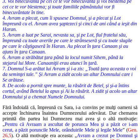
3. Voi binecuvânta pe cei ce te vor binecuvânta şi voi blestema pe
cei ce te vor blestema; şi toate familiile pământului vor fi
binecuvântate în tine.
4. Avram a plecat, cum îi spusese Domnul, şi a plecat şi Lot
împreună cu el. Avram avea şaptezeci şi cinci de ani când a ieşit din
Haran.
5. Avram a luat pe Sarai, nevasta sa, şi pe Lot, fiul fratelui său,
împreună cu toate averile pe care le strânseseră şi cu toate slugile
pe care le câştigaseră în Haran. Au plecat în ţara Canaan şi au
ajuns în ţara Canaan.
6. Avram a străbătut ţara până la locul numit Sihem, până la
stejarul lui More. Canaaniţii erau atunci în ţară.
7. Domnul S-a arătat lui Avram şi i-a zis: „Toată ţara aceasta o voi
da seminţei tale.” Şi Avram a zidit acolo un altar Domnului care i
Se arătase.
8. De acolo a pornit spre munte, la răsărit de Betel, şi şi-a întins
cortul, având Betelul la apus şi Ai la răsărit. A zidit şi acolo un altar
Domnului şi a chemat Numele Domnului.
Fără îndoială că, împreună cu Sara, i-a convins pe mulţi oameni să
accepte închinarea înaintea Dumnezeului adevărat. Dar chemarea
primită din partea lui Dumnezeu mai avea şi o altă motivaţie:
„
Pentru că Avraam a ascultat de porunca Mea şi a păzit ce i-am
cerut, a păzit poruncile Mele, orânduirile Mele şi legile Mele
” (
Gen.
26,5
). O altă motivaţie era aceasta: „
Avram a crezut pe Domnul şi