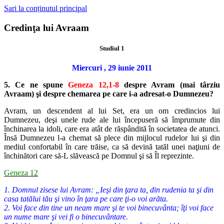
Sari la conținutul principal
Credinţa lui Avraam
Studiul 1
Miercuri , 29 iunie 2011
5. Ce ne spune
Geneza 12,1-8
despre Avram (mai târziu
Avraam) şi despre chemarea pe care i-a adresat-o Dumnezeu?
Avram, un descendent al lui Set, era un om credincios lui
Dumnezeu, deşi unele rude ale lui începuseră să împrumute din
închinarea la idoli, care era atât de răspândită în societatea de atunci.
Însă Dumnezeu l-a chemat să plece din mijlocul rudelor lui şi din
mediul confortabil în care trăise, ca să devină tatăl unei naţiuni de
închinători care să-L slăvească pe Domnul şi să Îl reprezinte.
Geneza 12
1. Domnul zisese lui Avram: „Ieşi din ţara ta, din rudenia ta şi din
casa tatălui tău şi vino în ţara pe care ţi-o voi arăta.
2. Voi face din tine un neam mare şi te voi binecuvânta; îţi voi face
un nume mare şi vei fi o binecuvântare.