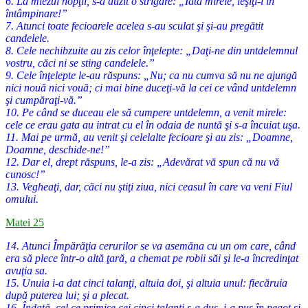
6. La miezul nopţii, s-a auzit o strigare: „Iată mirele, ieşiţi-i în
întâmpinare!”
7. Atunci toate fecioarele acelea s-au sculat şi şi-au pregătit
candelele.
8. Cele nechibzuite au zis celor înţelepte: „Daţi-ne din untdelemnul
vostru, căci ni se sting candelele.”
9. Cele înţelepte le-au răspuns: „Nu; ca nu cumva să nu ne ajungă
nici nouă nici vouă; ci mai bine duceţi-vă la cei ce vând untdelemn
şi cumpăraţi-vă.”
10. Pe când se duceau ele să cumpere untdelemn, a venit mirele:
cele ce erau gata au intrat cu el în odaia de nuntă şi s-a încuiat uşa.
11. Mai pe urmă, au venit şi celelalte fecioare şi au zis: „Doamne,
Doamne, deschide-ne!”
12. Dar el, drept răspuns, le-a zis: „Adevărat vă spun că nu vă
cunosc!”
13. Vegheaţi, dar, căci nu ştiţi ziua, nici ceasul în care va veni Fiul
omului.
Matei 25
14. Atunci Împărăţia cerurilor se va asemăna cu un om care, când
era să plece într-o altă ţară, a chemat pe robii săi şi le-a încredinţat
avuţia sa.
15. Unuia i-a dat cinci talanţi, altuia doi, şi altuia unul: fiecăruia
după puterea lui; şi a plecat.
16. Îndată, cel ce primise cei cinci talanţi s-a dus, i-a pus în negoţ şi