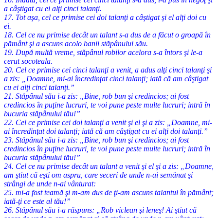
a câştigat cu ei alţi cinci talanţi.
17. Tot aşa, cel ce primise cei doi talanţi a câştigat şi el alţi doi cu
ei.
18. Cel ce nu primise decât un talant s-a dus de a făcut o groapă în
pământ şi a ascuns acolo banii stăpânului său.
19. După multă vreme, stăpânul robilor acelora s-a întors şi le-a
cerut socoteala.
20. Cel ce primise cei cinci talanţi a venit, a adus alţi cinci talanţi şi
a zis: „Doamne, mi-ai încredinţat cinci talanţi; iată că am câştigat
cu ei alţi cinci talanţi.”
21. Stăpânul său i-a zis: „Bine, rob bun şi credincios; ai fost
credincios în puţine lucruri, te voi pune peste multe lucruri; intră în
bucuria stăpânului tău!”
22. Cel ce primise cei doi talanţi a venit şi el şi a zis: „Doamne, mi-
ai încredinţat doi talanţi; iată că am câştigat cu ei alţi doi talanţi.”
23. Stăpânul său i-a zis: „Bine, rob bun şi credincios; ai fost
credincios în puţine lucruri, te voi pune peste multe lucruri; intră în
bucuria stăpânului tău!”
24. Cel ce nu primise decât un talant a venit şi el şi a zis: „Doamne,
am ştiut că eşti om aspru, care seceri de unde n-ai semănat şi
strângi de unde n-ai vânturat:
25. mi-a fost teamă şi m-am dus de ţi-am ascuns talantul în pământ;
iată-ţi ce este al tău!”
26. Stăpânul său i-a răspuns: „Rob viclean şi leneş! Ai ştiut că