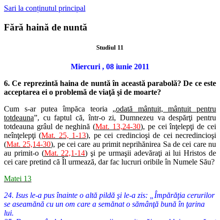
Sari la conținutul principal
Fără haină de nuntă
Studiul 11
Miercuri , 08 iunie 2011
6. Ce reprezintă haina de nuntă în această parabolă? De ce este
acceptarea ei o problemă de viaţă şi de moarte?
Cum s-ar putea împăca teoria „
odată mântuit, mântuit pentru
totdeauna
”, cu faptul că, într-o zi, Dumnezeu va despărţi pentru
totdeauna grâul de neghină (
Mat. 13,24-30
), pe cei înţelepţi de cei
neînţelepţi (
Mat. 25, 1-13
), pe cei credincioşi de cei necredincioşi
(
Mat. 25,14-30
), pe cei care au primit neprihănirea Sa de cei care nu
au primit-o (
Mat. 22,1-14
) şi pe urmaşii adevăraţi ai lui Hristos de
cei care pretind că Îl urmează, dar fac lucruri oribile în Numele Său?
Matei 13
24. Isus le-a pus înainte o altă pildă şi le-a zis: „Împărăţia cerurilor
se aseamănă cu un om care a semănat o sămânţă bună în ţarina
lui.