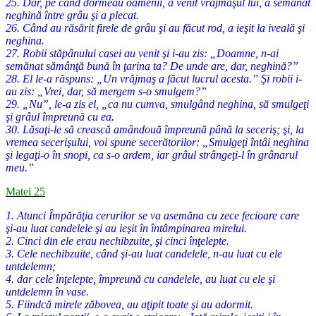
25. Dar, pe când dormeau oamenii, a venit vrăjmaşul lui, a semănat
neghină între grâu şi a plecat.
26. Când au răsărit firele de grâu şi au făcut rod, a ieşit la iveală şi
neghina.
27. Robii stăpânului casei au venit şi i-au zis: „Doamne, n-ai
semănat sămânţă bună în ţarina ta? De unde are, dar, neghină?”
28. El le-a răspuns: „Un vrăjmaş a făcut lucrul acesta.” Şi robii i-
au zis: „Vrei, dar, să mergem s-o smulgem?”
29. „Nu”, le-a zis el, „ca nu cumva, smulgând neghina, să smulgeţi
şi grâul împreună cu ea.
30. Lăsaţi-le să crească amândouă împreună până la seceriş; şi, la
vremea secerişului, voi spune secerătorilor: „Smulgeţi întâi neghina
şi legaţi-o în snopi, ca s-o ardem, iar grâul strângeţi-l în grânarul
meu.”
Matei 25
1. Atunci Împărăţia cerurilor se va asemăna cu zece fecioare care
şi-au luat candelele şi au ieşit în întâmpinarea mirelui.
2. Cinci din ele erau nechibzuite, şi cinci înţelepte.
3. Cele nechibzuite, când şi-au luat candelele, n-au luat cu ele
untdelemn;
4. dar cele înţelepte, împreună cu candelele, au luat cu ele şi
untdelemn în vase.
5. Fiindcă mirele zăbovea, au aţipit toate şi au adormit.