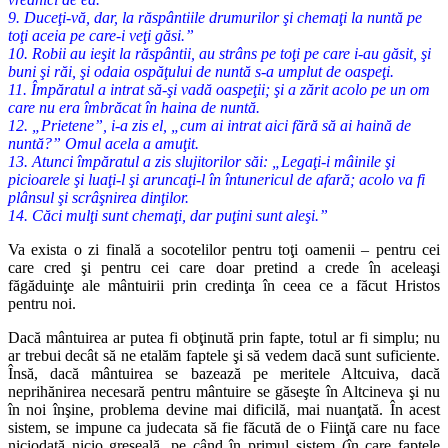
9. Duceţi-vă, dar, la răspântiile drumurilor şi chemaţi la nuntă pe
toţi aceia pe care-i veţi găsi.”
10. Robii au ieşit la răspântii, au strâns pe toţi pe care i-au găsit, şi
buni şi răi, şi odaia ospăţului de nuntă s-a umplut de oaspeţi.
11. Împăratul a intrat să-şi vadă oaspeţii; şi a zărit acolo pe un om
care nu era îmbrăcat în haina de nuntă.
12. „Prietene”, i-a zis el, „cum ai intrat aici fără să ai haină de
nuntă?” Omul acela a amuţit.
13. Atunci împăratul a zis slujitorilor săi: „Legaţi-i mâinile şi
picioarele şi luaţi-l şi aruncaţi-l în întunericul de afară; acolo va fi
plânsul şi scrâşnirea dinţilor.
14. Căci mulţi sunt chemaţi, dar puţini sunt aleşi.”
Va exista o zi finală a socotelilor pentru toţi oamenii – pentru cei
care cred şi pentru cei care doar pretind a crede în aceleaşi
făgăduinţe ale mântuirii prin credinţa în ceea ce a făcut Hristos
pentru noi.
Dacă mântuirea ar putea fi obţinută prin fapte, totul ar fi simplu; nu
ar trebui decât să ne etalăm faptele şi să vedem dacă sunt suficiente.
Însă, dacă mântuirea se bazează pe meritele Altcuiva, dacă
neprihănirea necesară pentru mântuire se găseşte în Altcineva şi nu
în noi înşine, problema devine mai dificilă, mai nuanţată. În acest
sistem, se impune ca judecata să fie făcută de o Fiinţă care nu face
niciodată nicio greşeală, pe când în primul sistem (în care faptele