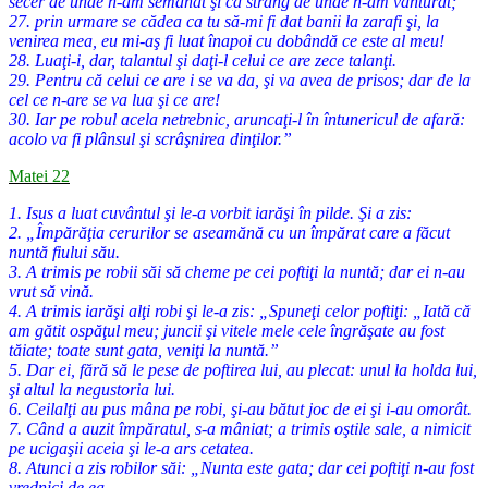
secer de unde n-am semănat şi că strâng de unde n-am vânturat;
27. prin urmare se cădea ca tu să-mi fi dat banii la zarafi şi, la
venirea mea, eu mi-aş fi luat înapoi cu dobândă ce este al meu!
28. Luaţi-i, dar, talantul şi daţi-l celui ce are zece talanţi.
29. Pentru că celui ce are i se va da, şi va avea de prisos; dar de la
cel ce n-are se va lua şi ce are!
30. Iar pe robul acela netrebnic, aruncaţi-l în întunericul de afară:
acolo va fi plânsul şi scrâşnirea dinţilor.”
Matei 22
1. Isus a luat cuvântul şi le-a vorbit iarăşi în pilde. Şi a zis:
2. „Împărăţia cerurilor se aseamănă cu un împărat care a făcut
nuntă fiului său.
3. A trimis pe robii săi să cheme pe cei poftiţi la nuntă; dar ei n-au
vrut să vină.
4. A trimis iarăşi alţi robi şi le-a zis: „Spuneţi celor poftiţi: „Iată că
am gătit ospăţul meu; juncii şi vitele mele cele îngrăşate au fost
tăiate; toate sunt gata, veniţi la nuntă.”
5. Dar ei, fără să le pese de poftirea lui, au plecat: unul la holda lui,
şi altul la negustoria lui.
6. Ceilalţi au pus mâna pe robi, şi-au bătut joc de ei şi i-au omorât.
7. Când a auzit împăratul, s-a mâniat; a trimis oştile sale, a nimicit
pe ucigaşii aceia şi le-a ars cetatea.
8. Atunci a zis robilor săi: „Nunta este gata; dar cei poftiţi n-au fost
vrednici de ea.