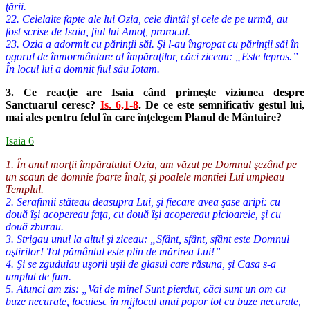
ţării.
22. Celelalte fapte ale lui Ozia, cele dintâi şi cele de pe urmă, au
fost scrise de Isaia, fiul lui Amoţ, prorocul.
23. Ozia a adormit cu părinţii săi. Şi l-au îngropat cu părinţii săi în
ogorul de înmormântare al împăraţilor, căci ziceau: „Este lepros.”
În locul lui a domnit fiul său Iotam.
3. Ce reacţie are Isaia când primeşte viziunea despre
Sanctuarul ceresc?
Is. 6,1-8
. De ce este semnificativ gestul lui,
mai ales pentru felul în care înţelegem Planul de Mântuire?
Isaia 6
1. În anul morţii împăratului Ozia, am văzut pe Domnul şezând pe
un scaun de domnie foarte înalt, şi poalele mantiei Lui umpleau
Templul.
2. Serafimii stăteau deasupra Lui, şi fiecare avea şase aripi: cu
două îşi acopereau faţa, cu două îşi acopereau picioarele, şi cu
două zburau.
3. Strigau unul la altul şi ziceau: „Sfânt, sfânt, sfânt este Domnul
oştirilor! Tot pământul este plin de mărirea Lui!”
4. Şi se zguduiau uşorii uşii de glasul care răsuna, şi Casa s-a
umplut de fum.
5. Atunci am zis: „Vai de mine! Sunt pierdut, căci sunt un om cu
buze necurate, locuiesc în mijlocul unui popor tot cu buze necurate,