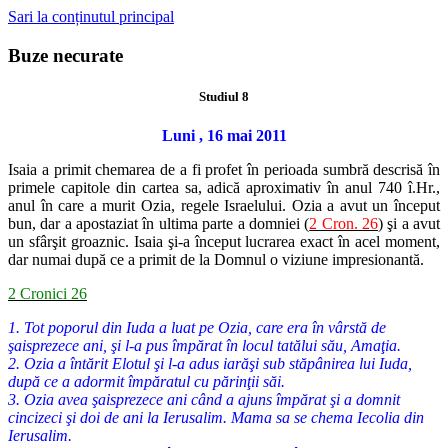
Sari la conținutul principal
Buze necurate
Studiul 8
Luni , 16 mai 2011
Isaia a primit chemarea de a fi profet în perioada sumbră descrisă în
primele capitole din cartea sa, adică aproximativ în anul 740 î.Hr.,
anul în care a murit Ozia, regele Israelului. Ozia a avut un început
bun, dar a apostaziat în ultima parte a domniei (
2 Cron. 26
) şi a avut
un sfârşit groaznic. Isaia şi-a început lucrarea exact în acel moment,
dar numai după ce a primit de la Domnul o viziune impresionantă.
2 Cronici 26
1. Tot poporul din Iuda a luat pe Ozia, care era în vârstă de
şaisprezece ani, şi l-a pus împărat în locul tatălui său, Amaţia.
2. Ozia a întărit Elotul şi l-a adus iarăşi sub stăpânirea lui Iuda,
după ce a adormit împăratul cu părinţii săi.
3. Ozia avea şaisprezece ani când a ajuns împărat şi a domnit
cincizeci şi doi de ani la Ierusalim. Mama sa se chema Iecolia din
Ierusalim.