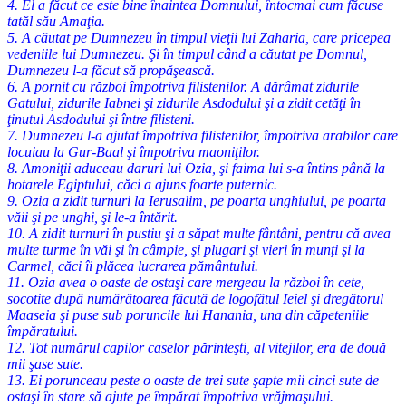
4. El a făcut ce este bine înaintea Domnului, întocmai cum făcuse
tatăl său Amaţia.
5. A căutat pe Dumnezeu în timpul vieţii lui Zaharia, care pricepea
vedeniile lui Dumnezeu. Şi în timpul când a căutat pe Domnul,
Dumnezeu l-a făcut să propăşească.
6. A pornit cu război împotriva filistenilor. A dărâmat zidurile
Gatului, zidurile Iabnei şi zidurile Asdodului şi a zidit cetăţi în
ţinutul Asdodului şi între filisteni.
7. Dumnezeu l-a ajutat împotriva filistenilor, împotriva arabilor care
locuiau la Gur-Baal şi împotriva maoniţilor.
8. Amoniţii aduceau daruri lui Ozia, şi faima lui s-a întins până la
hotarele Egiptului, căci a ajuns foarte puternic.
9. Ozia a zidit turnuri la Ierusalim, pe poarta unghiului, pe poarta
văii şi pe unghi, şi le-a întărit.
10. A zidit turnuri în pustiu şi a săpat multe fântâni, pentru că avea
multe turme în văi şi în câmpie, şi plugari şi vieri în munţi şi la
Carmel, căci îi plăcea lucrarea pământului.
11. Ozia avea o oaste de ostaşi care mergeau la război în cete,
socotite după numărătoarea făcută de logofătul Ieiel şi dregătorul
Maaseia şi puse sub poruncile lui Hanania, una din căpeteniile
împăratului.
12. Tot numărul capilor caselor părinteşti, al vitejilor, era de două
mii şase sute.
13. Ei porunceau peste o oaste de trei sute şapte mii cinci sute de
ostaşi în stare să ajute pe împărat împotriva vrăjmaşului.