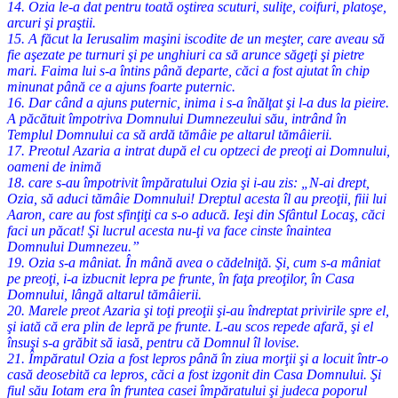
14. Ozia le-a dat pentru toată oştirea scuturi, suliţe, coifuri, platoşe,
arcuri şi praştii.
15. A făcut la Ierusalim maşini iscodite de un meşter, care aveau să
fie aşezate pe turnuri şi pe unghiuri ca să arunce săgeţi şi pietre
mari. Faima lui s-a întins până departe, căci a fost ajutat în chip
minunat până ce a ajuns foarte puternic.
16. Dar când a ajuns puternic, inima i s-a înălţat şi l-a dus la pieire.
A păcătuit împotriva Domnului Dumnezeului său, intrând în
Templul Domnului ca să ardă tămâie pe altarul tămâierii.
17. Preotul Azaria a intrat după el cu optzeci de preoţi ai Domnului,
oameni de inimă
18. care s-au împotrivit împăratului Ozia şi i-au zis: „N-ai drept,
Ozia, să aduci tămâie Domnului! Dreptul acesta îl au preoţii, fiii lui
Aaron, care au fost sfinţiţi ca s-o aducă. Ieşi din Sfântul Locaş, căci
faci un păcat! Şi lucrul acesta nu-ţi va face cinste înaintea
Domnului Dumnezeu.”
19. Ozia s-a mâniat. În mână avea o cădelniţă. Şi, cum s-a mâniat
pe preoţi, i-a izbucnit lepra pe frunte, în faţa preoţilor, în Casa
Domnului, lângă altarul tămâierii.
20. Marele preot Azaria şi toţi preoţii şi-au îndreptat privirile spre el,
şi iată că era plin de lepră pe frunte. L-au scos repede afară, şi el
însuşi s-a grăbit să iasă, pentru că Domnul îl lovise.
21. Împăratul Ozia a fost lepros până în ziua morţii şi a locuit într-o
casă deosebită ca lepros, căci a fost izgonit din Casa Domnului. Şi
fiul său Iotam era în fruntea casei împăratului şi judeca poporul