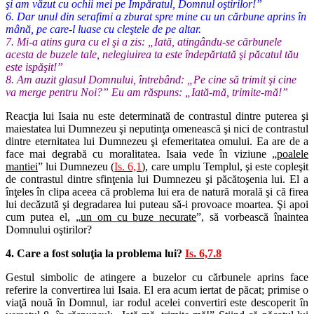
şi am văzut cu ochii mei pe Împăratul, Domnul oştirilor!”
6. Dar unul din serafimi a zburat spre mine cu un cărbune aprins în
mână, pe care-l luase cu cleştele de pe altar.
7. Mi-a atins gura cu el şi a zis: „Iată, atingându-se cărbunele
acesta de buzele tale, nelegiuirea ta este îndepărtată şi păcatul tău
este ispăşit!”
8. Am auzit glasul Domnului, întrebând: „Pe cine să trimit şi cine
va merge pentru Noi?” Eu am răspuns: „Iată-mă, trimite-mă!”
Reacţia lui Isaia nu este determinată de contrastul dintre puterea şi
maiestatea lui Dumnezeu şi neputinţa omenească şi nici de contrastul
dintre eternitatea lui Dumnezeu şi efemeritatea omului. Ea are de a
face mai degrabă cu moralitatea. Isaia vede în viziune „
poalele
mantiei
” lui Dumnezeu (
Is. 6,1
), care umplu Templul, şi este copleşit
de contrastul dintre sfinţenia lui Dumnezeu şi păcătoşenia lui. El a
înţeles în clipa aceea că problema lui era de natură morală şi că firea
lui decăzută şi degradarea lui puteau să-i provoace moartea. Şi apoi
cum putea el, „
un om cu buze necurate
”, să vorbească înaintea
Domnului oştirilor?
4. Care a fost soluţia la problema lui?
Is. 6,7.8
Gestul simbolic de atingere a buzelor cu cărbunele aprins face
referire la convertirea lui Isaia. El era acum iertat de păcat; primise o
viaţă nouă în Domnul, iar rodul acelei convertiri este descoperit în