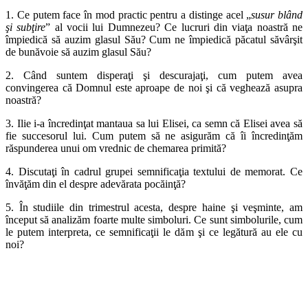
1. Ce putem face în mod practic pentru a distinge acel „
susur blând
şi subţire
” al vocii lui Dumnezeu? Ce lucruri din viaţa noastră ne
împiedică să auzim glasul Său? Cum ne împiedică păcatul săvârşit
de bunăvoie să auzim glasul Său?
2. Când suntem disperaţi şi descurajaţi, cum putem avea
convingerea că Domnul este aproape de noi şi că veghează asupra
noastră?
3. Ilie i-a încredinţat mantaua sa lui Elisei, ca semn că Elisei avea să
fie succesorul lui. Cum putem să ne asigurăm că îi încredinţăm
răspunderea unui om vrednic de chemarea primită?
4. Discutaţi în cadrul grupei semnificaţia textului de memorat. Ce
învăţăm din el despre adevărata pocăinţă?
5. În studiile din trimestrul acesta, despre haine şi veşminte, am
început să analizăm foarte multe simboluri. Ce sunt simbolurile, cum
le putem interpreta, ce semnificaţii le dăm şi ce legătură au ele cu
noi?