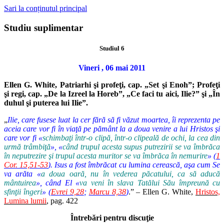
Sari la conținutul principal
Studiu suplimentar
Studiul 6
Vineri , 06 mai 2011
Ellen G. White, Patriarhi şi profeţi, cap. „Set şi Enoh”; Profeţi
şi regi, cap. „De la Izreel la Horeb”, „Ce faci tu aici, Ilie?” şi „În
duhul şi puterea lui Ilie”.
„
Ilie, care fusese luat la cer fără să fi văzut moartea, îi reprezenta pe
aceia care vor fi în viaţă pe pământ la a doua venire a lui Hristos şi
care vor fi «
schimbaţi într-o clipă, într-o clipeală de ochi, la cea din
urmă trâmbiţă
», «
când trupul acesta supus putrezirii se va îmbrăca
în neputrezire şi trupul acesta muritor se va îmbrăca în nemurire
» (
1
Cor. 15,51-53
). Isus a fost îmbrăcat cu lumina cerească, aşa cum Se
va arăta «
a doua oară, nu în vederea păcatului, ca să aducă
mântuirea
», când El «
va veni în slava Tatălui Său împreună cu
sfinţii îngeri
» (
Evrei 9,28
;
Marcu 8,38
)
.” – Ellen G. White,
Hristos,
Lumina lumii
, pag. 422
Întrebări pentru discuţie