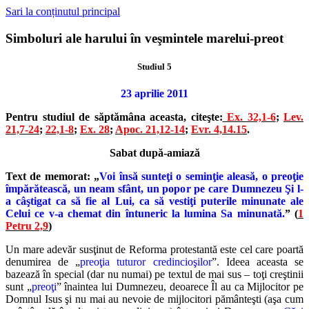
Sari la conținutul principal
Simboluri ale harului în veşmintele marelui-preot
Studiul 5
23 aprilie 2011
Pentru studiul de săptămâna aceasta, citeşte:
Ex. 32,1-6
;
Lev.
21,7-24
;
22,1-8
;
Ex. 28
;
Apoc. 21,12-14
;
Evr. 4,14.15
.
Sabat după-amiază
Text de memorat: „
Voi însă sunteţi o seminţie aleasă, o preoţie
împărătească, un neam sfânt, un popor pe care Dumnezeu Şi l-
a câştigat ca să fie al Lui, ca să vestiţi puterile minunate ale
Celui ce v-a chemat din întuneric la lumina Sa minunată.
” (
1
Petru 2,9
)
Un mare adevăr susţinut de Reforma protestantă este cel care poartă
denumirea de „
preoţia tuturor credincioşilor
”. Ideea aceasta se
bazează în special (dar nu numai) pe textul de mai sus – toţi creştinii
sunt „
preoţi
” înaintea lui Dumnezeu, deoarece Îl au ca Mijlocitor pe
Domnul Isus şi nu mai au nevoie de mijlocitori pământeşti (aşa cum