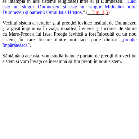
se întâmplă în alte sisteme religioase) între ei şi Dumnezeu. „
Căci
este un singur Dumnezeu şi este un singur Mijlocitor între
Dumnezeu şi oameni: Omul Isus Hristos.
” (
1 Tim. 2,5
)
Vechiul sistem al jertelor şi al preoţiei levitice instituit de Dumnezeu
şi-a găsit împlinirea în viaţa, moartea, învierea şi lucrarea de slujire
ca Mare-Preot a lui Isus. Preoţia levitică a fost înlocuită cu un nou
sistem, în care fiecare dintre noi face parte dintr-o „
preoţie
împărătească
”.
Săptămâna aceasta, vom studia hainele purtate de preoţii din vechiul
sistem şi vom învăţa ce înseamnă să fim preoţi în noul sistem.