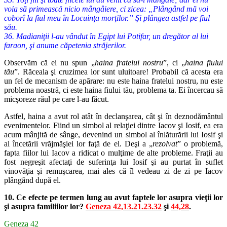
voia să primească nicio mângâiere, ci zicea: „Plângând mă voi
coborî la fiul meu în Locuinţa morţilor.” Şi plângea astfel pe fiul
său.
36. Madianiţii l-au vândut în Egipt lui Potifar, un dregător al lui
faraon, şi anume căpetenia străjerilor.
Observăm că ei nu spun „
haina fratelui nostru
”, ci „
haina fiului
tău
”. Răceala şi cruzimea lor sunt uluitoare! Probabil că acesta era
un fel de mecanism de apărare: nu este haina fratelui nostru, nu este
problema noastră, ci este haina fiului tău, problema ta. Ei încercau să
micşoreze răul pe care l-au făcut.
Astfel, haina a avut rol atât în declanşarea, cât şi în deznodământul
evenimentelor. Fiind un simbol al relaţiei dintre Iacov şi Iosif, ea era
acum mânjită de sânge, devenind un simbol al înlăturării lui Iosif şi
al încetării vrăjmăşiei lor faţă de el. Deşi a „
rezolvat
” o problemă,
fapta fiilor lui Iacov a ridicat o mulţime de alte probleme. Fraţii au
fost negreşit afectaţi de suferinţa lui Iosif şi au purtat în suflet
vinovăţia şi remuşcarea, mai ales că îl vedeau zi de zi pe Iacov
plângând după el.
10. Ce efecte pe termen lung au avut faptele lor asupra vieţii lor
şi asupra familiilor lor?
Geneza 42,13.21.23.32
şi
44,28
.
Geneza 42