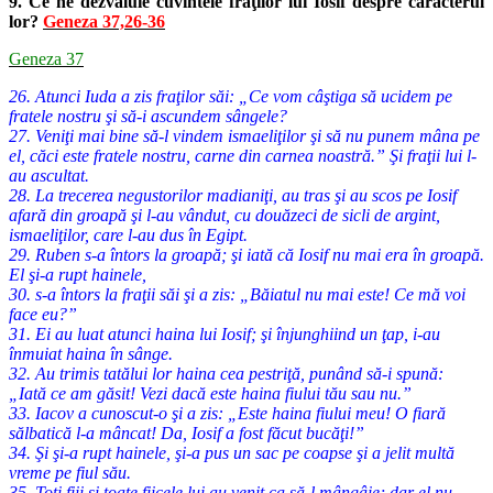
9. Ce ne dezvăluie cuvintele fraţilor lui Iosif despre caracterul
lor?
Geneza 37,26-36
Geneza 37
26. Atunci Iuda a zis fraţilor săi: „Ce vom câştiga să ucidem pe
fratele nostru şi să-i ascundem sângele?
27. Veniţi mai bine să-l vindem ismaeliţilor şi să nu punem mâna pe
el, căci este fratele nostru, carne din carnea noastră.” Şi fraţii lui l-
au ascultat.
28. La trecerea negustorilor madianiţi, au tras şi au scos pe Iosif
afară din groapă şi l-au vândut, cu douăzeci de sicli de argint,
ismaeliţilor, care l-au dus în Egipt.
29. Ruben s-a întors la groapă; şi iată că Iosif nu mai era în groapă.
El şi-a rupt hainele,
30. s-a întors la fraţii săi şi a zis: „Băiatul nu mai este! Ce mă voi
face eu?”
31. Ei au luat atunci haina lui Iosif; şi înjunghiind un ţap, i-au
înmuiat haina în sânge.
32. Au trimis tatălui lor haina cea pestriţă, punând să-i spună:
„Iată ce am găsit! Vezi dacă este haina fiului tău sau nu.”
33. Iacov a cunoscut-o şi a zis: „Este haina fiului meu! O fiară
sălbatică l-a mâncat! Da, Iosif a fost făcut bucăţi!”
34. Şi şi-a rupt hainele, şi-a pus un sac pe coapse şi a jelit multă
vreme pe fiul său.
35. Toţi fiii şi toate fiicele lui au venit ca să-l mângâie; dar el nu