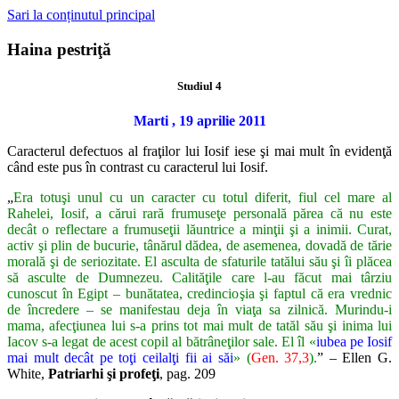
Sari la conținutul principal
Haina pestriţă
Studiul 4
Marti , 19 aprilie 2011
Caracterul defectuos al fraţilor lui Iosif iese şi mai mult în evidenţă
când este pus în contrast cu caracterul lui Iosif.
„
Era totuşi unul cu un caracter cu totul diferit, fiul cel mare al
Rahelei, Iosif, a cărui rară frumuseţe personală părea că nu este
decât o reflectare a frumuseţii lăuntrice a minţii şi a inimii. Curat,
activ şi plin de bucurie, tânărul dădea, de asemenea, dovadă de tărie
morală şi de seriozitate. El asculta de sfaturile tatălui său şi îi plăcea
să asculte de Dumnezeu. Calităţile care l-au făcut mai târziu
cunoscut în Egipt – bunătatea, credincioşia şi faptul că era vrednic
de încredere – se manifestau deja în viaţa sa zilnică. Murindu-i
mama, afecţiunea lui s-a prins tot mai mult de tatăl său şi inima lui
Iacov s-a legat de acest copil al bătrâneţilor sale. El îl «
iubea pe Iosif
mai mult decât pe toţi ceilalţi fii ai săi
» (
Gen. 37,3
).
” – Ellen G.
White,
Patriarhi şi profeţi
, pag. 209