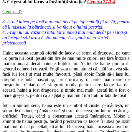
5. Ce gest al lui Iacov a înrăutăţit situaţia?
Geneza 37,3.4
Geneza 37
3. Israel iubea pe Iosif mai mult decât pe toţi ceilalţi fii ai săi, pentru
că îl născuse la bătrâneţe; şi i-a făcut o haină pestriţă.
4. Fraţii lui au văzut că tatăl lor îl iubea mai mult decât pe ei toţi şi
au început să-l urască. Nu puteau să-i spună nicio vorbă
prietenească
Haina aceasta scumpă oferită de Iacov ca semn al dragostei pe care
i-o purta lui Iosif, ţesută din fire de mai multe culori, era fără îndoială
mai frumoasă decât hainele fraţilor lui. Astfel de haine purtau în
general oamenii cu vază. Fraţii s-au temut atunci că tatăl lor avea să-i
facă lui Iosif şi mai multe favoruri, până acolo încât să-i lase lui
dreptul de întâi născut şi, prin urmare, o parte mai mare de
moştenire. Chiar dacă singurul motiv pentru care Iacov i-a dat
această haină a fost dragostea şi nimic mai mult, gestul lui a fost o
mare greşeală, pentru că a aţâţat şi mai mult ura fraţilor faţă de Iosif.
Într-un anumit sens, haina este un simbol al cinstei pământeşti, un
semn de distincţie pământească şi este, de aceea, un lucru trecător şi
artificial. Totuşi, când a consemnat această întâmplare, Moise a
amintit de haina pestriţă, făcând precizarea că Iacov îl iubea pe Iosif
mai mult decât pe ceilalţi fii ai lui. De aceea, haina aceasta a avut un
rol atât de important în declanşarea urii lor şi în desfăşurarea