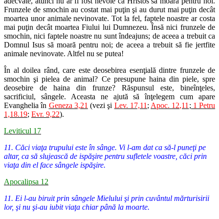
adecvate, atunci nu ar fi fost nevoie ca Hristos să moară pentru noi.
Frunzele de smochin au costat mai puţin şi au durut mai puţin decât
moartea unor animale nevinovate. Tot la fel, faptele noastre ar costa
mai puţin decât moartea Fiului lui Dumnezeu. Însă nici frunzele de
smochin, nici faptele noastre nu sunt îndeajuns; de aceea a trebuit ca
Domnul Isus să moară pentru noi; de aceea a trebuit să fie jertfite
animale nevinovate. Altfel nu se putea!
În al doilea rând, care este deosebirea esenţială dintre frunzele de
smochin şi pielea de animal? Ce presupune haina din piele, spre
deosebire de haina din frunze? Răspunsul este, bineînţeles,
sacrificiul, sângele. Aceasta ne ajută să înţelegem cum apare
Evanghelia în
Geneza 3,21
(vezi şi
Lev. 17,11
;
Apoc. 12,11
;
1 Petru
1,18.19
;
Evr. 9,22
).
Leviticul 17
11. Căci viaţa trupului este în sânge. Vi l-am dat ca să-l puneţi pe
altar, ca să slujească de ispăşire pentru sufletele voastre, căci prin
viaţa din el face sângele ispăşire.
Apocalipsa 12
11. Ei l-au biruit prin sângele Mielului şi prin cuvântul mărturisirii
lor, şi nu şi-au iubit viaţa chiar până la moarte.