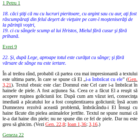
1 Petru 1
18. căci ştiţi că nu cu lucruri pieritoare, cu argint sau cu aur, aţi fost
răscumpăraţi din felul deşert de vieţuire pe care-l moşteniserăţi de
la părinţii voştri,
19. ci cu sângele scump al lui Hristos, Mielul fără cusur şi fără
prihană.
Evrei 9
22. Şi, după Lege, aproape totul este curăţat cu sânge; şi fără
vărsare de sânge nu este iertare.
În al treilea rând, probabil că partea cea mai impresionantă a textului
este ultima parte, în care se spune că El „
i-a îmbrăcat cu ele
” (
Gen.
3,21
). Textul ebraic este clar: Domnul este Cel care i-a îmbrăcat în
hainele de piele. A fost acţiunea Sa. Ceea ce a făcut El a reuşit să
acopere ruşinea goliciunii lor. După cum am văzut ieri, consecinţa
imediată a păcatului lor a fost conştientizarea goliciunii; însă acum
Dumnezeu rezolvă această problemă, îmbrăcându-i El Însuşi cu
haine făcute din pielea animalelor jertfite. Textul ne spune numai că
le-a dat haine din piele; nu ne spune din ce fel de piele. Dar nu este
greu să ghicim. (Vezi
Gen. 22,8
;
Ioan 1,36
;
3,16
.)
Geneza 22