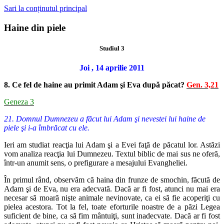
Sari la conținutul principal
Haine din piele
Studiul 3
Joi , 14 aprilie 2011
8. Ce fel de haine au primit Adam şi Eva după păcat?
Gen. 3,21
Geneza 3
21. Domnul Dumnezeu a făcut lui Adam şi nevestei lui haine de
piele şi i-a îmbrăcat cu ele.
Ieri am studiat reacţia lui Adam şi a Evei faţă de păcatul lor. Astăzi
vom analiza reacţia lui Dumnezeu. Textul biblic de mai sus ne oferă,
într-un anumit sens, o prefigurare a mesajului Evangheliei.
În primul rând, observăm că haina din frunze de smochin, făcută de
Adam şi de Eva, nu era adecvată. Dacă ar fi fost, atunci nu mai era
necesar să moară nişte animale nevinovate, ca ei să fie acoperiţi cu
pielea acestora. Tot la fel, toate eforturile noastre de a păzi Legea
suficient de bine, ca să fim mântuiţi, sunt inadecvate. Dacă ar fi fost