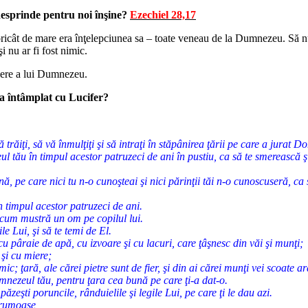
esprinde pentru noi înşine?
Ezechiel 28,17
oricât de mare era înţelepciunea sa – toate veneau de la Dumnezeu. Să nu 
 nu ar fi fost nimic.
opiere a lui Dumnezeu.
-a întâmplat cu Lucifer?
ă trăiţi, să vă înmulţiţi şi să intraţi în stăpânirea ţării pe care a jurat 
tău în timpul acestor patruzeci de ani în pustiu, ca să te smerească şi 
ană, pe care nici tu n-o cunoşteai şi nici părinţii tăi n-o cunoscuseră, c
în timpul acestor patruzeci de ani.
cum mustră un om pe copilul lui.
 Lui, şi să te temi de El.
 pâraie de apă, cu izvoare şi cu lacuri, care ţâşnesc din văi şi munţi;
 şi cu miere;
c; ţară, ale cărei pietre sunt de fier, şi din ai cărei munţi vei scoate a
nezeul tău, pentru ţara cea bună pe care ţi-a dat-o.
eşti poruncile, rânduielile şi legile Lui, pe care ţi le dau azi.
 frumoase,