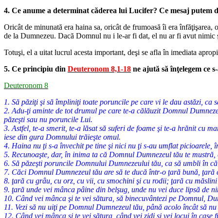
4. Ce anume a determinat căderea lui Lucifer? Ce mesaj putem d
Oricât de minunată era haina sa, oricât de frumoasă îi era înfăţişarea, 
de la Dumnezeu. Dacă Domnul nu i le-ar fi dat, el nu ar fi avut nimic şi
Totuşi, el a uitat lucrul acesta important, deşi se afla în imediata apr
5. Ce principiu din
Deuteronom 8,1-18
ne ajută să înţelegem ce s
Deuteronom 8
1. Să păziţi şi să împliniţi toate poruncile pe care vi le dau astăzi, ca s
2. Adu-ţi aminte de tot drumul pe care te-a călăuzit Domnul Dumnezeul 
păzeşti sau nu poruncile Lui.
3. Astfel, te-a smerit, te-a lăsat să suferi de foame şi te-a hrănit cu m
iese din gura Domnului trăieşte omul.
4. Haina nu ţi s-a învechit pe tine şi nici nu ţi s-au umflat picioarele, 
5. Recunoaşte, dar, în inima ta că Domnul Dumnezeul tău te mustră, 
6. Să păzeşti poruncile Domnului Dumnezeului tău, ca să umbli în căile
7. Căci Domnul Dumnezeul tău are să te ducă într-o ţară bună, ţară cu
8. ţară cu grâu, cu orz, cu vii, cu smochini şi cu rodii; ţară cu măslini
9. ţară unde vei mânca pâine din belşug, unde nu vei duce lipsă de nimi
10. Când vei mânca şi te vei sătura, să binecuvântezi pe Domnul, Dum
11. Vezi să nu uiţi pe Domnul Dumnezeul tău, până acolo încât să nu păz
12. Când vei mânca şi te vei sătura, când vei zidi şi vei locui în case