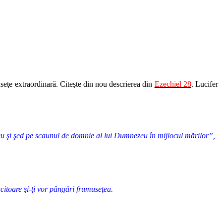
museţe extraordinară. Citeşte din nou descrierea din
Ezechiel 28
. Lucifer
u şi şed pe scaunul de domnie al lui Dumnezeu în mijlocul mărilor”,
ucitoare şi-ţi vor pângări frumuseţea.