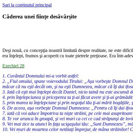
Sari la conținutul principal
Căderea unei fiinţe desăvârşite
Deşi nouă, cu concepţia noastră limitată despre realitate, ne este dific
era înţelept, frumos şi acoperit cu toate pietrele preţioase. Era într-ade
Ezechiel 28
1. Cuvântul Domnului mi-a vorbit astfel:
2. „Fiul omului, spune voievodului Tirului: „Aşa vorbeşte Domnul Du
măcar că nu eşti decât om, şi nu eşti Dumnezeu, măcar că îţi dai ifos
3. Iată că eşti mai înţelept decât Daniel, nicio taină nu este ascunsă d
4. prin înţelepciunea şi priceperea ta ţi-ai făcut avere şi ţi-ai grămădit a
5. prin marea ta înţelepciune şi prin negoţul tău ţi-ai mărit bogăţiile, 
6. De aceea, aşa vorbeşte Domnul Dumnezeu: „Pentru că îţi dai ifose
7. iată că voi aduce împotriva ta nişte străini, pe cele mai asupritoare
8. Te vor arunca în groapă, şi vei muri ca cei ce cad străpunşi de lovit
9. Vei mai zice tu atunci în faţa ucigaşului tău: „Sunt Dumnezeu”, m
10. Vei muri de moartea celor netăiaţi împrejur, de mâna străinilor