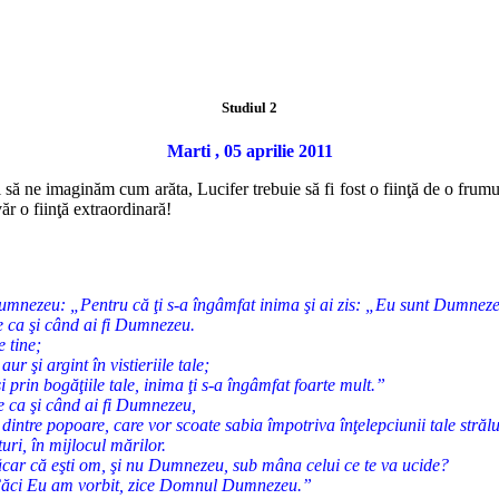
Studiul 2
Marti , 05 aprilie 2011
il să ne imaginăm cum arăta, Lucifer trebuie să fi fost o fiinţă de o fru
văr o fiinţă extraordinară!
mnezeu: „Pentru că ţi s-a îngâmfat inima şi ai zis: „Eu sunt Dumneze
e ca şi când ai fi Dumnezeu.
e tine;
ur şi argint în vistieriile tale;
şi prin bogăţiile tale, inima ţi s-a îngâmfat foarte mult.”
 ca şi când ai fi Dumnezeu,
 dintre popoare, care vor scoate sabia împotriva înţelepciunii tale străl
uri, în mijlocul mărilor.
ăcar că eşti om, şi nu Dumnezeu, sub mâna celui ce te va ucide?
! Căci Eu am vorbit, zice Domnul Dumnezeu.”