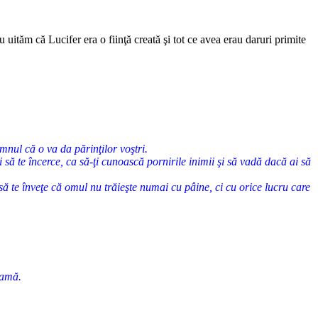
uităm că Lucifer era o fiinţă creată şi tot ce avea erau daruri primite
Domnul că o va da părinţilor voştri.
să te încerce, ca să-ţi cunoască pornirile inimii şi să vadă dacă ai să
a să te înveţe că omul nu trăieşte numai cu pâine, ci cu orice lucru care
ramă.