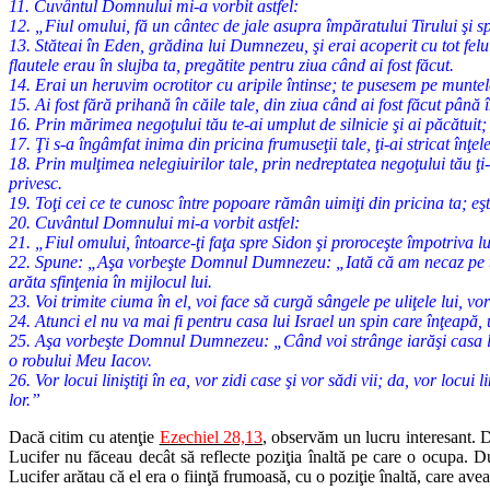
11. Cuvântul Domnului mi-a vorbit astfel:
12. „Fiul omului, fă un cântec de jale asupra împăratului Tirului şi 
13. Stăteai în Eden, grădina lui Dumnezeu, şi erai acoperit cu tot felul
flautele erau în slujba ta, pregătite pentru ziua când ai fost făcut.
14. Erai un heruvim ocrotitor cu aripile întinse; te pusesem pe muntele
15. Ai fost fără prihană în căile tale, din ziua când ai fost făcut până 
16. Prin mărimea negoţului tău te-ai umplut de silnicie şi ai păcătuit
17. Ţi s-a îngâmfat inima din pricina frumuseţii tale, ţi-ai stricat înţ
18. Prin mulţimea nelegiuirilor tale, prin nedreptatea negoţului tău ţi-
privesc.
19. Toţi cei ce te cunosc între popoare rămân uimiţi din pricina ta; eşt
20. Cuvântul Domnului mi-a vorbit astfel:
21. „Fiul omului, întoarce-ţi faţa spre Sidon şi proroceşte împotriva lu
22. Spune: „Aşa vorbeşte Domnul Dumnezeu: „Iată că am necaz pe tine, 
arăta sfinţenia în mijlocul lui.
23. Voi trimite ciuma în el, voi face să curgă sângele pe uliţele lui, vo
24. Atunci el nu va mai fi pentru casa lui Israel un spin care înţeapă,
25. Aşa vorbeşte Domnul Dumnezeu: „Când voi strânge iarăşi casa lui Is
o robului Meu Iacov.
26. Vor locui liniştiţi în ea, vor zidi case şi vor sădi vii; da, vor loc
lor.”
Dacă citim cu atenţie
Ezechiel 28,13
, observăm un lucru interesant. D
Lucifer nu făceau decât să reflecte poziţia înaltă pe care o ocupa. Du
Lucifer arătau că el era o fiinţă frumoasă, cu o poziţie înaltă, care avea