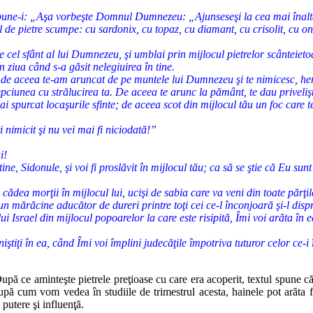
spune-i: „Aşa vorbeşte Domnul Dumnezeu: „Ajunseseşi la cea mai înaltă d
 de pietre scumpe: cu sardonix, cu topaz, cu diamant, cu crisolit, cu oni
 cel sfânt al lui Dumnezeu, şi umblai prin mijlocul pietrelor scânteieto
în ziua când s-a găsit nelegiuirea în tine.
; de aceea te-am aruncat de pe muntele lui Dumnezeu şi te nimicesc, heru
elepciunea cu strălucirea ta. De aceea te arunc la pământ, te dau priveliş
ai spurcat locaşurile sfinte; de aceea scot din mijlocul tău un foc care t
i nimicit şi nu vei mai fi niciodată!”
i!
Sidonule, şi voi fi proslăvit în mijlocul tău; ca să se ştie că Eu sunt
r cădea morţii în mijlocul lui, ucişi de sabia care va veni din toate părţi
 un mărăcine aducător de dureri printre toţi cei ce-l înconjoară şi-l di
rael din mijlocul popoarelor la care este risipită, Îmi voi arăta în ea 
ui liniştiţi în ea, când Îmi voi împlini judecăţile împotriva tuturor celor 
upă ce aminteşte pietrele preţioase cu care era acoperit, textul spune că
pă cum vom vedea în studiile de trimestrul acesta, hainele pot arăta fo
 putere şi influenţă.