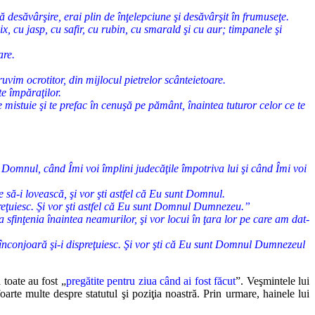
esăvârşire, erai plin de înţelepciune şi desăvârşit în frumuseţe.
x, cu jasp, cu safir, cu rubin, cu smarald şi cu aur; timpanele şi
are.
vim ocrotitor, din mijlocul pietrelor scânteietoare.
te împăraţilor.
e mistuie şi te prefac în cenuşă pe pământ, înaintea tuturor celor ce te
 Domnul, când Îmi voi împlini judecăţile împotriva lui şi când Îmi voi
le să-i lovească, şi vor şti astfel că Eu sunt Domnul.
spreţuiesc. Şi vor şti astfel că Eu sunt Domnul Dumnezeu.”
sfinţenia înaintea neamurilor, şi vor locui în ţara lor pe care am dat-
ce-i înconjoară şi-i dispreţuiesc. Şi vor şti că Eu sunt Domnul Dumnezeul
 toate au fost „
pregătite pentru ziua când ai fost făcut
”. Veşmintele lui
arte multe despre statutul şi poziţia noastră. Prin urmare, hainele lui