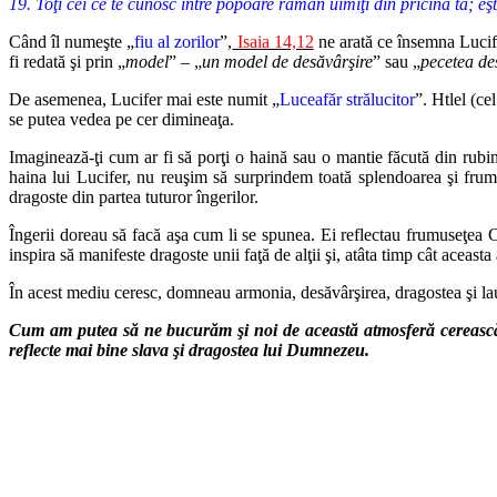
19. Toţi cei ce te cunosc între popoare rămân uimiţi din pricina ta; eşt
Când îl numeşte „
fiu al zorilor
”,
Isaia 14,12
ne arată ce însemna Lucif
fi redată şi prin „
model
” – „
un model de desăvârşire
” sau „
pecetea de
De asemenea, Lucifer mai este numit „
Luceafăr strălucitor
”. Htlel (ce
se putea vedea pe cer dimineaţa.
Imaginează-ţi cum ar fi să porţi o haină sau o mantie făcută din rubin
haina lui Lucifer, nu reuşim să surprindem toată splendoarea şi frumu
dragoste din partea tuturor îngerilor.
Îngerii doreau să facă aşa cum li se spunea. Ei reflectau frumuseţea Cr
inspira să manifeste dragoste unii faţă de alţii şi, atâta timp cât aceasta 
În acest mediu ceresc, domneau armonia, desăvârşirea, dragostea şi la
Cum am putea să ne bucurăm şi noi de această atmosferă cerească în
reflecte mai bine slava şi dragostea lui Dumnezeu.