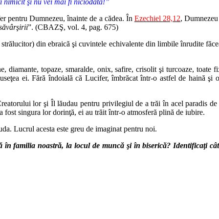
i nimicit şi nu vei mai fi niciodată!”
er pentru Dumnezeu, înainte de a cădea. În
Ezechiel 28,12
, Dumnezeu 
săvârşirii
”. (CBAZŞ, vol. 4, pag. 675)
l strălucitor) din ebraică şi cuvintele echivalente din limbile înrudite fă
e, diamante, topaze, smaralde, onix, safire, crisolit şi turcoaze, toate
seţea ei. Fără îndoială că Lucifer, îmbrăcat într-o astfel de haină şi o
eatorului lor şi Îl lăudau pentru privilegiul de a trăi în acel paradis d
a fost singura lor dorinţă, ei au trăit într-o atmosferă plină de iubire.
uda. Lucrul acesta este greu de imaginat pentru noi.
 familia noastră, la locul de muncă şi în biserică? Identificaţi câ