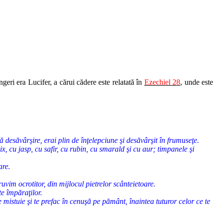
ngeri era Lucifer, a cărui cădere este relatată în
Ezechiel 28
, unde este
esăvârşire, erai plin de înţelepciune şi desăvârşit în frumuseţe.
x, cu jasp, cu safir, cu rubin, cu smarald şi cu aur; timpanele şi
are.
vim ocrotitor, din mijlocul pietrelor scânteietoare.
te împăraţilor.
e mistuie şi te prefac în cenuşă pe pământ, înaintea tuturor celor ce te