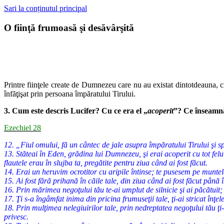
Sari la conținutul principal
O fiinţă frumoasă şi desăvârşită
Printre fiinţele create de Dumnezeu care nu au existat dintotdeauna, ci 
înfăţişat prin persoana împăratului Tirului.
3. Cum este descris Lucifer? Cu ce era el „
acoperit
”? Ce înseamn
Ezechiel 28
12. „Fiul omului, fă un cântec de jale asupra împăratului Tirului şi 
13. Stăteai în Eden, grădina lui Dumnezeu, şi erai acoperit cu tot felul
flautele erau în slujba ta, pregătite pentru ziua când ai fost făcut.
14. Erai un heruvim ocrotitor cu aripile întinse; te pusesem pe muntele
15. Ai fost fără prihană în căile tale, din ziua când ai fost făcut până 
16. Prin mărimea negoţului tău te-ai umplut de silnicie şi ai păcătuit
17. Ţi s-a îngâmfat inima din pricina frumuseţii tale, ţi-ai stricat înţ
18. Prin mulţimea nelegiuirilor tale, prin nedreptatea negoţului tău ţi-
privesc.