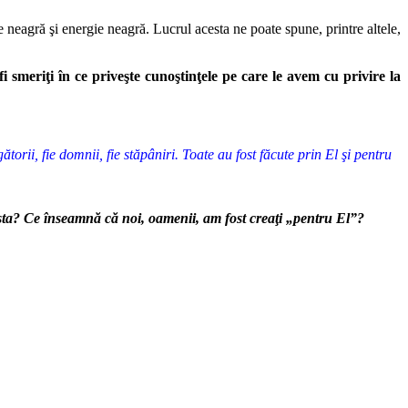
neagră şi energie neagră. Lucrul acesta ne poate spune, printre altele,
smeriţi în ce priveşte cunoştinţele pe care le avem cu privire la
torii, fie domnii, fie stăpâniri. Toate au fost făcute prin El şi pentru
asta? Ce înseamnă că noi, oamenii, am fost creaţi „pentru El”?