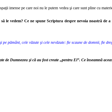
paţii imense pe care noi nu le putem vedea şi care sunt pline cu materie 
 să le vedem? Ce ne spune Scriptura despre nevoia noastră de a fi 
şi pe pământ, cele văzute şi cele nevăzute: fie scaune de domnii, fie dregă
 create de Dumnezeu şi că au fost create „pentru El”. Ce înseamnă ace