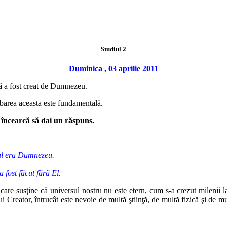
Studiul 2
Duminica , 03 aprilie 2011
tă a fost creat de Dumnezeu.
ebarea aceasta este fundamentală.
 încearcă să dai un răspuns.
tul era Dumnezeu.
a fost făcut fără El.
care susţine că universul nostru nu este etern, cum s-a crezut milenii la
ui Creator, întrucât este nevoie de multă ştiinţă, de multă fizică şi de