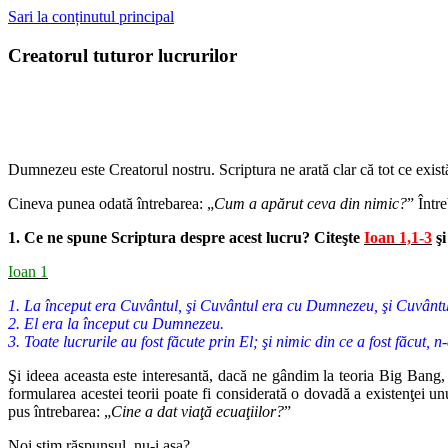
Sari la conținutul principal
Creatorul tuturor lucrurilor
Dumnezeu este Creatorul nostru. Scriptura ne arată clar că tot ce exis
Cineva punea odată întrebarea: „
Cum a apărut ceva din nimic?
” Într
1. Ce ne spune Scriptura despre acest lucru? Citeşte
Ioan 1,1-3
şi
Ioan 1
1. La început era Cuvântul, şi Cuvântul era cu Dumnezeu, şi Cuvân
2. El era la început cu Dumnezeu.
3. Toate lucrurile au fost făcute prin El; şi nimic din ce a fost făcut, n-
Şi ideea aceasta este interesantă, dacă ne gândim la teoria Big Bang, 
formularea acestei teorii poate fi considerată o dovadă a existenţei un
pus întrebarea: „
Cine a dat viaţă ecuaţiilor?
”
Noi ştim răspunsul, nu-i aşa?