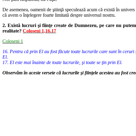
De asemenea, oamenii de ştiinţă speculează acum că există în univers s
că avem o înţelegere foarte limitată despre universul nostru.
2. Există lucruri şi fiinţe create de Dumnezeu, pe care nu putem
realitate?
Coloseni 1,16.17
Coloseni 1
16. Pentru că prin El au fost făcute toate lucrurile care sunt în ceruri 
El.
17. El este mai înainte de toate lucrurile, şi toate se ţin prin El.
Observăm în aceste versete că lucrurile şi fiinţele acestea au fost