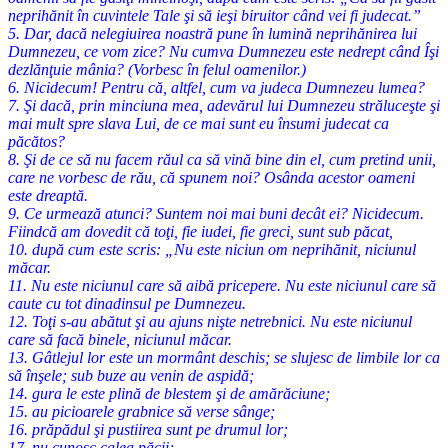
neprihănit în cuvintele Tale şi să ieşi biruitor când vei fi judecat.”
5. Dar, dacă nelegiuirea noastră pune în lumină neprihănirea lui
Dumnezeu, ce vom zice? Nu cumva Dumnezeu este nedrept când Îşi
dezlănţuie mânia? (Vorbesc în felul oamenilor.)
6. Nicidecum! Pentru că, altfel, cum va judeca Dumnezeu lumea?
7. Şi dacă, prin minciuna mea, adevărul lui Dumnezeu străluceşte şi
mai mult spre slava Lui, de ce mai sunt eu însumi judecat ca
păcătos?
8. Şi de ce să nu facem răul ca să vină bine din el, cum pretind unii,
care ne vorbesc de rău, că spunem noi? Osânda acestor oameni
este dreaptă.
9. Ce urmează atunci? Suntem noi mai buni decât ei? Nicidecum.
Fiindcă am dovedit că toţi, fie iudei, fie greci, sunt sub păcat,
10. după cum este scris: „Nu este niciun om neprihănit, niciunul
măcar.
11. Nu este niciunul care să aibă pricepere. Nu este niciunul care să
caute cu tot dinadinsul pe Dumnezeu.
12. Toţi s-au abătut şi au ajuns nişte netrebnici. Nu este niciunul
care să facă binele, niciunul măcar.
13. Gâtlejul lor este un mormânt deschis; se slujesc de limbile lor ca
să înşele; sub buze au venin de aspidă;
14. gura le este plină de blestem şi de amărăciune;
15. au picioarele grabnice să verse sânge;
16. prăpădul şi pustiirea sunt pe drumul lor;
17. nu cunosc calea păcii;