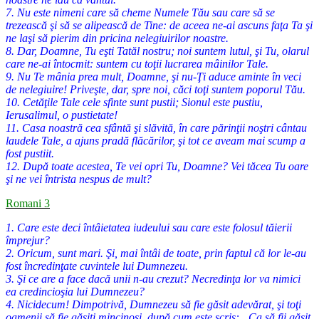
7. Nu este nimeni care să cheme Numele Tău sau care să se
trezească şi să se alipească de Tine: de aceea ne-ai ascuns faţa Ta şi
ne laşi să pierim din pricina nelegiuirilor noastre.
8. Dar, Doamne, Tu eşti Tatăl nostru; noi suntem lutul, şi Tu, olarul
care ne-ai întocmit: suntem cu toţii lucrarea mâinilor Tale.
9. Nu Te mânia prea mult, Doamne, şi nu-Ţi aduce aminte în veci
de nelegiuire! Priveşte, dar, spre noi, căci toţi suntem poporul Tău.
10. Cetăţile Tale cele sfinte sunt pustii; Sionul este pustiu,
Ierusalimul, o pustietate!
11. Casa noastră cea sfântă şi slăvită, în care părinţii noştri cântau
laudele Tale, a ajuns pradă flăcărilor, şi tot ce aveam mai scump a
fost pustiit.
12. După toate acestea, Te vei opri Tu, Doamne? Vei tăcea Tu oare
şi ne vei întrista nespus de mult?
Romani 3
1. Care este deci întâietatea iudeului sau care este folosul tăierii
împrejur?
2. Oricum, sunt mari. Şi, mai întâi de toate, prin faptul că lor le-au
fost încredinţate cuvintele lui Dumnezeu.
3. Şi ce are a face dacă unii n-au crezut? Necredinţa lor va nimici
ea credincioşia lui Dumnezeu?
4. Nicidecum! Dimpotrivă, Dumnezeu să fie găsit adevărat, şi toţi
oamenii să fie găsiţi mincinoşi, după cum este scris: „Ca să fii găsit