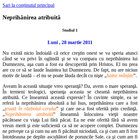
Sari la conținutul principal
Neprihănirea atribuită
Studiul 1
Luni , 28 martie 2011
Nu există nicio îndoială că orice creştin onest se va speria atunci
când se va privi în oglindă şi se va compara cu neprihănirea lui
Dumnezeu, aşa cum a fost ea descoperită prin Hristos. El nu prea
are cu ce să se laude înaintea lui Dumnezeu. De fapt, nu are niciun
motiv de laudă – el nu se poate lăuda decât cu nişte „
haine mânjite
”.
Aveam în această situaţie vreo speranţă? Da, avem o mare speranţă.
În termeni teologici, speranţa aceasta se cheamă neprihănirea
atribuită. Ce înseamnă această expresie? În cuvinte simple, ea se
referă la neprihănirea absolută a lui Isus, neprihănirea care a fost
„
ţesută în războiul cerului
” şi care ne-a fost oferită prin credinţă.
„
Neprihănirea atribuită
” înseamnă înlocuirea vieţii noastre
păcătoase cu viaţa Lui fără păcat. Ea ne este oferită fără să avem
vreun merit şi este suficientă ca să ne acopere complet. Dumnezeu
ne priveşte ca şi cum nu am fi păcătuit niciodată, ca şi cum am fi fost
întotdeauna pe deplin ascultători de poruncile Sale, ca şi cum am fi