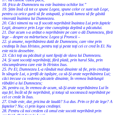
18. frica de Dumnezeu nu este înaintea ochilor lor.”
19. Ştim însă că tot ce spune Legea, spune celor ce sunt sub Lege,
pentru ca orice gură să fie astupată, şi toată lumea să fie găsită
vinovată înaintea lui Dumnezeu.
20. Căci nimeni nu va fi socotit neprihănit înaintea Lui prin faptele
Legii, deoarece prin Lege vine cunoştinţa deplină a păcatului.
21. Dar acum s-a arătat o neprihănire pe care o dă Dumnezeu, fără
lege – despre ea mărturisesc Legea şi Prorocii –
22. şi anume, neprihănirea dată de Dumnezeu, care vine prin
credinţa în Isus Hristos, pentru toţi şi peste toţi cei ce cred în El. Nu
este nicio deosebire.
23. Căci toţi au păcătuit şi sunt lipsiţi de slava lui Dumnezeu.
24. Şi sunt socotiţi neprihăniţi, fără plată, prin harul Său, prin
răscumpărarea care este în Hristos Isus.
25. Pe El, Dumnezeu L-a rânduit mai dinainte să fie, prin credinţa
în sângele Lui, o jertfă de ispăşire, ca să-Şi arate neprihănirea Lui;
căci trecuse cu vederea păcatele dinainte, în vremea îndelungii
răbdări a lui Dumnezeu;
26. pentru ca, în vremea de acum, să-Şi arate neprihănirea Lui în
aşa fel, încât să fie neprihănit, şi totuşi să socotească neprihănit pe
cel ce crede în Isus.
27. Unde este, dar, pricina de laudă? S-a dus. Prin ce fel de lege? A
faptelor? Nu; ci prin legea credinţei.
28. Pentru că noi credem că omul este socotit neprihănit prin