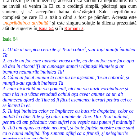
L-a crezut pe Dumnezeu şi aceasta i s-a socotit ca neprihănire. Isus
ne invită să venim la El cu o credinţă simplă, păcătoşi aşa cum
suntem, şi să acceptăm haina desăvârşirii Sale, neprihănirea
completă pe care El a trăit-o când a fost pe pământ. Aceasta este
„
neprihănirea atribuită
” şi este singura soluţie la dilema prezentată
atât de sugestiv în
Isaia 64
şi în
Romani 3
.
Isaia 64
1. O! de ai despica cerurile şi Te-ai coborî, s-ar topi munţii înaintea
Ta
2. ca de un foc care aprinde vreascurile, ca de un foc care face apa
să dea în clocot! Ţi-ar cunoaşte atunci vrăjmaşii Numele şi ar
tremura neamurile înaintea Ta!
3. Când ai făcut minuni la care nu ne aşteptam, Te-ai coborât, şi
munţii s-au zguduit înaintea Ta
4. cum niciodată nu s-a pomenit, nici nu s-a auzit vorbindu-se şi
cum nici n-a văzut vreodată ochiul aşa ceva: anume ca un alt
dumnezeu afară de Tine să fi făcut asemenea lucruri pentru cei ce
se încred în el.
5. Tu ieşi înaintea celor ce împlinesc cu bucurie dreptatea, celor ce
umblă în căile Tale şi îşi aduc aminte de Tine. Dar Te-ai mâniat,
pentru că am păcătuit: vom suferi noi veşnic sau putem fi mântuiţi?
6. Toţi am ajuns ca nişte necuraţi, şi toate faptele noastre bune sunt
ca o haină mânjită. Toţi suntem ofiliţi ca o frunză, şi nelegiuirile
noastre ne iau ca vântul.