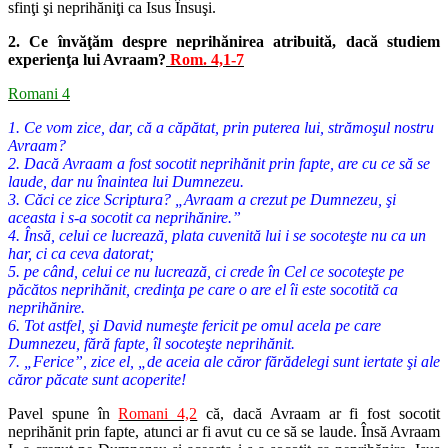
sfinţi şi neprihăniţi ca Isus Însuşi.
2. Ce învăţăm despre neprihănirea atribuită, dacă studiem
experienţa lui Avraam?
Rom. 4,1-7
Romani 4
1. Ce vom zice, dar, că a căpătat, prin puterea lui, strămoşul nostru
Avraam?
2. Dacă Avraam a fost socotit neprihănit prin fapte, are cu ce să se
laude, dar nu înaintea lui Dumnezeu.
3. Căci ce zice Scriptura? „Avraam a crezut pe Dumnezeu, şi
aceasta i s-a socotit ca neprihănire.”
4. Însă, celui ce lucrează, plata cuvenită lui i se socoteşte nu ca un
har, ci ca ceva datorat;
5. pe când, celui ce nu lucrează, ci crede în Cel ce socoteşte pe
păcătos neprihănit, credinţa pe care o are el îi este socotită ca
neprihănire.
6. Tot astfel, şi David numeşte fericit pe omul acela pe care
Dumnezeu, fără fapte, îl socoteşte neprihănit.
7. „Ferice”, zice el, „de aceia ale căror fărădelegi sunt iertate şi ale
căror păcate sunt acoperite!
Pavel spune în
Romani 4,2
că, dacă Avraam ar fi fost socotit
neprihănit prin fapte, atunci ar fi avut cu ce să se laude. Însă Avraam