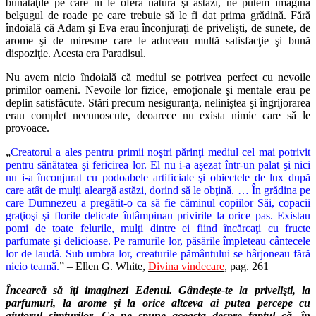
bunătăţile pe care ni le oferă natura şi astăzi, ne putem imagina
belşugul de roade pe care trebuie să le fi dat prima grădină. Fără
îndoială că Adam şi Eva erau înconjuraţi de privelişti, de sunete, de
arome şi de miresme care le aduceau multă satisfacţie şi bună
dispoziţie. Acesta era Paradisul.
Nu avem nicio îndoială că mediul se potrivea perfect cu nevoile
primilor oameni. Nevoile lor fizice, emoţionale şi mentale erau pe
deplin satisfăcute. Stări precum nesiguranţa, neliniştea şi îngrijorarea
erau complet necunoscute, deoarece nu exista nimic care să le
provoace.
„
Creatorul a ales pentru primii noştri părinţi mediul cel mai potrivit
pentru sănătatea şi fericirea lor. El nu i-a aşezat într-un palat şi nici
nu i-a înconjurat cu podoabele artificiale şi obiectele de lux după
care atât de mulţi aleargă astăzi, dorind să le obţină. … În grădina pe
care Dumnezeu a pregătit-o ca să fie căminul copiilor Săi, copacii
graţioşi şi florile delicate întâmpinau privirile la orice pas. Existau
pomi de toate felurile, mulţi dintre ei fiind încărcaţi cu fructe
parfumate şi delicioase. Pe ramurile lor, păsările împleteau cântecele
lor de laudă. Sub umbra lor, creaturile pământului se hârjoneau fără
nicio teamă.
” – Ellen G. White,
Divina vindecare
, pag. 261
Încearcă să îţi imaginezi Edenul. Gândeşte-te la privelişti, la
parfumuri, la arome şi la orice altceva ai putea percepe cu
ajutorul simţurilor. Ce ne spune aceasta despre faptul că, în