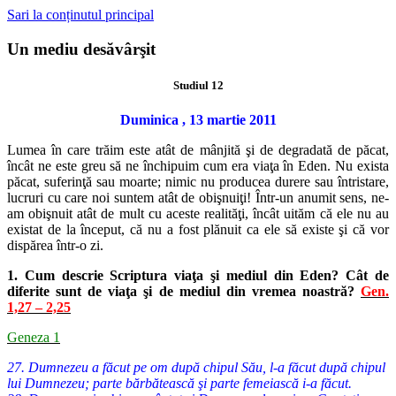
Sari la conținutul principal
Un mediu desăvârşit
Studiul 12
Duminica , 13 martie 2011
Lumea în care trăim este atât de mânjită şi de degradată de păcat,
încât ne este greu să ne închipuim cum era viaţa în Eden. Nu exista
păcat, suferinţă sau moarte; nimic nu producea durere sau întristare,
lucruri cu care noi suntem atât de obişnuiţi! Într-un anumit sens, ne-
am obişnuit atât de mult cu aceste realităţi, încât uităm că ele nu au
existat de la început, că nu a fost plănuit ca ele să existe şi că vor
dispărea într-o zi.
1. Cum descrie Scriptura viaţa şi mediul din Eden? Cât de
diferite sunt de viaţa şi de mediul din vremea noastră?
Gen.
1,27 – 2,25
Geneza 1
27. Dumnezeu a făcut pe om după chipul Său, l-a făcut după chipul
lui Dumnezeu; parte bărbătească şi parte femeiască i-a făcut.