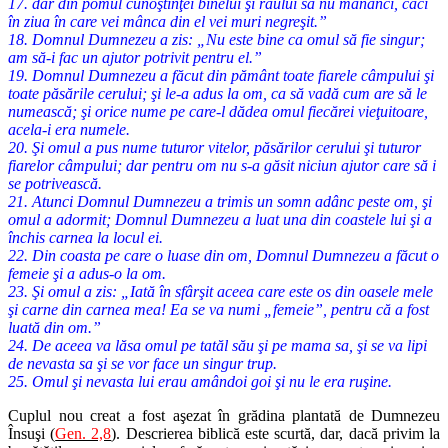
17. dar din pomul cunoştinţei binelui şi răului să nu mănânci, căci
în ziua în care vei mânca din el vei muri negreşit.”
18. Domnul Dumnezeu a zis: „Nu este bine ca omul să fie singur;
am să-i fac un ajutor potrivit pentru el.”
19. Domnul Dumnezeu a făcut din pământ toate fiarele câmpului şi
toate păsările cerului; şi le-a adus la om, ca să vadă cum are să le
numească; şi orice nume pe care-l dădea omul fiecărei vieţuitoare,
acela-i era numele.
20. Şi omul a pus nume tuturor vitelor, păsărilor cerului şi tuturor
fiarelor câmpului; dar pentru om nu s-a găsit niciun ajutor care să i
se potrivească.
21. Atunci Domnul Dumnezeu a trimis un somn adânc peste om, şi
omul a adormit; Domnul Dumnezeu a luat una din coastele lui şi a
închis carnea la locul ei.
22. Din coasta pe care o luase din om, Domnul Dumnezeu a făcut o
femeie şi a adus-o la om.
23. Şi omul a zis: „Iată în sfârşit aceea care este os din oasele mele
şi carne din carnea mea! Ea se va numi „femeie”, pentru că a fost
luată din om.”
24. De aceea va lăsa omul pe tatăl său şi pe mama sa, şi se va lipi
de nevasta sa şi se vor face un singur trup.
25. Omul şi nevasta lui erau amândoi goi şi nu le era ruşine.
Cuplul nou creat a fost aşezat în grădina plantată de Dumnezeu
Însuşi (
Gen. 2,8
). Descrierea biblică este scurtă, dar, dacă privim la