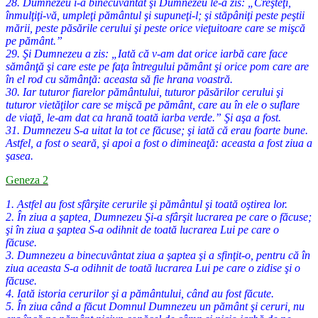
28. Dumnezeu i-a binecuvântat şi Dumnezeu le-a zis: „Creşteţi,
înmulţiţi-vă, umpleţi pământul şi supuneţi-l; şi stăpâniţi peste peştii
mării, peste păsările cerului şi peste orice vieţuitoare care se mişcă
pe pământ.”
29. Şi Dumnezeu a zis: „Iată că v-am dat orice iarbă care face
sămânţă şi care este pe faţa întregului pământ şi orice pom care are
în el rod cu sămânţă: aceasta să fie hrana voastră.
30. Iar tuturor fiarelor pământului, tuturor păsărilor cerului şi
tuturor vietăţilor care se mişcă pe pământ, care au în ele o suflare
de viaţă, le-am dat ca hrană toată iarba verde.” Şi aşa a fost.
31. Dumnezeu S-a uitat la tot ce făcuse; şi iată că erau foarte bune.
Astfel, a fost o seară, şi apoi a fost o dimineaţă: aceasta a fost ziua a
şasea.
Geneza 2
1. Astfel au fost sfârşite cerurile şi pământul şi toată oştirea lor.
2. În ziua a şaptea, Dumnezeu Şi-a sfârşit lucrarea pe care o făcuse;
şi în ziua a şaptea S-a odihnit de toată lucrarea Lui pe care o
făcuse.
3. Dumnezeu a binecuvântat ziua a şaptea şi a sfinţit-o, pentru că în
ziua aceasta S-a odihnit de toată lucrarea Lui pe care o zidise şi o
făcuse.
4. Iată istoria cerurilor şi a pământului, când au fost făcute.
5. În ziua când a făcut Domnul Dumnezeu un pământ şi ceruri, nu