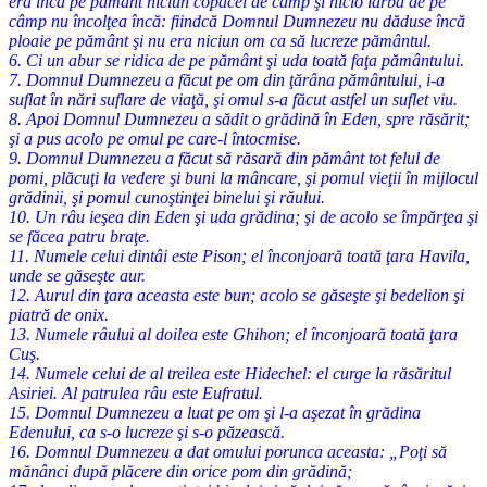
era încă pe pământ niciun copăcel de câmp şi nicio iarbă de pe
câmp nu încolţea încă: fiindcă Domnul Dumnezeu nu dăduse încă
ploaie pe pământ şi nu era niciun om ca să lucreze pământul.
6. Ci un abur se ridica de pe pământ şi uda toată faţa pământului.
7. Domnul Dumnezeu a făcut pe om din ţărâna pământului, i-a
suflat în nări suflare de viaţă, şi omul s-a făcut astfel un suflet viu.
8. Apoi Domnul Dumnezeu a sădit o grădină în Eden, spre răsărit;
şi a pus acolo pe omul pe care-l întocmise.
9. Domnul Dumnezeu a făcut să răsară din pământ tot felul de
pomi, plăcuţi la vedere şi buni la mâncare, şi pomul vieţii în mijlocul
grădinii, şi pomul cunoştinţei binelui şi răului.
10. Un râu ieşea din Eden şi uda grădina; şi de acolo se împărţea şi
se făcea patru braţe.
11. Numele celui dintâi este Pison; el înconjoară toată ţara Havila,
unde se găseşte aur.
12. Aurul din ţara aceasta este bun; acolo se găseşte şi bedelion şi
piatră de onix.
13. Numele râului al doilea este Ghihon; el înconjoară toată ţara
Cuş.
14. Numele celui de al treilea este Hidechel: el curge la răsăritul
Asiriei. Al patrulea râu este Eufratul.
15. Domnul Dumnezeu a luat pe om şi l-a aşezat în grădina
Edenului, ca s-o lucreze şi s-o păzească.
16. Domnul Dumnezeu a dat omului porunca aceasta: „Poţi să
mănânci după plăcere din orice pom din grădină;