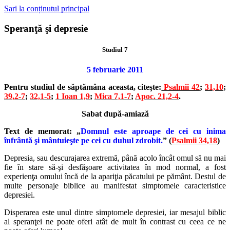
Sari la conținutul principal
Speranţă şi depresie
Studiul 7
5 februarie 2011
Pentru studiul de săptămâna aceasta, citeşte:
Psalmii 42
;
31,10
;
39,2-7
;
32,1-5
;
1 Ioan 1,9
;
Mica 7,1-7
;
Apoc. 21,2-4
.
Sabat după-amiază
Text de memorat: „
Domnul este aproape de cei cu inima
înfrântă şi mântuieşte pe cei cu duhul zdrobit.
” (
Psalmii 34,18
)
Depresia, sau descurajarea extremă, până acolo încât omul să nu mai
fie în stare să-şi desfăşoare activitatea în mod normal, a fost
experienţa omului încă de la apariţia păcatului pe pământ. Destul de
multe personaje biblice au manifestat simptomele caracteristice
depresiei.
Disperarea este unul dintre simptomele depresiei, iar mesajul biblic
al speranţei ne poate oferi atât de mult în contrast cu ceea ce ne