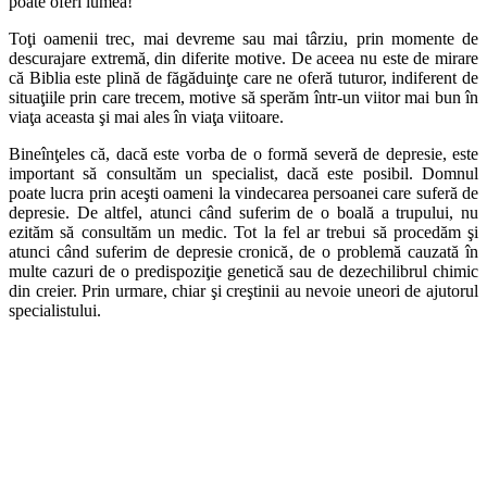
poate oferi lumea!
Toţi oamenii trec, mai devreme sau mai târziu, prin momente de
descurajare extremă, din diferite motive. De aceea nu este de mirare
că Biblia este plină de făgăduinţe care ne oferă tuturor, indiferent de
situaţiile prin care trecem, motive să sperăm într-un viitor mai bun în
viaţa aceasta şi mai ales în viaţa viitoare.
Bineînţeles că, dacă este vorba de o formă severă de depresie, este
important să consultăm un specialist, dacă este posibil. Domnul
poate lucra prin aceşti oameni la vindecarea persoanei care suferă de
depresie. De altfel, atunci când suferim de o boală a trupului, nu
ezităm să consultăm un medic. Tot la fel ar trebui să procedăm şi
atunci când suferim de depresie cronică, de o problemă cauzată în
multe cazuri de o predispoziţie genetică sau de dezechilibrul chimic
din creier. Prin urmare, chiar şi creştinii au nevoie uneori de ajutorul
specialistului.