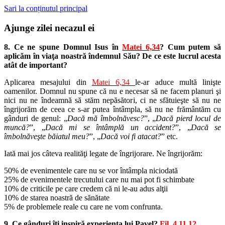
Sari la conținutul principal
Ajunge zilei necazul ei
8. Ce ne spune Domnul Isus în
Matei 6,34
? Cum putem să
aplicăm în viaţa noastră îndemnul Său? De ce este lucrul acesta
atât de important?
Aplicarea mesajului din
Matei 6,34
le-ar aduce multă linişte
oamenilor. Domnul nu spune că nu e necesar să ne facem planuri şi
nici nu ne îndeamnă să stăm nepăsători, ci ne sfătuieşte să nu ne
îngrijorăm de ceea ce s-ar putea întâmpla, să nu ne frământăm cu
gânduri de genul: „
Dacă mă îmbolnăvesc?
”, „
Dacă pierd locul de
muncă?
”, „
Dacă mi se întâmplă un accident?
”, „
Dacă se
îmbolnăveşte băiatul meu?
”, „
Dacă voi fi atacat?
” etc.
Iată mai jos câteva realităţi legate de îngrijorare. Ne îngrijorăm:
50% de evenimentele care nu se vor întâmpla niciodată
25% de evenimentele trecutului care nu mai pot fi schimbate
10% de criticile pe care credem că ni le-au adus alţii
10% de starea noastră de sănătate
5% de problemele reale cu care ne vom confrunta.
9. Ce gânduri îţi inspiră experienţa lui Pavel?
Fil. 4,11.12