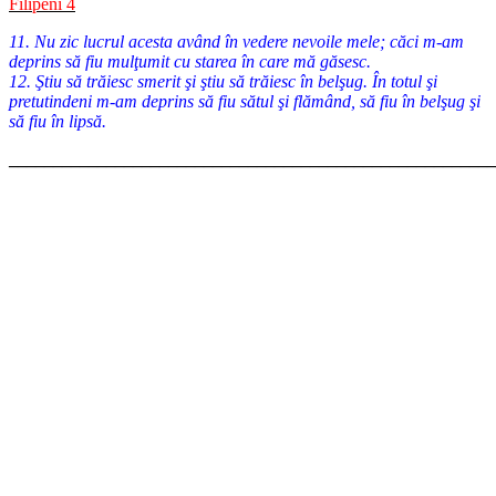
Filipeni 4
11. Nu zic lucrul acesta având în vedere nevoile mele; căci m-am
deprins să fiu mulţumit cu starea în care mă găsesc.
12. Ştiu să trăiesc smerit şi ştiu să trăiesc în belşug. În totul şi
pretutindeni m-am deprins să fiu sătul şi flămând, să fiu în belşug şi
să fiu în lipsă.
_______________________________________________________