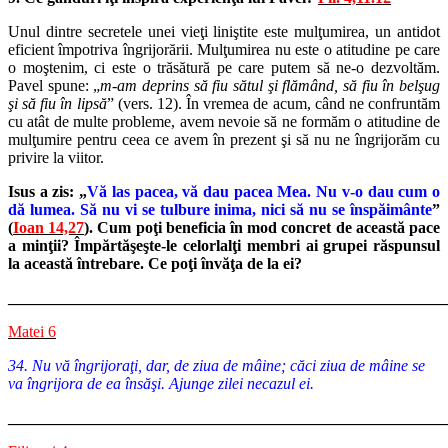
Unul dintre secretele unei vieţi liniştite este mulţumirea, un antidot
eficient împotriva îngrijorării. Mulţumirea nu este o atitudine pe care
o moştenim, ci este o trăsătură pe care putem să ne-o dezvoltăm.
Pavel spune: „
m-am deprins să fiu sătul şi flămând, să fiu în belşug
şi să fiu în lipsă
” (vers. 12). În vremea de acum, când ne confruntăm
cu atât de multe probleme, avem nevoie să ne formăm o atitudine de
mulţumire pentru ceea ce avem în prezent şi să nu ne îngrijorăm cu
privire la viitor.
Isus a zis: „
Vă las pacea, vă dau pacea Mea. Nu v-o dau cum o
dă lumea. Să nu vi se tulbure inima, nici să nu se înspăimânte
”
(
Ioan 14,27
). Cum poţi beneficia în mod concret de această pace
a minţii? Împărtăşeşte-le celorlalţi membri ai grupei răspunsul
la această întrebare. Ce poţi învăţa de la ei?
_______________________________________________________
Matei 6
34. Nu vă îngrijoraţi, dar, de ziua de mâine; căci ziua de mâine se
va îngrijora de ea însăşi. Ajunge zilei necazul ei.
_______________________________________________________