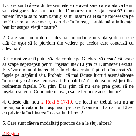
1. Care sunt câteva dintre semnalele de avertizare care arată că banii
sau câştigarea lor iau locul lui Dumnezeu în viaţa noastră? Cum
putem învăţa să folosim banii şi să nu lăsăm ca ei să ne folosească pe
noi? Ce rol au zecimea şi darurile în întreaga problemă a influenţei
banilor asupra vieţii noastre?
2. Care sunt lucrurile cu adevărat importante în viaţă şi de ce este
atât de uşor să le pierdem din vedere pe acelea care contează cu
adevărat?
3. Ce motive ar fi putut să-l determine pe Ghehazi să creadă că poate
să scape nepedepsit pentru înşelăciune? El ştia că Dumnezeu există.
El văzuse minuni incredibile. În ciuda acestui fapt, el a încercat să-l
înşele pe stăpânul său. Probabil că mai făcuse lucruri asemănătoare
în trecut şi scăpase neobservat. Probabil că în mintea lui îşi justifica
realmente faptele. Nu ştim. Dar ştim că nu este prea greu să ne
înşelăm singuri. Cum putem învăţa să ne ferim de acest lucru?
4. Citeşte din nou
2 Regi 5,17-19
. Ce lecţii ar trebui, sau nu ar
trebui, să învăţăm din răspunsul pe care Naaman i l-a dat lui Elisei
cu privire la închinarea în casa lui Rimon?
5. Care sunt câteva modalităţi practice de a le sluji altora?
2 Regi 5