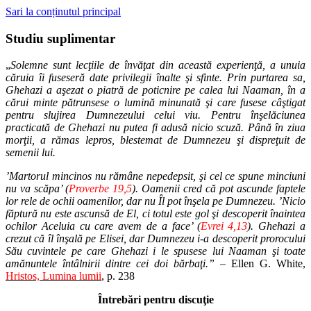
Sari la conținutul principal
Studiu suplimentar
„
Solemne sunt lecţiile de învăţat din această experienţă, a unuia
căruia îi fuseseră date privilegii înalte şi sfinte. Prin purtarea sa,
Ghehazi a aşezat o piatră de poticnire pe calea lui Naaman, în a
cărui minte pătrunsese o lumină minunată şi care fusese câştigat
pentru slujirea Dumnezeului celui viu. Pentru înşelăciunea
practicată de Ghehazi nu putea fi adusă nicio scuză. Până în ziua
morţii, a rămas lepros, blestemat de Dumnezeu şi dispreţuit de
semenii lui.
’Martorul mincinos nu rămâne nepedepsit, şi cel ce spune minciuni
nu va scăpa’ (
Proverbe 19,5
). Oamenii cred că pot ascunde faptele
lor rele de ochii oamenilor, dar nu Îl pot înşela pe Dumnezeu. ’Nicio
făptură nu este ascunsă de El, ci totul este gol şi descoperit înaintea
ochilor Aceluia cu care avem de a face’ (
Evrei 4,13
). Ghehazi a
crezut că îl înşală pe Elisei, dar Dumnezeu i-a descoperit prorocului
Său cuvintele pe care Ghehazi i le spusese lui Naaman şi toate
amănuntele întâlnirii dintre cei doi bărbaţi.”
– Ellen G. White,
Hristos, Lumina lumii
, p. 238
Întrebări pentru discuţie