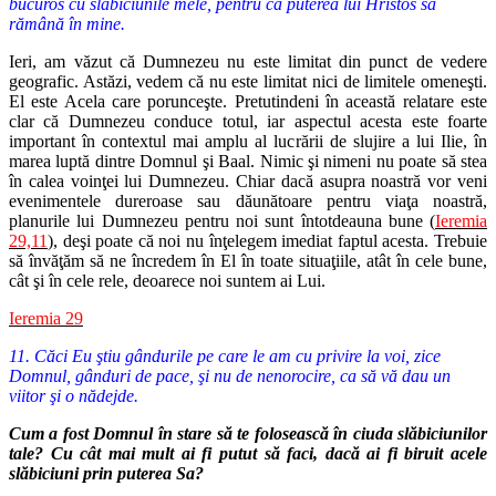
bucuros cu slăbiciunile mele, pentru ca puterea lui Hristos să
rămână în mine.
Ieri, am văzut că Dumnezeu nu este limitat din punct de vedere
geografic. Astăzi, vedem că nu este limitat nici de limitele omeneşti.
El este Acela care porunceşte. Pretutindeni în această relatare este
clar că Dumnezeu conduce totul, iar aspectul acesta este foarte
important în contextul mai amplu al lucrării de slujire a lui Ilie, în
marea luptă dintre Domnul şi Baal. Nimic şi nimeni nu poate să stea
în calea voinţei lui Dumnezeu. Chiar dacă asupra noastră vor veni
evenimentele dureroase sau dăunătoare pentru viaţa noastră,
planurile lui Dumnezeu pentru noi sunt întotdeauna bune (
Ieremia
29,11
), deşi poate că noi nu înţelegem imediat faptul acesta. Trebuie
să învăţăm să ne încredem în El în toate situaţiile, atât în cele bune,
cât şi în cele rele, deoarece noi suntem ai Lui.
Ieremia 29
11. Căci Eu ştiu gândurile pe care le am cu privire la voi, zice
Domnul, gânduri de pace, şi nu de nenorocire, ca să vă dau un
viitor şi o nădejde.
Cum a fost Domnul în stare să te folosească în ciuda slăbiciunilor
tale? Cu cât mai mult ai fi putut să faci, dacă ai fi biruit acele
slăbiciuni prin puterea Sa?