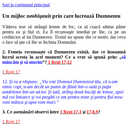
Sari la conținutul principal
Un mijloc neobişnuit prin care lucrează Dumnezeu
Văduva iese să strângă lemne de foc, ca să coacă ultima pâine
pentru ea şi fiul ei. Ea îl recunoaşte imediat pe Ilie, ca pe un
credincios al lui Dumnezeu. Textul nu spune din ce motiv, dar ceva
o face să ştie că Ilie se închina Domnului.
2. Femeia recunoaşte că Dumnezeu există, dar ce înseamnă
lucrul acesta în acel moment? Ce a vrut să spună prin: „
să
mâncăm şi să murim
”?
1 Regi 17,12
1 Regi 17
12. Şi ea a răspuns: „Viu este Domnul Dumnezeul tău, că n-am
nimic copt, n-am decât un pumn de făină într-o oală şi puţin
untdelemn într-un ulcior. Şi iată, strâng două bucăţi de lemne, apoi
mă voi întoarce şi voi pregăti ce am pentru mine şi pentru fiul meu:
vom mânca şi apoi vom muri.”
3. Ce asemănări observi între
1 Regi 17,3
şi
17,8.9
?
1 Regi 17