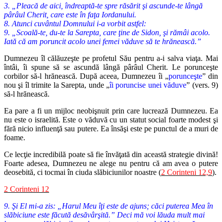
3. „Pleacă de aici, îndreaptă-te spre răsărit şi ascunde-te lângă
pârâul Cherit, care este în faţa Iordanului.
8. Atunci cuvântul Domnului i-a vorbit astfel:
9. „Scoală-te, du-te la Sarepta, care ţine de Sidon, şi rămâi acolo.
Iată că am poruncit acolo unei femei văduve să te hrănească.”
Dumnezeu îl călăuzeşte pe profetul Său pentru a-i salva viaţa. Mai
întâi, îi spune să se ascundă lângă pârâul Cherit. Le porunceşte
corbilor să-l hrănească. După aceea, Dumnezeu îi „
porunceşte
” din
nou şi îl trimite la Sarepta, unde „
îi poruncise unei văduve
” (vers. 9)
să-l hrănească.
Ea pare a fi un mijloc neobişnuit prin care lucrează Dumnezeu. Ea
nu este o israelită. Este o văduvă cu un statut social foarte modest şi
fără nicio influenţă sau putere. Ea însăşi este pe punctul de a muri de
foame.
Ce lecţie incredibilă poate să fie învăţată din această strategie divină!
Foarte adesea, Dumnezeu ne alege nu pentru că am avea o putere
deosebită, ci tocmai în ciuda slăbiciunilor noastre (
2 Corinteni 12,9
).
2 Corinteni 12
9. Şi El mi-a zis: „Harul Meu îţi este de ajuns; căci puterea Mea în
slăbiciune este făcută desăvârşită.” Deci mă voi lăuda mult mai