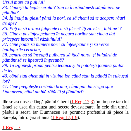
Ursul mare cu puii lui?
33. Cunoşti tu legile cerului? Sau tu îi orânduieşti stăpânirea pe
pământ?
34. Îţi înalţi tu glasul până la nori, ca să chemi să te acopere râuri
de ape?
35. Poţi tu să arunci fulgerele ca să plece? Îţi zic ele: „Iată-ne”?
36. Cine a pus înţelepciunea în negura norilor sau cine a dat
pricepere întocmirii văzduhului?
37. Cine poate să numere norii cu înţelepciune şi să verse
burdufurile cerurilor,
38. pentru ca să înceapă pulberea să facă noroi, şi bulgării de
pământ să se lipească împreună?
39. Tu izgoneşti prada pentru leoaică şi tu potoleşti foamea puilor
de lei,
40. când stau ghemuiţi în vizuina lor, când stau la pândă în culcuşul
lor?
41. Cine pregăteşte corbului hrana, când puii lui strigă spre
Dumnezeu, când umblă rătăciţi şi flămânzi?
Ilie se ascunsese lângă pârâul Cherit (
1 Regi 17,3
), în timp ce ţara lui
Israel se usca din cauza unei secete devastatoare. În cele din urmă,
pârâul a secat, iar Dumnezeu i-a poruncit profetului să plece la
Sarepta, într-o ţară străină (
1 Regi 17,1-9
).
1 Regi 17