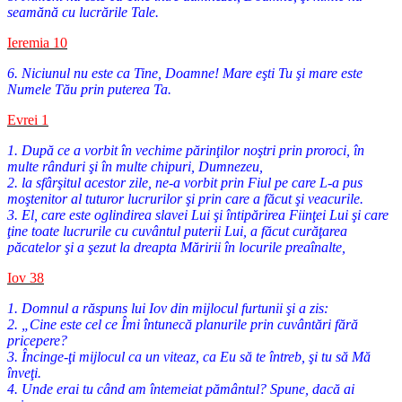
seamănă cu lucrările Tale.
Ieremia 10
6. Niciunul nu este ca Tine, Doamne! Mare eşti Tu şi mare este
Numele Tău prin puterea Ta.
Evrei 1
1. După ce a vorbit în vechime părinţilor noştri prin proroci, în
multe rânduri şi în multe chipuri, Dumnezeu,
2. la sfârşitul acestor zile, ne-a vorbit prin Fiul pe care L-a pus
moştenitor al tuturor lucrurilor şi prin care a făcut şi veacurile.
3. El, care este oglindirea slavei Lui şi întipărirea Fiinţei Lui şi care
ţine toate lucrurile cu cuvântul puterii Lui, a făcut curăţarea
păcatelor şi a şezut la dreapta Măririi în locurile preaînalte,
Iov 38
1. Domnul a răspuns lui Iov din mijlocul furtunii şi a zis:
2. „Cine este cel ce Îmi întunecă planurile prin cuvântări fără
pricepere?
3. Încinge-ţi mijlocul ca un viteaz, ca Eu să te întreb, şi tu să Mă
înveţi.
4. Unde erai tu când am întemeiat pământul? Spune, dacă ai