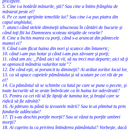
pricepere.
5. Cine i-a hotărât măsurile, ştii? Sau cine a întins frânghia de
măsurat peste el?
6. Pe ce sunt sprijinite temeliile lui? Sau cine i-a pus piatra din
capul unghiului,
7. atunci când stelele dimineţii izbucneau în cântări de bucurie şi
când toţi fiii lui Dumnezeu scoteau strigăte de veselie?
8. Cine a închis marea cu porţi, când s-a aruncat din pântecele
mamei ei?
9. Când i-am făcut haina din nori şi scutece din întuneric;
10. când i-am pus hotar şi când i-am pus zăvoare şi porţi;
11. când am zis: „Până aici să vii, să nu treci mai departe; aici să ţi
se oprească mândria valurilor tale”?
12. De când eşti, ai poruncit tu dimineţii? Ai arătat zorilor locul lor,
13. ca să apuce capetele pământului şi să scuture pe cei răi de pe
el?
14. Ca pământul să se schimbe ca lutul pe care se pune o pecete, şi
toate lucrurile să se arate îmbrăcate ca în haina lor adevărată?
15. Pentru ca cei răi să fie lipsiţi de lumina lor, şi braţul care se
ridică să fie zdrobit?
16. Ai pătruns tu până la izvoarele mării? Sau te-ai plimbat tu prin
fundurile adâncului?
17. Ţi s-au deschis porţile morţii? Sau ai văzut tu porţile umbrei
morţii?
18. Ai cuprins tu cu privirea întinderea pământului? Vorbeşte, dacă