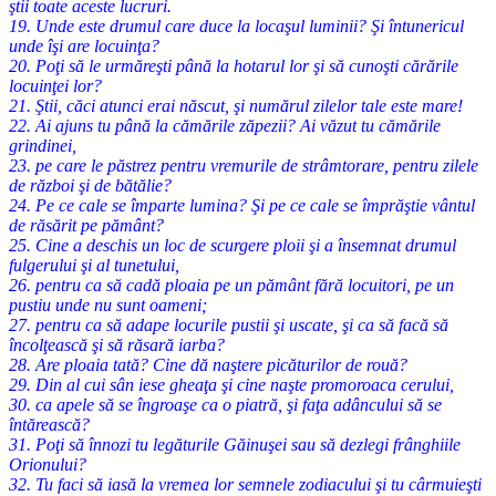
ştii toate aceste lucruri.
19. Unde este drumul care duce la locaşul luminii? Şi întunericul
unde îşi are locuinţa?
20. Poţi să le urmăreşti până la hotarul lor şi să cunoşti cărările
locuinţei lor?
21. Ştii, căci atunci erai născut, şi numărul zilelor tale este mare!
22. Ai ajuns tu până la cămările zăpezii? Ai văzut tu cămările
grindinei,
23. pe care le păstrez pentru vremurile de strâmtorare, pentru zilele
de război şi de bătălie?
24. Pe ce cale se împarte lumina? Şi pe ce cale se împrăştie vântul
de răsărit pe pământ?
25. Cine a deschis un loc de scurgere ploii şi a însemnat drumul
fulgerului şi al tunetului,
26. pentru ca să cadă ploaia pe un pământ fără locuitori, pe un
pustiu unde nu sunt oameni;
27. pentru ca să adape locurile pustii şi uscate, şi ca să facă să
încolţească şi să răsară iarba?
28. Are ploaia tată? Cine dă naştere picăturilor de rouă?
29. Din al cui sân iese gheaţa şi cine naşte promoroaca cerului,
30. ca apele să se îngroaşe ca o piatră, şi faţa adâncului să se
întărească?
31. Poţi să înnozi tu legăturile Găinuşei sau să dezlegi frânghiile
Orionului?
32. Tu faci să iasă la vremea lor semnele zodiacului şi tu cârmuieşti