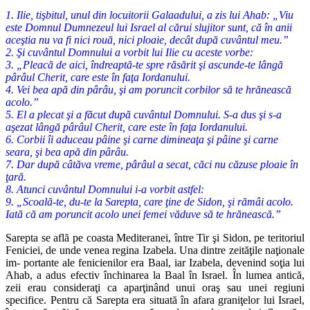
1. Ilie, tişbitul, unul din locuitorii Galaadului, a zis lui Ahab: „Viu
este Domnul Dumnezeul lui Israel al cărui slujitor sunt, că în anii
aceştia nu va fi nici rouă, nici ploaie, decât după cuvântul meu.”
2. Şi cuvântul Domnului a vorbit lui Ilie cu aceste vorbe:
3. „Pleacă de aici, îndreaptă-te spre răsărit şi ascunde-te lângă
pârâul Cherit, care este în faţa Iordanului.
4. Vei bea apă din pârâu, şi am poruncit corbilor să te hrănească
acolo.”
5. El a plecat şi a făcut după cuvântul Domnului. S-a dus şi s-a
aşezat lângă pârâul Cherit, care este în faţa Iordanului.
6. Corbii îi aduceau pâine şi carne dimineaţa şi pâine şi carne
seara, şi bea apă din pârâu.
7. Dar după câtăva vreme, pârâul a secat, căci nu căzuse ploaie în
ţară.
8. Atunci cuvântul Domnului i-a vorbit astfel:
9. „Scoală-te, du-te la Sarepta, care ţine de Sidon, şi rămâi acolo.
Iată că am poruncit acolo unei femei văduve să te hrănească.”
Sarepta se află pe coasta Mediteranei, între Tir şi Sidon, pe teritoriul
Feniciei, de unde venea regina Izabela. Una dintre zeităţile naţionale
im- portante ale fenicienilor era Baal, iar Izabela, devenind soţia lui
Ahab, a adus efectiv închinarea la Baal în Israel. În lumea antică,
zeii erau consideraţi ca aparţinând unui oraş sau unei regiuni
specifice. Pentru că Sarepta era situată în afara graniţelor lui Israel,