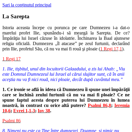
Sari la conținutul principal
La Sarepta
Istoria aceasta începe cu porunca pe care Dumnezeu i-a dat-o
marelui profet Ilie, spunându-i să meargă la Sarepta. De ce?
Împărăţia lui Israel căzuse în idolatrie. Închinarea la Baal ajunsese
religia oficială. Dumnezeu „îl atacase” pe zeul furtunii, declarând
prin Ilie, profetul Său, că nu va mai fi rouă şi ploaie (
1 Regi 17,1
).
1 Regi 17
1. Ilie, tişbitul, unul din locuitorii Galaadului, a zis lui Ahab: „Viu
este Domnul Dumnezeul lui Israel al cărui slujitor sunt, că în anii
aceştia nu va fi nici rouă, nici ploaie, decât după cuvântul meu.”
1. Ce ironie se află în ideea că Dumnezeu îi spune unei împărăţii
care se închină zeului furtunii că nu va mai fi ploaie? Ce ne
spune faptul acesta despre puterea lui Dumnezeu în lumea
noastră, în contrast cu orice altă putere?
Psalmi 86,8
;
Ieremia
10,6
;
Evrei 1,1-3
;
Iov 38
.
Psalmi 86
8. Nimeni nu este ca Tine între dumnezei, Doamne, şi nimic nu