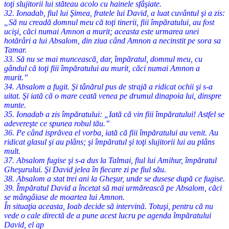
toţi slujitorii lui stăteau acolo cu hainele sfâşiate.
32. Ionadab, fiul lui Şimea, fratele lui David, a luat cuvântul şi a zis:
„Să nu creadă domnul meu că toţi tinerii, fiii împăratului, au fost
ucişi, căci numai Amnon a murit; aceasta este urmarea unei
hotărâri a lui Absalom, din ziua când Amnon a necinstit pe sora sa
Tamar.
33. Să nu se mai muncească, dar, împăratul, domnul meu, cu
gândul că toţi fiii împăratului au murit, căci numai Amnon a
murit.”
34. Absalom a fugit. Şi tânărul pus de strajă a ridicat ochii şi s-a
uitat. Şi iată că o mare ceată venea pe drumul dinapoia lui, dinspre
munte.
35. Ionadab a zis împăratului: „Iată că vin fiii împăratului! Astfel se
adevereşte ce spunea robul tău.”
36. Pe când isprăvea el vorba, iată că fiii împăratului au venit. Au
ridicat glasul şi au plâns; şi împăratul şi toţi slujitorii lui au plâns
mult.
37. Absalom fugise şi s-a dus la Talmai, fiul lui Amihur, împăratul
Gheşurului. Şi David jelea în fiecare zi pe fiul său.
38. Absalom a stat trei ani la Gheşur, unde se dusese după ce fugise.
39. Împăratul David a încetat să mai urmărească pe Absalom, căci
se mângâiase de moartea lui Amnon.
În situaţia aceasta, Ioab decide să intervină. Totuşi, pentru că nu
vede o cale directă de a pune acest lucru pe agenda împăratului
David, el ap