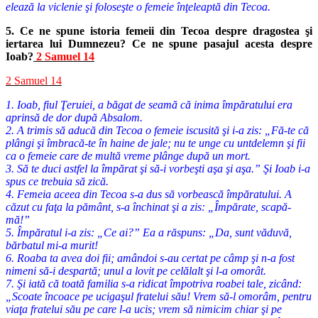
elează la viclenie şi foloseşte o femeie înţeleaptă din Tecoa.
5. Ce ne spune istoria femeii din Tecoa despre dragostea şi
iertarea lui Dumnezeu? Ce ne spune pasajul acesta despre
Ioab?
2 Samuel 14
2 Samuel 14
1. Ioab, fiul Ţeruiei, a băgat de seamă că inima împăratului era
aprinsă de dor după Absalom.
2. A trimis să aducă din Tecoa o femeie iscusită şi i-a zis: „Fă-te că
plângi şi îmbracă-te în haine de jale; nu te unge cu untdelemn şi fii
ca o femeie care de multă vreme plânge după un mort.
3. Să te duci astfel la împărat şi să-i vorbeşti aşa şi aşa.” Şi Ioab i-a
spus ce trebuia să zică.
4. Femeia aceea din Tecoa s-a dus să vorbească împăratului. A
căzut cu faţa la pământ, s-a închinat şi a zis: „Împărate, scapă-
mă!”
5. Împăratul i-a zis: „Ce ai?” Ea a răspuns: „Da, sunt văduvă,
bărbatul mi-a murit!
6. Roaba ta avea doi fii; amândoi s-au certat pe câmp şi n-a fost
nimeni să-i despartă; unul a lovit pe celălalt şi l-a omorât.
7. Şi iată că toată familia s-a ridicat împotriva roabei tale, zicând:
„Scoate încoace pe ucigaşul fratelui său! Vrem să-l omorâm, pentru
viaţa fratelui său pe care l-a ucis; vrem să nimicim chiar şi pe