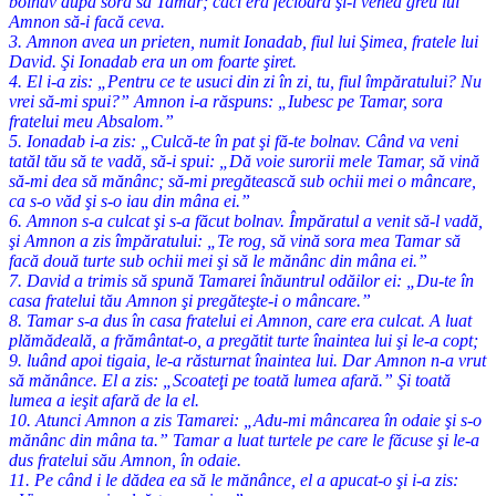
bolnav după sora sa Tamar; căci era fecioară şi-i venea greu lui
Amnon să-i facă ceva.
3. Amnon avea un prieten, numit Ionadab, fiul lui Şimea, fratele lui
David. Şi Ionadab era un om foarte şiret.
4. El i-a zis: „Pentru ce te usuci din zi în zi, tu, fiul împăratului? Nu
vrei să-mi spui?” Amnon i-a răspuns: „Iubesc pe Tamar, sora
fratelui meu Absalom.”
5. Ionadab i-a zis: „Culcă-te în pat şi fă-te bolnav. Când va veni
tatăl tău să te vadă, să-i spui: „Dă voie surorii mele Tamar, să vină
să-mi dea să mănânc; să-mi pregătească sub ochii mei o mâncare,
ca s-o văd şi s-o iau din mâna ei.”
6. Amnon s-a culcat şi s-a făcut bolnav. Împăratul a venit să-l vadă,
şi Amnon a zis împăratului: „Te rog, să vină sora mea Tamar să
facă două turte sub ochii mei şi să le mănânc din mâna ei.”
7. David a trimis să spună Tamarei înăuntrul odăilor ei: „Du-te în
casa fratelui tău Amnon şi pregăteşte-i o mâncare.”
8. Tamar s-a dus în casa fratelui ei Amnon, care era culcat. A luat
plămădeală, a frământat-o, a pregătit turte înaintea lui şi le-a copt;
9. luând apoi tigaia, le-a răsturnat înaintea lui. Dar Amnon n-a vrut
să mănânce. El a zis: „Scoateţi pe toată lumea afară.” Şi toată
lumea a ieşit afară de la el.
10. Atunci Amnon a zis Tamarei: „Adu-mi mâncarea în odaie şi s-o
mănânc din mâna ta.” Tamar a luat turtele pe care le făcuse şi le-a
dus fratelui său Amnon, în odaie.
11. Pe când i le dădea ea să le mănânce, el a apucat-o şi i-a zis: