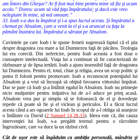
am întors din Gheşur? Ar fi fost mai bine pentru mine să fiu şi acum
acolo.” Doresc acum să văd faţa împăratului; şi dacă este vreo
nelegiuire în mine, să mă omoare.”
33. Ioab s-a dus la împărat şi i-a spus lucrul acesta. Şi împăratul a
chemat pe Absalom, care a venit la el şi s-a aruncat cu faţa la
pământ înaintea lui. Împăratul a sărutat pe Absalom.
Cuvintele pe care Ioab i le spune femeii sugerează faptul că el ştia
despre dragostea cea mare a lui Dumnezeu faţă de păcătos. Teologia
lui era corectă. Din nefericire, pentru Ioab aceasta a fost doar o
cunoaştere intelectuală. Viaţa lui a continuat să fie caracterizată de
răzbunare şi de lipsa iertării. Ioab a ajuns insensibil faţă de dragostea
lui Dumnezeu. Pentru el, totul, chiar şi religia, avea un scop politic şi
putea fi folosit pentru promovare. Ioab a recunoscut potenţialul lui
Absalom şi a vrut să înceapă să obţină favoarea viitorului împărat.
Dar se pare că Ioab şi-a întâlnit egalul în Absalom. Ioab nu primeşte
nicio mulţumire pentru iniţiativa lui de a-l aduce pe prinţ acasă.
Absalom vrea pur şi simplu să se folosească de el şi dovedeşte
repede că poate să fie şi el viclean şi periculos. El a făcut lucrul
acesta când a ars ogoarele lui Ioab în scopul de a-l obliga să aranjeze
o întâlnire cu David (
2 Samuel 14,28-33
). Ideea este că, din cauza
intervenţiei lui Ioab, s-a pregătit terenul pentru o răzvrătire
îngrozitoare, care va duce la un război civil.
Cât de uşor este să îngăduim ca ambiţia personală, mândria şi