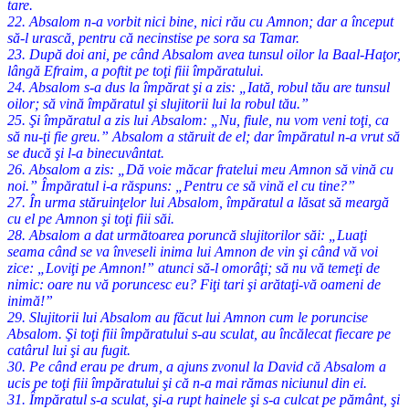
tare.
22. Absalom n-a vorbit nici bine, nici rău cu Amnon; dar a început
să-l urască, pentru că necinstise pe sora sa Tamar.
23. După doi ani, pe când Absalom avea tunsul oilor la Baal-Haţor,
lângă Efraim, a poftit pe toţi fiii împăratului.
24. Absalom s-a dus la împărat şi a zis: „Iată, robul tău are tunsul
oilor; să vină împăratul şi slujitorii lui la robul tău.”
25. Şi împăratul a zis lui Absalom: „Nu, fiule, nu vom veni toţi, ca
să nu-ţi fie greu.” Absalom a stăruit de el; dar împăratul n-a vrut să
se ducă şi l-a binecuvântat.
26. Absalom a zis: „Dă voie măcar fratelui meu Amnon să vină cu
noi.” Împăratul i-a răspuns: „Pentru ce să vină el cu tine?”
27. În urma stăruinţelor lui Absalom, împăratul a lăsat să meargă
cu el pe Amnon şi toţi fiii săi.
28. Absalom a dat următoarea poruncă slujitorilor săi: „Luaţi
seama când se va înveseli inima lui Amnon de vin şi când vă voi
zice: „Loviţi pe Amnon!” atunci să-l omorâţi; să nu vă temeţi de
nimic: oare nu vă poruncesc eu? Fiţi tari şi arătaţi-vă oameni de
inimă!”
29. Slujitorii lui Absalom au făcut lui Amnon cum le poruncise
Absalom. Şi toţi fiii împăratului s-au sculat, au încălecat fiecare pe
catârul lui şi au fugit.
30. Pe când erau pe drum, a ajuns zvonul la David că Absalom a
ucis pe toţi fiii împăratului şi că n-a mai rămas niciunul din ei.
31. Împăratul s-a sculat, şi-a rupt hainele şi s-a culcat pe pământ, şi