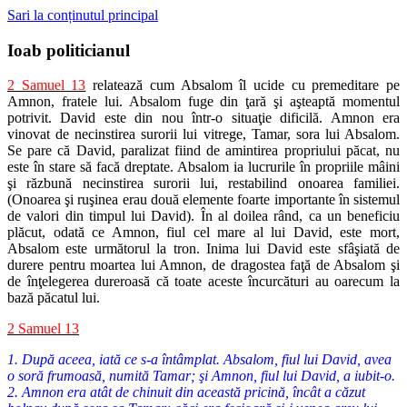
Sari la conținutul principal
Ioab politicianul
2 Samuel 13
relatează cum Absalom îl ucide cu premeditare pe
Amnon, fratele lui. Absalom fuge din ţară şi aşteaptă momentul
potrivit. David este din nou într-o situaţie dificilă. Amnon era
vinovat de necinstirea surorii lui vitrege, Tamar, sora lui Absalom.
Se pare că David, paralizat fiind de amintirea propriului păcat, nu
este în stare să facă dreptate. Absalom ia lucrurile în propriile mâini
şi răzbună necinstirea surorii lui, restabilind onoarea familiei.
(Onoarea şi ruşinea erau două elemente foarte importante în sistemul
de valori din timpul lui David). În al doilea rând, ca un beneficiu
plăcut, odată ce Amnon, fiul cel mare al lui David, este mort,
Absalom este următorul la tron. Inima lui David este sfâşiată de
durere pentru moartea lui Amnon, de dragostea faţă de Absalom şi
de înţelegerea dureroasă că toate aceste încurcături au oarecum la
bază păcatul lui.
2 Samuel 13
1. După aceea, iată ce s-a întâmplat. Absalom, fiul lui David, avea
o soră frumoasă, numită Tamar; şi Amnon, fiul lui David, a iubit-o.
2. Amnon era atât de chinuit din această pricină, încât a căzut