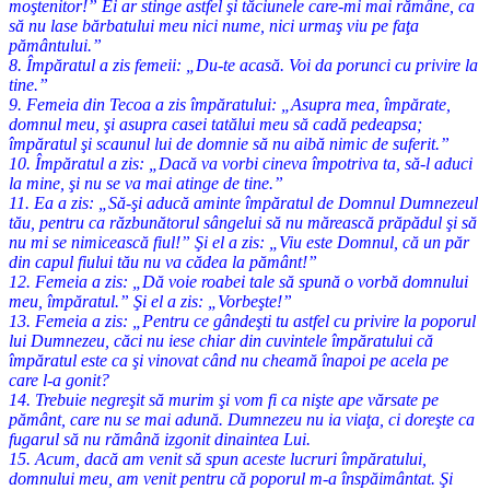
moştenitor!” Ei ar stinge astfel şi tăciunele care-mi mai rămâne, ca
să nu lase bărbatului meu nici nume, nici urmaş viu pe faţa
pământului.”
8. Împăratul a zis femeii: „Du-te acasă. Voi da porunci cu privire la
tine.”
9. Femeia din Tecoa a zis împăratului: „Asupra mea, împărate,
domnul meu, şi asupra casei tatălui meu să cadă pedeapsa;
împăratul şi scaunul lui de domnie să nu aibă nimic de suferit.”
10. Împăratul a zis: „Dacă va vorbi cineva împotriva ta, să-l aduci
la mine, şi nu se va mai atinge de tine.”
11. Ea a zis: „Să-şi aducă aminte împăratul de Domnul Dumnezeul
tău, pentru ca răzbunătorul sângelui să nu mărească prăpădul şi să
nu mi se nimicească fiul!” Şi el a zis: „Viu este Domnul, că un păr
din capul fiului tău nu va cădea la pământ!”
12. Femeia a zis: „Dă voie roabei tale să spună o vorbă domnului
meu, împăratul.” Şi el a zis: „Vorbeşte!”
13. Femeia a zis: „Pentru ce gândeşti tu astfel cu privire la poporul
lui Dumnezeu, căci nu iese chiar din cuvintele împăratului că
împăratul este ca şi vinovat când nu cheamă înapoi pe acela pe
care l-a gonit?
14. Trebuie negreşit să murim şi vom fi ca nişte ape vărsate pe
pământ, care nu se mai adună. Dumnezeu nu ia viaţa, ci doreşte ca
fugarul să nu rămână izgonit dinaintea Lui.
15. Acum, dacă am venit să spun aceste lucruri împăratului,
domnului meu, am venit pentru că poporul m-a înspăimântat. Şi