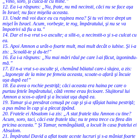
„Vino, soro, şi culcă-te cu mine.”
12. Ea i-a răspuns: „Nu, frate, nu mă necinsti, căci nu se face aşa
în Israel; nu face mişelia aceasta.
13. Unde mă voi duce eu cu ruşinea mea? Şi tu vei trece drept un
mişel în Israel. Acum, vorbeşte, te rog, împăratului, şi nu se va
împotrivi să fiu a ta.”
14. Dar el n-a vrut s-o asculte; a silit-o, a necinstit-o şi s-a culcat cu
ea.
15. Apoi Amnon a urât-o foarte mult, mai mult decât o iubise. Şi i-a
zis: „Scoală-te şi du-te!”
16. Ea i-a răspuns: „Nu mai mări răul pe care l-ai făcut, izgonindu-
mă.”
17. El n-a vrut s-o asculte şi, chemând băiatul care-i slujea, a zis:
„Izgoneşte de la mine pe femeia aceasta, scoate-o afară şi încuie
uşa după ea!”
18. Ea avea o rochie pestriţă; căci aceasta era haina pe care o
purtau fetele împăratului, câtă vreme erau fecioare. Slujitorul lui
Amnon a scos-o afară şi a încuiat uşa după ea.
19. Tamar şi-a presărat cenuşă pe cap şi şi-a sfâşiat haina pestriţă;
a pus mâna în cap şi a plecat ţipând.
20. Fratele ei Absalom i-a zis: „A stat fratele tău Amnon cu tine?
Acum, soro, taci, căci este fratele tău; nu te prea trece cu firea din
pricina aceasta.” Şi Tamar, nemângâiată, a locuit în casa fratelui ei
Absalom.
21. Împăratul David a aflat toate aceste lucruri şi s-a mâniat foarte