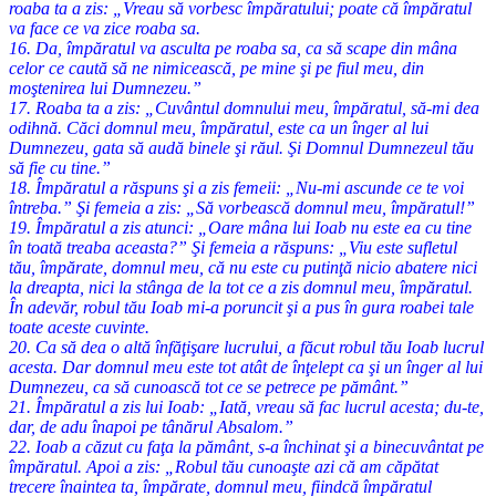
roaba ta a zis: „Vreau să vorbesc împăratului; poate că împăratul
va face ce va zice roaba sa.
16. Da, împăratul va asculta pe roaba sa, ca să scape din mâna
celor ce caută să ne nimicească, pe mine şi pe fiul meu, din
moştenirea lui Dumnezeu.”
17. Roaba ta a zis: „Cuvântul domnului meu, împăratul, să-mi dea
odihnă. Căci domnul meu, împăratul, este ca un înger al lui
Dumnezeu, gata să audă binele şi răul. Şi Domnul Dumnezeul tău
să fie cu tine.”
18. Împăratul a răspuns şi a zis femeii: „Nu-mi ascunde ce te voi
întreba.” Şi femeia a zis: „Să vorbească domnul meu, împăratul!”
19. Împăratul a zis atunci: „Oare mâna lui Ioab nu este ea cu tine
în toată treaba aceasta?” Şi femeia a răspuns: „Viu este sufletul
tău, împărate, domnul meu, că nu este cu putinţă nicio abatere nici
la dreapta, nici la stânga de la tot ce a zis domnul meu, împăratul.
În adevăr, robul tău Ioab mi-a poruncit şi a pus în gura roabei tale
toate aceste cuvinte.
20. Ca să dea o altă înfăţişare lucrului, a făcut robul tău Ioab lucrul
acesta. Dar domnul meu este tot atât de înţelept ca şi un înger al lui
Dumnezeu, ca să cunoască tot ce se petrece pe pământ.”
21. Împăratul a zis lui Ioab: „Iată, vreau să fac lucrul acesta; du-te,
dar, de adu înapoi pe tânărul Absalom.”
22. Ioab a căzut cu faţa la pământ, s-a închinat şi a binecuvântat pe
împăratul. Apoi a zis: „Robul tău cunoaşte azi că am căpătat
trecere înaintea ta, împărate, domnul meu, fiindcă împăratul