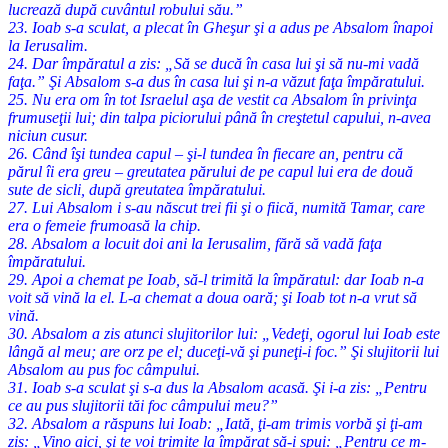
lucrează după cuvântul robului său.”
23. Ioab s-a sculat, a plecat în Gheşur şi a adus pe Absalom înapoi
la Ierusalim.
24. Dar împăratul a zis: „Să se ducă în casa lui şi să nu-mi vadă
faţa.” Şi Absalom s-a dus în casa lui şi n-a văzut faţa împăratului.
25. Nu era om în tot Israelul aşa de vestit ca Absalom în privinţa
frumuseţii lui; din talpa piciorului până în creştetul capului, n-avea
niciun cusur.
26. Când îşi tundea capul – şi-l tundea în fiecare an, pentru că
părul îi era greu – greutatea părului de pe capul lui era de două
sute de sicli, după greutatea împăratului.
27. Lui Absalom i s-au născut trei fii şi o fiică, numită Tamar, care
era o femeie frumoasă la chip.
28. Absalom a locuit doi ani la Ierusalim, fără să vadă faţa
împăratului.
29. Apoi a chemat pe Ioab, să-l trimită la împăratul: dar Ioab n-a
voit să vină la el. L-a chemat a doua oară; şi Ioab tot n-a vrut să
vină.
30. Absalom a zis atunci slujitorilor lui: „Vedeţi, ogorul lui Ioab este
lângă al meu; are orz pe el; duceţi-vă şi puneţi-i foc.” Şi slujitorii lui
Absalom au pus foc câmpului.
31. Ioab s-a sculat şi s-a dus la Absalom acasă. Şi i-a zis: „Pentru
ce au pus slujitorii tăi foc câmpului meu?”
32. Absalom a răspuns lui Ioab: „Iată, ţi-am trimis vorbă şi ţi-am
zis: „Vino aici, şi te voi trimite la împărat să-i spui: „Pentru ce m-