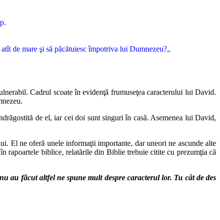
ip.
ău atît de mare şi să păcătuiesc împotriva lui Dumnezeu?„
vulnerabil. Cadrul scoate în evidenţă frumuseţea caracterului lui David.
umnezeu.
 îndrăgostită de el, iar cei doi sunt singuri în casă. Asemenea lui David,
ui. El ne oferă unele informaţii importante, dar uneori ne ascunde alte
n rapoartele biblice, relatările din Biblie trebuie citite cu prezumţia că
ei nu au făcut altfel ne spune mult despre caracterul lor. Tu cât de des