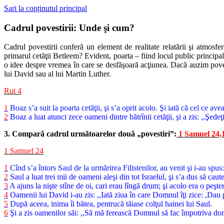
Sari la conținutul principal
Cadrul povestirii: Unde şi cum?
Cadrul povestirii conferă un element de realitate relatării şi atmos
primarul cetăţii Betleem? Evident, poarta – fiind locul public principa
o idee despre vremea în care se desfăşoară acţiunea. Dacă auzim poves
lui David sau al lui Martin Luther.
Rut 4
1
Boaz s’a suit la poarta cetăţii, şi s’a oprit acolo. Şi iată că cel ce av
2
Boaz a luat atunci zece oameni dintre bătrînii cetăţii, şi a zis: ,,Şedeţi
3. Compară cadrul următoarelor două „povestiri”:
1 Samuel 24,
1 Samuel 24
1
Cînd s’a întors Saul de la urmărirea Filistenilor, au venit şi i-au spu
2
Saul a luat trei mii de oameni aleşi din tot Israelul, şi s’a dus să caut
3
A ajuns la nişte stîne de oi, cari erau lîngă drum; şi acolo era o peşt
4
Oamenii lui David i-au zis: ,,Iată ziua în care Domnul îţi zice: ,Dau pe 
5
După aceea, inima îi bătea, pentrucă tăiase colţul hainei lui Saul.
6
Şi a zis oamenilor săi: ,,Să mă ferească Domnul să fac împotriva do