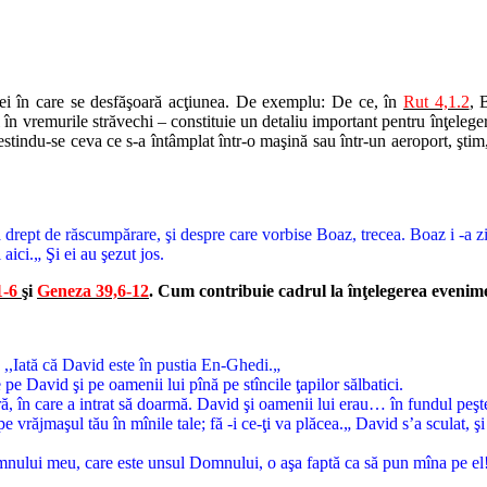
ferei în care se desfăşoară acţiunea. De exemplu: De ce, în
Rut 4,1.2
, 
l în vremurile străvechi – constituie un detaliu important pentru înţeleg
tindu-se ceva ce s-a întâmplat într-o maşină sau într-un aeroport, ştim,
ea drept de răscumpărare, şi despre care vorbise Boaz, trecea. Boaz i -a zis: 
 aici.„ Şi ei au şezut jos.
1-6
şi
Geneza 39,6-12
. Cum contribuie cadrul la înţelegerea evenim
s: ,,Iată că David este în pustia En-Ghedi.„
e pe David şi pe oamenii lui pînă pe stîncile ţapilor sălbatici.
eră, în care a intrat să doarmă. David şi oamenii lui erau… în fundul peşte
vrăjmaşul tău în mînile tale; fă -i ce-ţi va plăcea.„ David s’a sculat, şi a
mnului meu, care este unsul Domnului, o aşa faptă ca să pun mîna pe el