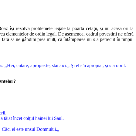
Boaz îşi rezolvă problemele legale la poarta cetăţii, şi nu acasă ori la
erea elementelor de ordin legal. De asemenea, cadrul povestirii ne oferă
 fără să ne gândim prea mult, că întâmplarea nu s-a petrecut în timpul
,,Hei, cutare, apropie-te, stai aici.„ Şi el s’a apropiat, şi s’a oprit.
entelor?
rii.
 tăiat încet colţul hainei lui Saul.
! Căci el este unsul Domnului.„