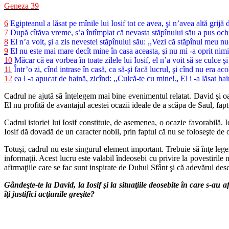
Geneza 39
6
Egipteanul a lăsat pe mînile lui Iosif tot ce avea, şi n’avea altă grijă 
7
După cîtăva vreme, s’a întîmplat că nevasta stăpînului său a pus ochii 
8
El n’a voit, şi a zis nevestei stăpînului său: ,,Vezi că stăpînul meu n
9
El nu este mai mare decît mine în casa aceasta, şi nu mi -a oprit nimi
10
Măcar că ea vorbea în toate zilele lui Iosif, el n’a voit să se culce ş
11
Într’o zi, cînd intrase în casă, ca să-şi facă lucrul, şi cînd nu era ac
12
ea l -a apucat de haină, zicînd: ,,Culcă-te cu mine!„ El i -a lăsat hai
Cadrul ne ajută să înţelegem mai bine evenimentul relatat. David şi oam
El nu profită de avantajul acestei ocazii ideale de a scăpa de Saul, 
Cadrul istoriei lui Iosif constituie, de asemenea, o ocazie favorabilă. I
Iosif dă dovadă de un caracter nobil, prin faptul că nu se foloseşte de 
Totuşi, cadrul nu este singurul element important. Trebuie să înţe leg
informaţii. Acest lucru este valabil îndeosebi cu privire la povestirile 
afirmaţiile care se fac sunt inspirate de Duhul Sfânt şi că adevărul de
Gândeşte-te la David, la Iosif şi la situaţiile deosebite în care s-au 
îţi justifici acţiunile greşite?