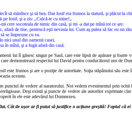
decît să mănînce şi să bea. Dar Iosif era frumos la statură, şi plăcut la ch
pe Iosif, şi a zis: ,,Culcă-te cu mine!„
u-mi cere socoteala de nimic din casă, şi mi -a dat pe mînă tot ce are.
c, afară de tine, pentrucă eşti nevasta lui. Cum aş putea să fac eu un r
i să se împreune cu ea.
olo nici unul din oamenii casei,
na în mînă, şi a fugit afară din casă.
enii lui îl găsesc singur pe Saul, care este lipsit de apărare şi foarte 
fapt care demonstrează respectul lui David pentru conducătorul uns de D
osif este frumos şi are o poziţie de autoritate. Soţia stăpânului său este
ocazia aceasta.
em punctul de vedere al naratorului. Noi vedem evenimentul prin ochii l
nereligioase. Deşi există şi puncte de vedere ale autorilor exprimate clar î
scoperit în ele este adevărul lui Dumnezeu.
aflat. Cât de uşor ar fi putut să justifice o acţiune greşită! Faptul că 