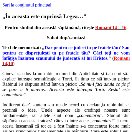
Sari la conținutul principal
„În aceasta este cuprinsă Legea…”
Pentru studiul din această săptămână, citeşte
Romani 14 – 16
.
Sabat după-amiază
Text de memorizat: „
Dar pentru ce judeci tu pe fratele tău? Sau
pentru ce dispreţuieşti tu pe fratele tău? Căci toţi ne vom
înfăţişa înaintea scaunului de judecată al lui Hristos.
” (
Romani
14,10
)
Cineva s-a dus la un rabin renumit din Antichitate şi i-a cerut să-i
explice întreaga semnificaţie a Torei, în timp ce stă într-un picior.
Rabinul i-a răspuns stând într-un picior: „
Să nu-i faci altuia ce ţie ţi
se pare a fi dureros. Aceasta este întreaga Toră. Restul este
comentariu
”.
Indiferent dacă suntem sau nu de acord cu declaraţia rabinului, el
prezintă o idee. Unele aspecte ale credinţei noastre sunt
fundamentale, iar altele sunt doar „
comentariu
”. Studiul din
săptămâna aceasta tratează câteva dintre acele „
comentarii
”. Lucrul
acesta înseamnă că tot ce a fost înainte s-a concentrat foarte mult
asupra principiilor fundamentale ale mântuirii. Care este rolul Legii