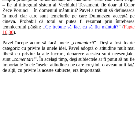
– fie al întregului sistem al Vechiului Testament, fie doar al Celor
Zece Porunci – în domeniul mântuirii? Pavel a trebuit să definească
în mod clar care sunt temeiurile pe care Dumnezeu acceptă pe
cineva. Probabil că totul ar putea fi rezumat prin întrebarea
temnicerului păgân: „
Ce trebuie să fac, ca să fiu mântuit?
” (
Fapte
16,30
).
Pavel începe acum să facă unele „
comentarii
”. Deşi a fost foarte
categoric cu privire la unele idei, Pavel adoptă o atitudine mult mai
liberă cu privire la alte lucruri, deoarece acestea sunt neesenţiale,
sunt „
comentarii
”. În acelaşi timp, deşi subiectele ar fi putut să nu fie
importante în ele însele, atitudinea pe care creştinii o aveau unii faţă
de alţii, cu privire la aceste subiecte, era importantă.