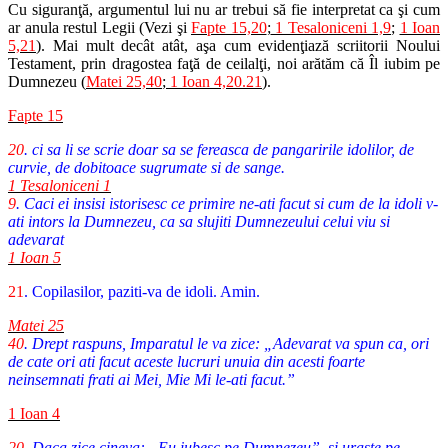
Cu siguranţă, argumentul lui nu ar trebui să fie interpretat ca şi cum
ar anula restul Legii (Vezi şi
Fapte 15,20
;
1 Tesaloniceni 1,9
;
1 Ioan
5,21
). Mai mult decât atât, aşa cum evidenţiază scriitorii Noului
Testament, prin dragostea faţă de ceilalţi, noi arătăm că Îl iubim pe
Dumnezeu (
Matei 25,40
;
1 Ioan 4,20.21
).
Fapte 15
20
. ci sa li se scrie doar sa se fereasca de pangaririle idolilor, de
curvie, de dobitoace sugrumate si de sange.
1 Tesaloniceni 1
9
. Caci ei insisi istorisesc ce primire ne-ati facut si cum de la idoli v-
ati intors la Dumnezeu, ca sa slujiti Dumnezeului celui viu si
adevarat
1 Ioan 5
21
. Copilasilor, paziti-va de idoli. Amin.
Matei 25
40
. Drept raspuns, Imparatul le va zice: „Adevarat va spun ca, ori
de cate ori ati facut aceste lucruri unuia din acesti foarte
neinsemnati frati ai Mei, Mie Mi le-ati facut.”
1 Ioan 4
20
. Daca zice cineva: „Eu iubesc pe Dumnezeu”, si uraste pe