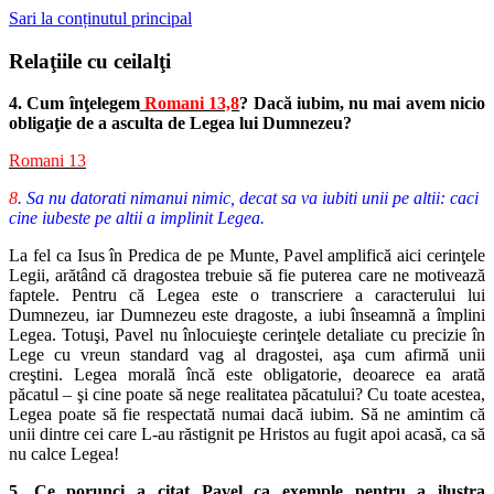
Sari la conținutul principal
Relaţiile cu ceilalţi
4. Cum înţelegem
Romani 13,8
? Dacă iubim, nu mai avem nicio
obligaţie de a asculta de Legea lui Dumnezeu?
Romani 13
8
. Sa nu datorati nimanui nimic, decat sa va iubiti unii pe altii: caci
cine iubeste pe altii a implinit Legea.
La fel ca Isus în Predica de pe Munte, Pavel amplifică aici cerinţele
Legii, arătând că dragostea trebuie să fie puterea care ne motivează
faptele. Pentru că Legea este o transcriere a caracterului lui
Dumnezeu, iar Dumnezeu este dragoste, a iubi înseamnă a împlini
Legea. Totuşi, Pavel nu înlocuieşte cerinţele detaliate cu precizie în
Lege cu vreun standard vag al dragostei, aşa cum afirmă unii
creştini. Legea morală încă este obligatorie, deoarece ea arată
păcatul – şi cine poate să nege realitatea păcatului? Cu toate acestea,
Legea poate să fie respectată numai dacă iubim. Să ne amintim că
unii dintre cei care L-au răstignit pe Hristos au fugit apoi acasă, ca să
nu calce Legea!
5. Ce porunci a citat Pavel ca exemple pentru a ilustra