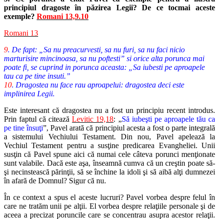
principiul dragoste în păzirea Legii? De ce tocmai aceste
exemple?
Romani 13,9.10
Romani 13
9
. De fapt: „Sa nu preacurvesti, sa nu furi, sa nu faci nicio
marturisire mincinoasa, sa nu poftesti” si orice alta porunca mai
poate fi, se cuprind in porunca aceasta: „Sa iubesti pe aproapele
tau ca pe tine insuti.”
10
. Dragostea nu face rau aproapelui: dragostea deci este
implinirea Legii.
Este interesant că dragostea nu a fost un principiu recent introdus.
Prin faptul că citează
Levitic 19,18
: „
Să iubeşti pe aproapele tău ca
pe tine însuţi
”, Pavel arată că principiul acesta a fost o parte integrală
a sistemului Vechiului Testament. Din nou, Pavel apelează la
Vechiul Testament pentru a susţine predicarea Evangheliei. Unii
susţin că Pavel spune aici că numai cele câteva porunci menţionate
sunt valabile. Dacă este aşa, înseamnă cumva că un creştin poate să-
şi necinstească părinţii, să se închine la idoli şi să aibă alţi dumnezei
în afară de Domnul? Sigur că nu.
În ce context a spus el aceste lucruri? Pavel vorbea despre felul în
care ne tratăm unii pe alţii. El vorbea despre relaţiile personale şi de
aceea a precizat poruncile care se concentrau asupra acestor relaţii.