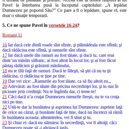
Pavel la întrebarea pusă la începutul capitolului: „A lepădat
Dumnezeu pe poporul Său?” Ce pare a fi o lepădare, spune el, este
doar o situaţie temporară.
5. Ce ne spune Pavel în
versetele 16-24
?
Romani 11
16
Iar dacă cele dintîi roade sînt sfinte, şi plămădeala este sfîntă; şi
dacă rădăcina este sfîntă, şi ramurile sînt sfinte.
17
Iar dacă unele din ramuri au fost tăiate, şi dacă tu, care erai
dintr’un măslin sălbatic, ai fost altoit în locul lor, şi ai fost făcut
părtaş rădăcinii şi grăsimii măslinului,
18
nu te făli faţă de ramuri. Dacă te făleşti, să ştii că nu tu ţii
rădăcina, ci rădăcina te ţine pe tine.
19
Dar vei zice: ,,Ramurile au fost tăiate, ca să fiu altoit eu.„
20
Adevărat: au fost tăiate din pricina necredinţei lor, şi tu stai în
picioare prin credinţă: Nu te îngîmfa dar, ci teme-te!
21
Căci dacă n’a cruţat Dumnezeu ramurile fireşti, nu te va cruţa
nici pe tine.
22
Uită-te dar la bunătatea şi asprimea lui Dumnezeu: asprime faţă
de ceice au căzut, şi bunătate faţă de tine, dacă nu încetezi să rămîi
în bunătatea aceasta; altmintrelea, vei fi tăiat şi tu.
23
Şi chiar ei: dacă nu stăruiesc în necredinţă, vor fi altoiţi; căci
Dumnezeu poate să -i altoiască iarăş.