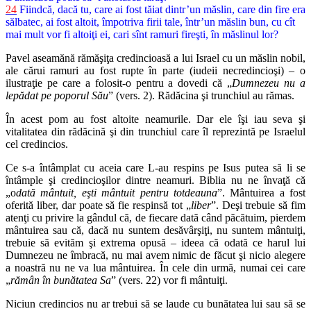
24
Fiindcă, dacă tu, care ai fost tăiat dintr’un măslin, care din fire era
sălbatec, ai fost altoit, împotriva firii tale, într’un măslin bun, cu cît
mai mult vor fi altoiţi ei, cari sînt ramuri fireşti, în măslinul lor?
Pavel aseamănă rămăşiţa credincioasă a lui Israel cu un măslin nobil,
ale cărui ramuri au fost rupte în parte (iudeii necredincioşi) – o
ilustraţie pe care a folosit-o pentru a dovedi că „
Dumnezeu nu a
lepădat pe poporul Său
” (vers. 2). Rădăcina şi trunchiul au rămas.
În acest pom au fost altoite neamurile. Dar ele îşi iau seva şi
vitalitatea din rădăcină şi din trunchiul care îl reprezintă pe Israelul
cel credincios.
Ce s-a întâmplat cu aceia care L-au respins pe Isus putea să li se
întâmple şi credincioşilor dintre neamuri. Biblia nu ne învaţă că
„o
dată mântuit, eşti mântuit pentru totdeauna
”. Mântuirea a fost
oferită liber, dar poate să fie respinsă tot „
liber
”. Deşi trebuie să fim
atenţi cu privire la gândul că, de fiecare dată când păcătuim, pierdem
mântuirea sau că, dacă nu suntem desăvârşiţi, nu suntem mântuiţi,
trebuie să evităm şi extrema opusă – ideea că odată ce harul lui
Dumnezeu ne îmbracă, nu mai avem nimic de făcut şi nicio alegere
a noastră nu ne va lua mântuirea. În cele din urmă, numai cei care
„
rămân în bunătatea Sa
” (vers. 22) vor fi mântuiţi.
Niciun credincios nu ar trebui să se laude cu bunătatea lui sau să se