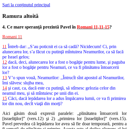
Sari la conținutul principal
Ramura altoită
4. Ce mare speranţă prezintă Pavel în
Romani 11,11-15
?
Romani 11
11
Întreb dar: ,,S’au poticnit ei ca să cadă? Nicidecum! Ci, prin
alunecarea lor, s’a făcut cu putinţă mîntuirea Neamurilor, ca să facă
pe Israel gelos;
12
dacă, deci, alunecarea lor a fost o bogăţie pentru lume, şi paguba
lor a fost o bogăţie pentru Neamuri, ce va fi plinătatea întoarcerii
lor?
13
V’o spun vouă, Neamurilor: ,,Întrucît sînt apostol al Neamurilor,
îmi slăvesc slujba mea,
14
şi caut, ca, dacă este cu putinţă, să stîrnesc gelozia celor din
neamul meu, şi să mîntuiesc pe unii din ei.
15
Căci, dacă lepădarea lor a adus împăcarea lumii, ce va fi primirea
lor din nou, decît viaţă din morţi?
Aici găsim două expresii paralele: „plinătatea întoarcerii lor
[israeliţilor]” (vers.12) şi 2) „primirea lor [israeliţilor]” (vers.15).
Pavel prevedea că lepădarea lor avea să fie doar temporară, pentru a
fi urmată de plinătate şi primire. Acesta este al doilea răspuns al lui