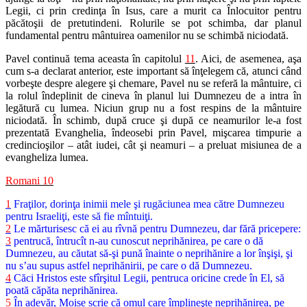
Legii, ci prin credinţa în Isus, care a murit ca Înlocuitor pentru
păcătoşii de pretutindeni. Rolurile se pot schimba, dar planul
fundamental pentru mântuirea oamenilor nu se schimbă niciodată.
Pavel continuă tema aceasta în capitolul
11
. Aici, de asemenea, aşa
cum s-a declarat anterior, este important să înţelegem că, atunci când
vorbeşte despre alegere şi chemare, Pavel nu se referă la mântuire, ci
la rolul îndeplinit de cineva în planul lui Dumnezeu de a intra în
legătură cu lumea. Niciun grup nu a fost respins de la mântuire
niciodată. În schimb, după cruce şi după ce neamurilor le-a fost
prezentată Evanghelia, îndeosebi prin Pavel, mişcarea timpurie a
credincioşilor – atât iudei, cât şi neamuri – a preluat misiunea de a
evangheliza lumea.
Romani 10
1
Fraţilor, dorinţa inimii mele şi rugăciunea mea către Dumnezeu
pentru Israeliţi, este să fie mîntuiţi.
2
Le mărturisesc că ei au rîvnă pentru Dumnezeu, dar fără pricepere:
3
pentrucă, întrucît n-au cunoscut neprihănirea, pe care o dă
Dumnezeu, au căutat să-şi pună înainte o neprihănire a lor înşişi, şi
nu s’au supus astfel neprihănirii, pe care o dă Dumnezeu.
4
Căci Hristos este sfîrşitul Legii, pentruca oricine crede în El, să
poată căpăta neprihănirea.
5
În adevăr, Moise scrie că omul care împlineşte neprihănirea, pe