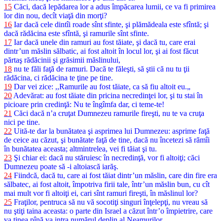
15
Căci, dacă lepădarea lor a adus împăcarea lumii, ce va fi primirea
lor din nou, decît viaţă din morţi?
16
Iar dacă cele dintîi roade sînt sfinte, şi plămădeala este sfîntă; şi
dacă rădăcina este sfîntă, şi ramurile sînt sfinte.
17
Iar dacă unele din ramuri au fost tăiate, şi dacă tu, care erai
dintr’un măslin sălbatic, ai fost altoit în locul lor, şi ai fost făcut
părtaş rădăcinii şi grăsimii măslinului,
18
nu te făli faţă de ramuri. Dacă te făleşti, să ştii că nu tu ţii
rădăcina, ci rădăcina te ţine pe tine.
19
Dar vei zice: ,,Ramurile au fost tăiate, ca să fiu altoit eu.„
20
Adevărat: au fost tăiate din pricina necredinţei lor, şi tu stai în
picioare prin credinţă: Nu te îngîmfa dar, ci teme-te!
21
Căci dacă n’a cruţat Dumnezeu ramurile fireşti, nu te va cruţa
nici pe tine.
22
Uită-te dar la bunătatea şi asprimea lui Dumnezeu: asprime faţă
de ceice au căzut, şi bunătate faţă de tine, dacă nu încetezi să rămîi
în bunătatea aceasta; altmintrelea, vei fi tăiat şi tu.
23
Şi chiar ei: dacă nu stăruiesc în necredinţă, vor fi altoiţi; căci
Dumnezeu poate să -i altoiască iarăş.
24
Fiindcă, dacă tu, care ai fost tăiat dintr’un măslin, care din fire era
sălbatec, ai fost altoit, împotriva firii tale, într’un măslin bun, cu cît
mai mult vor fi altoiţi ei, cari sînt ramuri fireşti, în măslinul lor?
25
Fraţilor, pentruca să nu vă socotiţi singuri înţelepţi, nu vreau să
nu ştiţi taina aceasta: o parte din Israel a căzut într’o împietrire, care
va ţinea pînă va intra numărul deplin al Neamurilor.