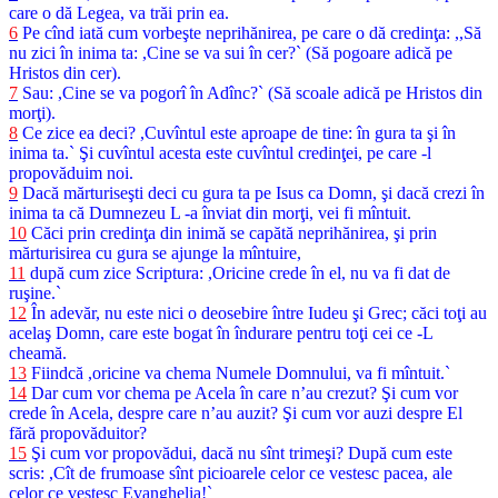
care o dă Legea, va trăi prin ea.
6
Pe cînd iată cum vorbeşte neprihănirea, pe care o dă credinţa: ,,Să
nu zici în inima ta: ,Cine se va sui în cer?` (Să pogoare adică pe
Hristos din cer).
7
Sau: ,Cine se va pogorî în Adînc?` (Să scoale adică pe Hristos din
morţi).
8
Ce zice ea deci? ,Cuvîntul este aproape de tine: în gura ta şi în
inima ta.` Şi cuvîntul acesta este cuvîntul credinţei, pe care -l
propovăduim noi.
9
Dacă mărturiseşti deci cu gura ta pe Isus ca Domn, şi dacă crezi în
inima ta că Dumnezeu L -a înviat din morţi, vei fi mîntuit.
10
Căci prin credinţa din inimă se capătă neprihănirea, şi prin
mărturisirea cu gura se ajunge la mîntuire,
11
după cum zice Scriptura: ,Oricine crede în el, nu va fi dat de
ruşine.`
12
În adevăr, nu este nici o deosebire între Iudeu şi Grec; căci toţi au
acelaş Domn, care este bogat în îndurare pentru toţi cei ce -L
cheamă.
13
Fiindcă ,oricine va chema Numele Domnului, va fi mîntuit.`
14
Dar cum vor chema pe Acela în care n’au crezut? Şi cum vor
crede în Acela, despre care n’au auzit? Şi cum vor auzi despre El
fără propovăduitor?
15
Şi cum vor propovădui, dacă nu sînt trimeşi? După cum este
scris: ,Cît de frumoase sînt picioarele celor ce vestesc pacea, ale
celor ce vestesc Evanghelia!`