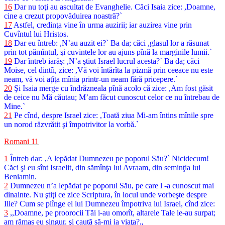
16
Dar nu toţi au ascultat de Evanghelie. Căci Isaia zice: ,Doamne,
cine a crezut propovăduirea noastră?`
17
Astfel, credinţa vine în urma auzirii; iar auzirea vine prin
Cuvîntul lui Hristos.
18
Dar eu întreb: ,N’au auzit ei?` Ba da; căci ,glasul lor a răsunat
prin tot pămîntul, şi cuvintele lor au ajuns pînă la marginile lumii.`
19
Dar întreb iarăş: ,N’a ştiut Israel lucrul acesta?` Ba da; căci
Moise, cel dintîi, zice: ,Vă voi întărîta la pizmă prin ceeace nu este
neam, vă voi aţîţa mînia printr-un neam fără pricepere.`
20
Şi Isaia merge cu îndrăzneala pînă acolo că zice: ,Am fost găsit
de ceice nu Mă căutau; M’am făcut cunoscut celor ce nu întrebau de
Mine.`
21
Pe cînd, despre Israel zice: ,Toată ziua Mi-am întins mînile spre
un norod răzvrătit şi împotrivitor la vorbă.`
Romani 11
1
Întreb dar: ,A lepădat Dumnezeu pe poporul Său?` Nicidecum!
Căci şi eu sînt Israelit, din sămînţa lui Avraam, din seminţia lui
Beniamin.
2
Dumnezeu n’a lepădat pe poporul Său, pe care l -a cunoscut mai
dinainte. Nu ştiţi ce zice Scriptura, în locul unde vorbeşte despre
Ilie? Cum se plînge el lui Dumnezeu împotriva lui Israel, cînd zice:
3
,,Doamne, pe proorocii Tăi i-au omorît, altarele Tale le-au surpat;
am rămas eu singur, şi caută să-mi ia viaţa?„