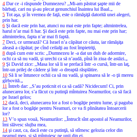
4
Dar ce -i răspunde Dumnezeu? ,,Mi-am păstrat şapte mii de
bărbaţi, cari nu şi-au plecat genunchiul înaintea lui Baal.„
5
Tot aşa, şi în vremea de faţă, este o rămăşiţă datorită unei alegeri,
prin har.
6
Şi dacă este prin har, atunci nu mai este prin fapte; altmintrelea,
harul n’ar mai fi har. Şi dacă este prin fapte, nu mai este prin har;
altmintrelea, fapta n’ar mai fi faptă.
7
Deci, ce urmează? Că Israel n’a căpătat ce căuta, iar rămăşiţa
aleasă a căpătat; pe cînd ceilalţi au fost împietriţi,
8
după cum este scris: ,,Dumnezeu le -a dat un duh de adormire,
ochi ca să nu vadă, şi urechi ca să n’audă, pînă în ziua de astăzi.„
9
Şi David zice: ,,Masa lor să li se prefacă într -o cursă, într-un laţ,
într-un prilej de cădere şi într -o dreaptă răsplătire.
10
Să li se întunece ochii ca să nu vadă, şi spinarea să le -o ţii mereu
gîrbovită.„
11
Întreb dar: ,,S’au poticnit ei ca să cadă? Nicidecum! Ci, prin
alunecarea lor, s’a făcut cu putinţă mîntuirea Neamurilor, ca să facă
pe Israel gelos;
12
dacă, deci, alunecarea lor a fost o bogăţie pentru lume, şi paguba
lor a fost o bogăţie pentru Neamuri, ce va fi plinătatea întoarcerii
lor?
13
V’o spun vouă, Neamurilor: ,,Întrucît sînt apostol al Neamurilor,
îmi slăvesc slujba mea,
14
şi caut, ca, dacă este cu putinţă, să stîrnesc gelozia celor din
neamul meu, şi să mîntuiesc pe unii din ei.