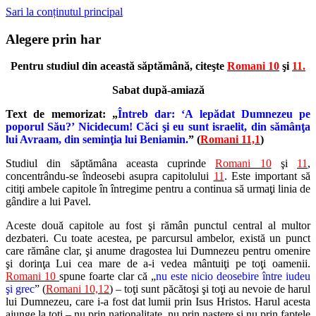
Sari la conținutul principal
Alegere prin har
Pentru studiul din această săptămână, citeşte
Romani 10
şi
11.
Sabat după-amiază
Text de memorizat: „
Întreb dar: ‘A lepădat Dumnezeu pe
poporul Său?’ Nicidecum! Căci şi eu sunt israelit, din sămânţa
lui Avraam, din seminţia lui Beniamin.
” (
Romani 11,1
)
Studiul din săptămâna aceasta cuprinde
Romani 10
şi
11
,
concentrându-se îndeosebi asupra capitolului
11
. Este important să
citiţi ambele capitole în întregime pentru a continua să urmaţi linia de
gândire a lui Pavel.
Aceste două capitole au fost şi rămân punctul central al multor
dezbateri. Cu toate acestea, pe parcursul ambelor, există un punct
care rămâne clar, şi anume dragostea lui Dumnezeu pentru omenire
şi dorinţa Lui cea mare de a-i vedea mântuiţi pe toţi oamenii.
Romani 10
spune foarte clar că „
nu este nicio deosebire între iudeu
şi grec
” (
Romani 10,12
) – toţi sunt păcătoşi şi toţi au nevoie de harul
lui Dumnezeu, care i-a fost dat lumii prin Isus Hristos. Harul acesta
ajunge la toţi – nu prin naţionalitate, nu prin naştere şi nu prin faptele