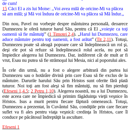
de cum!
15
Căci El a zis lui Moise: ,,Voi avea milă de oricine-Mi va plăcea
să am milă; şi Mă voi îndura de oricine-Mi va plăcea să Mă îndur.„
Din nou, Pavel nu vorbeşte despre mântuirea personală, deoarece
Dumnezeu le oferă tuturor harul Său, pentru că El „
voieşte ca toţi
oamenii să fie mântuiţi
” (
1 Timotei 2,4
). „
Harul lui Dumnezeu, care
aduce mântuire pentru toţi oamenii, a fost arătat
” (
Tit 2,11
). Totuşi,
Dumnezeu poate să aleagă popoare care să îndeplinească un rol şi,
deşi ele pot să refuze să îndeplinească rolul acela, nu pot să
împiedice alegerea lui Dumnezeu. Dar, indiferent cât de mult ar fi
vrut, Esau nu putea să fie strămoşul lui Mesia, nici al poporului ales.
În cele din urmă, nu a fost o alegere arbitrară din partea lui
Dumnezeu sau o hotărâre divină prin care Esau să fie exclus de la
mântuire. Darurile harului Său prin Hristos sunt oferite fără plată
tuturor. Noi toţi am fost aleşi să fim mântuiţi, nu să fim pierduţi
(
Efeseni 1,4.5
;
2 Petru 1,10
). Alegerea noastră, nu a lui Dumnezeu,
este aceea care ne împiedică să primim făgăduinţa vieţii veşnice în
Hristos. Isus a murit pentru fiecare făptură omenească. Totuşi,
Dumnezeu a prezentat, în Cuvântul Său, condiţiile prin care fiecare
suflet va fi ales pentru viaţa veşnică: credinţa în Hristos, care îl
conduce pe păcătosul îndreptăţit la ascultare.
Efeseni 1