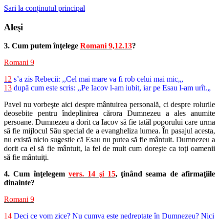
Sari la conținutul principal
Aleşi
3. Cum putem înţelege
Romani 9,12.13
?
Romani 9
12
s’a zis Rebecii: ,,Cel mai mare va fi rob celui mai mic„,
13
după cum este scris: ,,Pe Iacov l-am iubit, iar pe Esau l-am urît.„
Pavel nu vorbeşte aici despre mântuirea personală, ci despre rolurile
deosebite pentru îndeplinirea cărora Dumnezeu a ales anumite
persoane. Dumnezeu a dorit ca Iacov să fie tatăl poporului care urma
să fie mijlocul Său special de a evangheliza lumea. În pasajul acesta,
nu există nicio sugestie că Esau nu putea să fie mântuit. Dumnezeu a
dorit ca el să fie mântuit, la fel de mult cum doreşte ca toţi oamenii
să fie mântuiţi.
4. Cum înţelegem
vers. 14 şi 15
, ţinând seama de afirmaţiile
dinainte?
Romani 9
14
Deci ce vom zice? Nu cumva este nedreptate în Dumnezeu? Nici