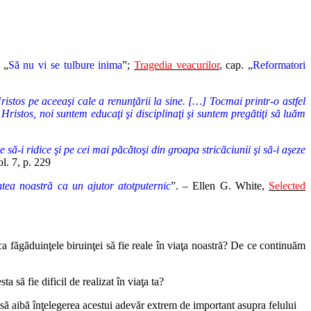
 „
Să nu vi se tulbure inima
”;
Tragedia veacurilor
, cap. „
Reformatori
istos pe aceeaşi cale a renunţării la sine. […] Tocmai printr-o astfel
 Hristos, noi suntem educaţi şi disciplinaţi şi suntem pregătiţi să luăm
ă-i ridice şi pe cei mai păcătoşi din groapa stricăciunii şi să-i aşeze
ol. 7, p. 229
ntea noastră ca un ajutor atotputernic
”. – Ellen G. White,
Selected
a făgăduinţele biruinţei să fie reale în viaţa noastră? De ce continuăm
 să fie dificil de realizat în viaţa ta?
ui să aibă înţelegerea acestui adevăr extrem de important asupra felului