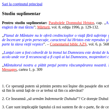
Sari la conținutul principal
Studiu suplimentar
Pentru studiu suplimentar:
Parabolele Domnului Hristos
, cap. „
A
englezi de mai târziu
”;
Mărturii
, vol. 8, ediţia 1996, p. 129-132.
„
Planul de Mântuire nu le oferă credincioşilor o viaţă fără suferinţe
de încercare şi prin persecuţie, caracterul lui Hristos este reprodus ş
parte la slava vieţii veşnice
”. –
Comentariul biblic AZŞ
, vol. 6, p. 56
„
Lanţul care a fost coborât de la tronul lui Dumnezeu este destul de l
acolo unde vor fi recunoscuţi a fi copii ai lui Dumnezeu, moştenitori 
„
Mântuitorul nostru a plătit preţul pentru răscumpărarea noastră. 
Messages
, cartea 1, p. 309
1. Ce speranţă putem să primim pentru noi înşine din pasajele din scri
să fim în urmă faţă de ce ar trebui să fim cu adevărat?
2. Ce înseamnă „
să urmăm îndemnurile Duhului
”? Ce doreşte Duhul Sf
3. Care sunt implicaţiile faptului că noi suntem fie de o parte, fie de c