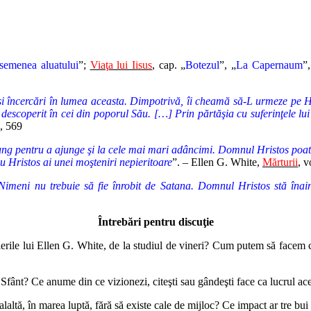
semenea aluatului
”;
Viaţa lui Iisus
, cap. „
Botezul
”, „
La Capernaum
”,
 şi încercări în lumea aceasta. Dimpotrivă, îi cheamă să-L urmeze pe Hr
i descoperit în cei din poporul Său. […] Prin părtăşia cu suferinţele lui
8, 569
ung pentru a ajunge şi la cele mai mari adâncimi. Domnul Hristos poate s
cu Hristos ai unei moşteniri nepieritoare
”. – Ellen G. White,
Mărturii
, v
Nimeni nu trebuie să fie înrobit de Satana. Domnul Hristos stă înai
Întrebări pentru discuţie
erile lui Ellen G. White, de la studiul de vineri? Cum putem să facem c
ânt? Ce anume din ce vizionezi, citeşti sau gândeşti face ca lucrul acesta
ealaltă, în marea luptă, fără să existe cale de mijloc? Ce impact ar tre b