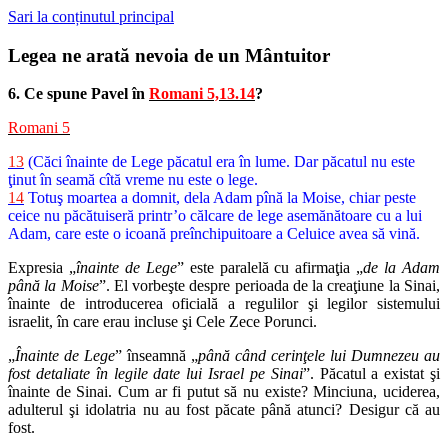
Sari la conținutul principal
Legea ne arată nevoia de un Mântuitor
6. Ce spune Pavel în
Romani 5,13.14
?
Romani 5
13
(Căci înainte de Lege păcatul era în lume. Dar păcatul nu este
ţinut în seamă cîtă vreme nu este o lege.
14
Totuş moartea a domnit, dela Adam pînă la Moise, chiar peste
ceice nu păcătuiseră printr’o călcare de lege asemănătoare cu a lui
Adam, care este o icoană preînchipuitoare a Celuice avea să vină.
Expresia „
înainte de Lege
” este paralelă cu afirmaţia „
de la Adam
până la Moise
”. El vorbeşte despre perioada de la creaţiune la Sinai,
înainte de introducerea oficială a regulilor şi legilor sistemului
israelit, în care erau incluse şi Cele Zece Porunci.
„
Înainte de Lege
” înseamnă „
până când cerinţele lui Dumnezeu au
fost detaliate în legile date lui Israel pe Sinai
”. Păcatul a existat şi
înainte de Sinai. Cum ar fi putut să nu existe? Minciuna, uciderea,
adulterul şi idolatria nu au fost păcate până atunci? Desigur că au
fost.