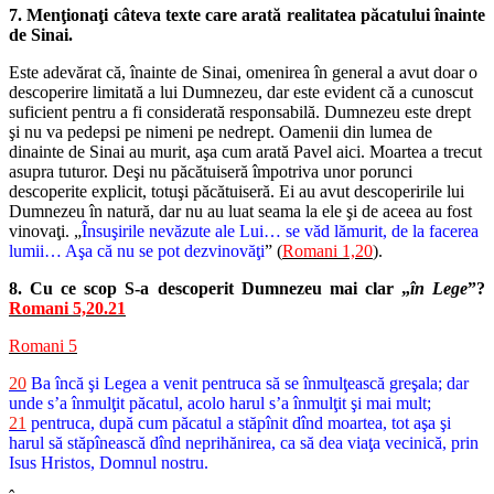
7. Menţionaţi câteva texte care arată realitatea păcatului înainte
de Sinai.
Este adevărat că, înainte de Sinai, omenirea în general a avut doar o
descoperire limitată a lui Dumnezeu, dar este evident că a cunoscut
suficient pentru a fi considerată responsabilă. Dumnezeu este drept
şi nu va pedepsi pe nimeni pe nedrept. Oamenii din lumea de
dinainte de Sinai au murit, aşa cum arată Pavel aici. Moartea a trecut
asupra tuturor. Deşi nu păcătuiseră împotriva unor porunci
descoperite explicit, totuşi păcătuiseră. Ei au avut descoperirile lui
Dumnezeu în natură, dar nu au luat seama la ele şi de aceea au fost
vinovaţi. „
Însuşirile nevăzute ale Lui… se văd lămurit, de la facerea
lumii… Aşa că nu se pot dezvinovăţi
” (
Romani 1,20
).
8. Cu ce scop S-a descoperit Dumnezeu mai clar „
în Lege
”?
Romani 5,20.21
Romani 5
20
Ba încă şi Legea a venit pentruca să se înmulţească greşala; dar
unde s’a înmulţit păcatul, acolo harul s’a înmulţit şi mai mult;
21
pentruca, după cum păcatul a stăpînit dînd moartea, tot aşa şi
harul să stăpînească dînd neprihănirea, ca să dea viaţa vecinică, prin
Isus Hristos, Domnul nostru.