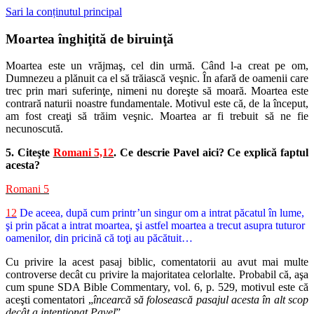
Sari la conținutul principal
Moartea înghiţită de biruinţă
Moartea este un vrăjmaş, cel din urmă. Când l-a creat pe om,
Dumnezeu a plănuit ca el să trăiască veşnic. În afară de oamenii care
trec prin mari suferinţe, nimeni nu doreşte să moară. Moartea este
contrară naturii noastre fundamentale. Motivul este că, de la început,
am fost creaţi să trăim veşnic. Moartea ar fi trebuit să ne fie
necunoscută.
5. Citeşte
Romani 5,12
. Ce descrie Pavel aici? Ce explică faptul
acesta?
Romani 5
12
De aceea, după cum printr’un singur om a intrat păcatul în lume,
şi prin păcat a intrat moartea, şi astfel moartea a trecut asupra tuturor
oamenilor, din pricină că toţi au păcătuit…
Cu privire la acest pasaj biblic, comentatorii au avut mai multe
controverse decât cu privire la majoritatea celorlalte. Probabil că, aşa
cum spune SDA Bible Commentary, vol. 6, p. 529, motivul este că
aceşti comentatori „
încearcă să folosească pasajul acesta în alt scop
decât a intenţionat Pavel
”.