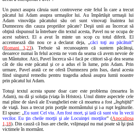
Un punct asupra căruia sunt controverse este felul în care a trecut
păcatul lui Adam asupra urmaşilor lui. Au împărtăşit urmaşii lui
Adam vinovăţia păcatului său ori sunt vinovaţi înaintea lui
Dumnezeu din cauza propriilor păcate? Deşii unii au încercat să
obţină răspunsul la întrebare din textul acesta, Pavel nu se ocupa de
acest subiect. El a avut în minte un scop cu totul diferit. El
accentuează din nou ce a declarat deja, „
căci toţi au păcătuit
”
(
Romani 3,23
). Trebuie să recunoaştem că suntem păcătoşi,
deoarece numai în felul acesta ne vom da seama că avem nevoie de
un Mântuitor. Aici, Pavel încerca să-i facă pe cititori să-şi dea seama
cât de rău este păcatul şi ce a adus el în lume, prin Adam. Prin
urmare, Pavel arată ce ne oferă Dumnezeu prin Isus, darul acesta
fiind singurul remediu pentru tragedia adusă asupra lumii noastre
prin păcatul lui Adam.
Totuşi textul acesta spune doar care este problema (moartea în
Adam), nu dă şi soluţia (viaţa în Hristos). Unul dintre aspectele cele
mai pline de slavă ale Evangheliei este că moartea a fost „
înghiţită
”
de viaţă. Isus a trecut prin porţile mormântului şi i-a rupt legăturile.
El spune: „
Eu sunt Cel viu. Am fost mort, şi iată că sunt viu în vecii
vecilor. Eu ţin cheile morţii şi ale Locuinţei morţilor
” (
Apocalipsa
1,18
). Din cauză că Isus are cheile, vrăjmaşul nu mai poate să îşi ţină
victimele în mormânt.